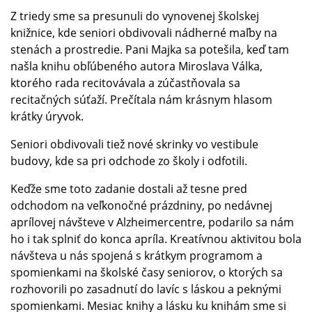
Z triedy sme sa presunuli do vynovenej školskej
knižnice, kde seniori obdivovali nádherné maľby na
stenách a prostredie. Pani Majka sa potešila, keď tam
našla knihu obľúbeného autora Miroslava Válka,
ktorého rada recitovávala a zúčastňovala sa
recitačných súťaží. Prečítala nám krásnym hlasom
krátky úryvok.
Seniori obdivovali tiež nové skrinky vo vestibule
budovy, kde sa pri odchode zo školy i odfotili.
Keďže sme toto zadanie dostali až tesne pred
odchodom na veľkonočné prázdniny, po nedávnej
aprílovej návšteve v Alzheimercentre, podarilo sa nám
ho i tak splniť do konca apríla. Kreatívnou aktivitou bola
návšteva u nás spojená s krátkym programom a
spomienkami na školské časy seniorov, o ktorých sa
rozhovorili po zasadnutí do lavíc s láskou a peknými
spomienkami. Mesiac knihy a lásku ku knihám sme si