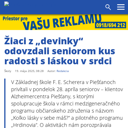
Pr
Vyhľadáv
me
Žiaci z „devinky“
odovzdali seniorom kus
radosti s láskou v srdci
Školy
19. mája 2025, 08:28
Autor:
Redakcia
V Základnej škole F. E. Scherera v Piešťanoch
privítali v pondelok 28. apríla seniorov – klientov
Alzheimercentra Piešťany, s ktorými
spolupracuje škola v rámci medzigeneračného
programu občianskeho združenia s názvom
„Koľko lásky v sebe máš?“ a pilotného programu
„Hrdinovia“. O aktivitách nám porozprávala