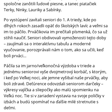
spoločne zanôtili ľudové piesne, a tanec piatačiek
Terky, Ninky, Lauriky a Sabínky.
Po vystúpení zavítali seniori do 1. A triedy, kde po
dlhých rokoch zasadli opäť do školských lavíc a veľmi sa
im to páčilo. Prváčikovia im prečítali písmenká, čo sa už
stihli naučiť. Seniori obdivovali vymoženosti tejto doby
– zaujímali sa o interaktívnu tabuľu a moderné
vyučovanie, porozprávali nám o tom, ako sa učili, keď
boli prváci…
Páčila sa im jarno/veľkonočná výzdoba v triede a
jednému seniorovi vyše dvojmetrový korbáč, s ktorým,
i keď po Veľkej noci, ale jemne vyšibal naše prváčky, aby
boli zdravé. Deťúrence odovzdali seniorom darčeky –
výkresy vajíčka a sliepočky ako malú spomienku na
Veľkú noc. Tie si v zariadení vystavia na svoje poličky v
izbách a budú spomínať na ďalšie milé stretnutie s
deťmi.