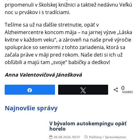
pripomenuli v školskej knižnici a taktiež nedávnu Veľkú
noc u prvákov i s tradíciami.
Tešíme sa už na ďalšie stretnutie, opäť v
Alzheimercentre koncom mája – na jarnej výzve „Láska
kvitne v každom veku“, a zároveň na naše prvé výročie
spolupráce so seniormi z tohto zariadenia, ktorá sa
začala práve v máji pred rokom. Naše deti si ich už
obľúbili a majú tam „svoje“ babičky a dedkov!
Anna Valentovičová Jánošková
0
Share
Tweet
SHARES
Najnovšie správy
V bývalom autokempingu opäť
horelo
06.08.2026, 00:01
Piešťany / Spravodajstvo