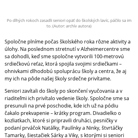
Po dlhých rokoch zasadli seniori opäť do školských lavíc, páčilo sa im
to. (Autor: archív autora)
Spoločne plníme počas školského roka rôzne aktivity a
úlohy. Na poslednom stretnutí v Alzheimercentre sme
sa dohodli, keď sme spoločne vytvorili 100-metrovú
srdiečkovú reťaz, ktorá spojila svojimi srdiečkami –
ohnivkami dlhodobú spoluprácu školy a centra, že aj
my ich na pôde našej školy srdečne privítame.
Seniori zavítali do školy po skončení vyučovania a v
riaditeľmi ich privítalo vedenie školy. Spoločne sme sa
presunuli na prvé poschodie, kde ich už na pódiu
čakalo prekvapenie – krátky program. Divadielko o
kozliatkach, ktoré si pripravili druháci, pesničky v
podaní prváčok Natálky, Paulínky a Ninky, štvrtáčky
Tamarky, šiestačiek Sárky a Viky, s ktorými si seniori