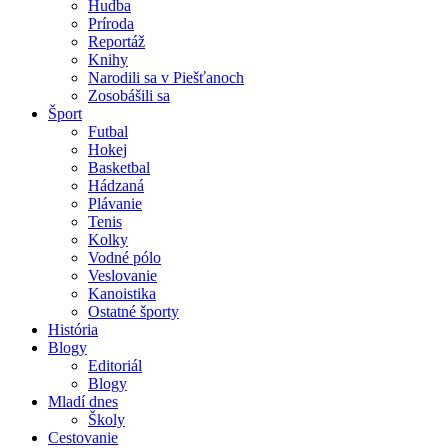
Hudba
Príroda
Reportáž
Knihy
Narodili sa v Piešťanoch
Zosobášili sa
Šport
Futbal
Hokej
Basketbal
Hádzaná
Plávanie
Tenis
Kolky
Vodné pólo
Veslovanie
Kanoistika
Ostatné športy
História
Blogy
Editoriál
Blogy
Mladí dnes
Školy
Cestovanie