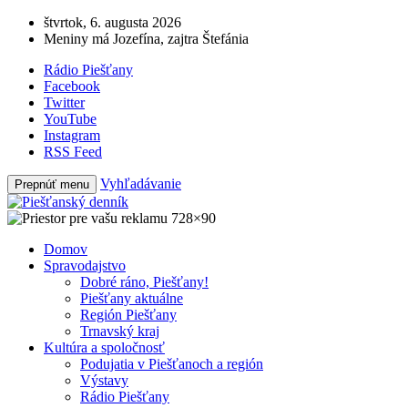
štvrtok, 6. augusta 2026
Meniny má Jozefína, zajtra Štefánia
Rádio Piešťany
Facebook
Twitter
YouTube
Instagram
RSS Feed
Vyhľadávanie
Prepnúť menu
Domov
Spravodajstvo
Dobré ráno, Piešťany!
Piešťany aktuálne
Región Piešťany
Trnavský kraj
Kultúra a spoločnosť
Podujatia v Piešťanoch a región
Výstavy
Rádio Piešťany