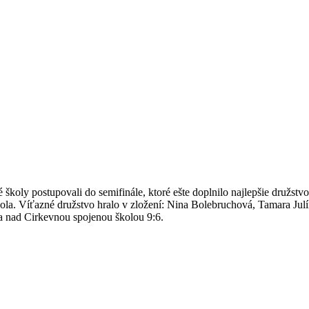
né školy postupovali do semifinále, ktoré ešte doplnilo najlepšie druž
o kola. Víťazné družstvo hralo v zložení: Nina Bolebruchová, Tamara 
ala nad Cirkevnou spojenou školou 9:6.