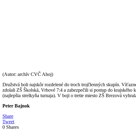
(Autor: archív CVČ Ahoj)
Družstvá boli najskôr rozdelené do troch trojčlenných skupín. Víťaz
zdolali ZŠ Školská, Vrbové 7:4 a zabezpečili si postup do krajskéh
(najlepšia strelkyňa turnaja). V boji o tretie miesto ZŠ Brezová vyhr
Peter Bajnok
Share
Tweet
0
Shares