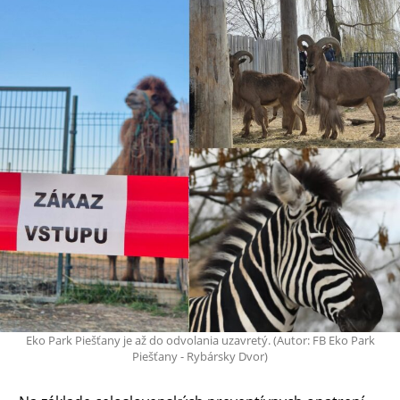
Eko Park Piešťany je až do odvolania uzavretý. (Autor: FB Eko Park
Piešťany - Rybársky Dvor)