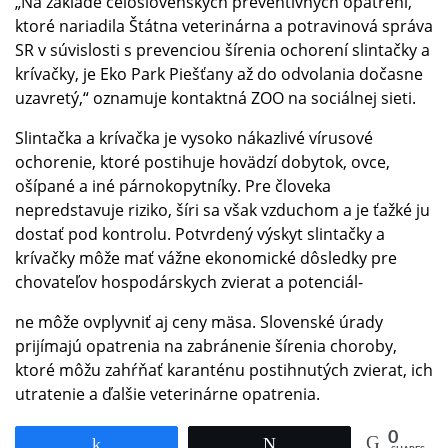
„Na základe celoslovenských preventívnych opatrení,
ktoré nariadila Štátna veterinárna a potravinová správa
SR v súvislosti s prevenciou šírenia ochorení slintačky a
krívačky, je Eko Park Piešťany až do odvolania dočasne
uzavretý,“ oznamuje kontaktná ZOO na sociálnej sieti.
Slintačka a krívačka je vysoko nákazlivé vírusové
ochorenie, ktoré postihuje hovädzí dobytok, ovce,
ošípané a iné párnokopytníky. Pre človeka
nepredstavuje riziko, šíri sa však vzduchom a je ťažké ju
dostať pod kontrolu. Potvrdený výskyt slintačky a
krívačky môže mať vážne ekonomické dôsledky pre
chovateľov hospodárskych zvierat a potenciál-
ne môže ovplyvniť aj ceny mäsa. Slovenské úrady
prijímajú opatrenia na zabránenie šírenia choroby,
ktoré môžu zahŕňať karanténu postihnutých zvierat, ich
utratenie a ďalšie veterinárne opatrenia.
0
Share
Tweet