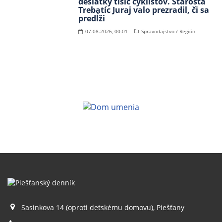
desiatky tisíc cyklistov. Starosta
Trebatíc Juraj valo prezradil, či sa
predĺži
07.08.2026, 00:01
Spravodajstvo / Región
Sasinkova 14 (oproti detskému domovu), Piešťany