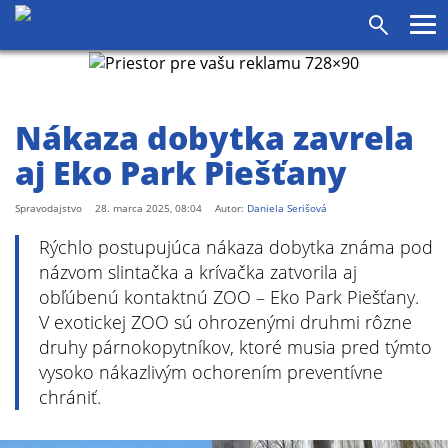
agram
SS
Pr
Vyhľadáv
me
Nákaza dobytka zavrela
aj Eko Park Piešťany
Spravodajstvo
28. marca 2025, 08:04
Autor:
Daniela Serišová
Rýchlo postupujúca nákaza dobytka známa pod
názvom slintačka a krívačka zatvorila aj
obľúbenú kontaktnú ZOO – Eko Park Piešťany.
V exotickej ZOO sú ohrozenými druhmi rôzne
druhy párnokopytníkov, ktoré musia pred týmto
vysoko nákazlivým ochorením preventívne
chrániť.