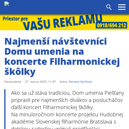
Pr
Vyhľadáv
me
Najmenší návštevníci
Domu umenia na
koncerte Filharmonickej
škôlky
Nezaradené
27. marca 2025, 11:07
Autor:
Daniela Serišová
Ako sa už stáva tradíciou, Dom umenia Piešťany
pripravil pre najmenších divákov a poslucháčov
ďalší koncert Filharmonickej škôlky.
Na minuloročnom koncerte projektu Hudobnej
akadémie Slovenskej filharmónie Bratislava s
detskou radosťou vnímali predškoláci