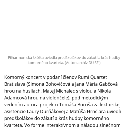
Filharmonická škôlka uviedla predškolákov do zákutí a krás hudby
komorného kvarteta. (Autor: archív DU SF )
Komorný koncert v podaní členov Rumi Quartet
Bratislava (Simona Bohovičová a Jana Mária Gabčová
hrou na husliach, Matej Michalec s violou a Nikola
Adamcová hrou na violončele), pod metodickým
vedením autora projektu Tomáša Boroša za lektorskej
asistencie Laury Durňákovej a Matúša Hrnčiara uviedli
predškolákov do zákutí a krás hudby komorného
kvarteta. Vo forme interaktívnom a náladou slnečnom