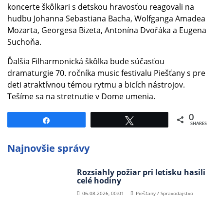
koncerte škôlkari s detskou hravosťou reagovali na
hudbu Johanna Sebastiana Bacha, Wolfganga Amadea
Mozarta, Georgesa Bizeta, Antonína Dvořáka a Eugena
Suchoňa.
Ďalšia Filharmonická škôlka bude súčasťou
dramaturgie 70. ročníka music festivalu Piešťany s pre
deti atraktívnou témou rytmu a bicích nástrojov.
Tešíme sa na stretnutie v Dome umenia.
0
Share
Tweet
SHARES
Najnovšie správy
Rozsiahly požiar pri letisku hasili
celé hodiny
06.08.2026, 00:01
Piešťany / Spravodajstvo