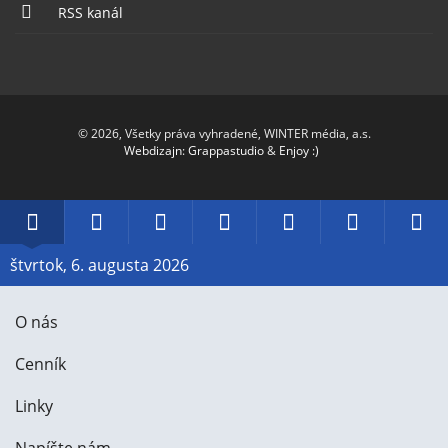
RSS kanál
© 2026, Všetky práva vyhradené, WINTER média, a.s.
Webdizajn
:
Grappastudio
&
Enjoy :)
Dátum
Rádio
Facebook
Twitter
YouTube
Instagr
RS
Piešťany
štvrtok, 6. augusta 2026
O nás
Cenník
Linky