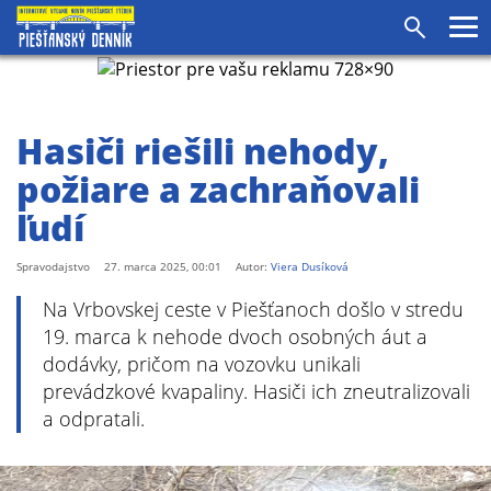
agram
SS
Pr
Vyhľadáv
me
Hasiči riešili nehody,
požiare a zachraňovali
ľudí
Spravodajstvo
27. marca 2025, 00:01
Autor:
Viera Dusíková
Na Vrbovskej ceste v Piešťanoch došlo v stredu
19. marca k nehode dvoch osobných áut a
dodávky, pričom na vozovku unikali
prevádzkové kvapaliny. Hasiči ich zneutralizovali
a odpratali.