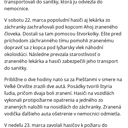
transportovali do sanitky, ktorá ju odviezla do
nemocnice.
V sobotu 22. marca popoludní hasiči aj lekárka zo
záchranky zachraňovali pod kopcom Ahoj zraneného
človeka. Dostali sa tam pomocou štvorkolky. Ešte pred
príchodom záchranného tímu pomohli zranenému
dopraviť sa z kopca pod lyžiarsky vlek náhodní
okoloidúci. Následne prevzala starostlivosť o
zraneného lekárka a hasiči zabezpečili jeho transport
do sanitky.
Približne o dve hodiny nato sa za Piešťanmi v smere na
Veľké Orvište zrazili dve autá. Posádky tvorili štyria
ľudia, pričom dvaja boli zranení. Hasiči na vozidlách
vykonali protipožiarne opatrenia a jedného zo
zranených naložili na nosidlách do záchranky. Zranená
vodička ďalšieho auta ošetrenie v nemocnici odmietla.
V nedeľu 23. marca zavolali hasičov k požiaru do