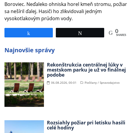
Boroviec. Neďaleko ohniska horel kmeň stromu, požiar
sa nešíril ďalej. Hasiči ho zlikvidovali jedným
vysokotlakovým prúdom vody.
0
Share
Tweet
SHARES
Najnovšie správy
Rekonštrukcia centrálnej lúky v
mestskom parku je už vo finálnej
podobe
06.08.2026, 00:01
Piešťany / Spravodajstvo
Rozsiahly požiar pri letisku hasili
celé hodiny