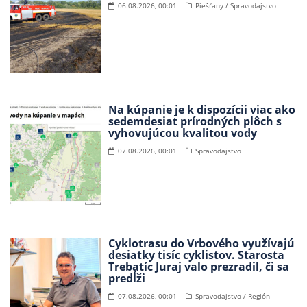
06.08.2026, 00:01
Piešťany / Spravodajstvo
Na kúpanie je k dispozícii viac ako
sedemdesiat prírodných plôch s
vyhovujúcou kvalitou vody
07.08.2026, 00:01
Spravodajstvo
Cyklotrasu do Vrbového využívajú
desiatky tisíc cyklistov. Starosta
Trebatíc Juraj valo prezradil, či sa
predĺži
07.08.2026, 00:01
Spravodajstvo / Región