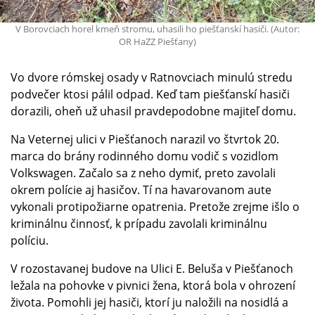
V Borovciach horel kmeň stromu, uhasili ho piešťanskí hasiči. (Autor:
OR HaZZ Piešťany)
Vo dvore rómskej osady v Ratnovciach minulú stredu
podvečer ktosi pálil odpad. Keď tam piešťanskí hasiči
dorazili, oheň už uhasil pravdepodobne majiteľ domu.
Na Veternej ulici v Piešťanoch narazil vo štvrtok 20.
marca do brány rodinného domu vodič s vozidlom
Volkswagen. Začalo sa z neho dymiť, preto zavolali
okrem polície aj hasičov. Tí na havarovanom aute
vykonali protipožiarne opatrenia. Pretože zrejme išlo o
kriminálnu činnosť, k prípadu zavolali kriminálnu
políciu.
V rozostavanej budove na Ulici E. Beluša v Piešťanoch
ležala na pohovke v pivnici žena, ktorá bola v ohrození
života. Pomohli jej hasiči, ktorí ju naložili na nosidlá a