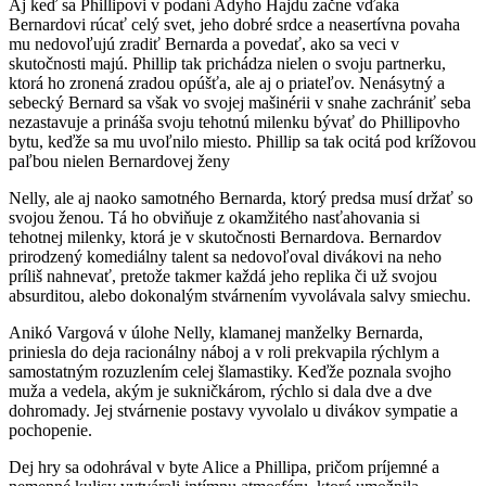
Aj keď sa Phillipovi v podaní Adyho Hajdu začne vďaka
Bernardovi rúcať celý svet, jeho dobré srdce a neasertívna povaha
mu nedovoľujú zradiť Bernarda a povedať, ako sa veci v
skutočnosti majú. Phillip tak prichádza nielen o svoju partnerku,
ktorá ho zronená zradou opúšťa, ale aj o priateľov. Nenásytný a
sebecký Bernard sa však vo svojej mašinérii v snahe zachrániť seba
nezastavuje a prináša svoju tehotnú milenku bývať do Phillipovho
bytu, keďže sa mu uvoľnilo miesto. Phillip sa tak ocitá pod krížovou
paľbou nielen Bernardovej ženy
Nelly, ale aj naoko samotného Bernarda, ktorý predsa musí držať so
svojou ženou. Tá ho obviňuje z okamžitého nasťahovania si
tehotnej milenky, ktorá je v skutočnosti Bernardova. Bernardov
prirodzený komediálny talent sa nedovoľoval divákovi na neho
príliš nahnevať, pretože takmer každá jeho replika či už svojou
absurditou, alebo dokonalým stvárnením vyvolávala salvy smiechu.
Anikó Vargová v úlohe Nelly, klamanej manželky Bernarda,
priniesla do deja racionálny náboj a v roli prekvapila rýchlym a
samostatným rozuzlením celej šlamastiky. Keďže poznala svojho
muža a vedela, akým je sukničkárom, rýchlo si dala dve a dve
dohromady. Jej stvárnenie postavy vyvolalo u divákov sympatie a
pochopenie.
Dej hry sa odohrával v byte Alice a Phillipa, pričom príjemné a