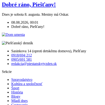
Dobré ráno, Piešťany!
Dnes je sobota 8. augusta. Meniny má Oskar.
08.08.2026, 00:01
Dobré ráno, Piešťany!
Sasinkova 14 (oproti detskému domovu), Piešťany
0918/694 212
0905/691 581
redakcia@piestanskytyzden.sk
Sekcie
Spravodajstvo
Kultúra a spoločnosť
Šport
História
Blogy
Mladí dnes
Cestovanie