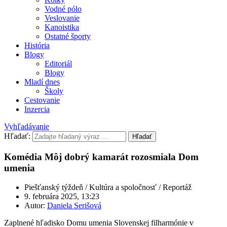
Vodné pólo
Veslovanie
Kanoistika
Ostatné športy
História
Blogy
Editoriál
Blogy
Mladí dnes
Školy
Cestovanie
Inzercia
Vyhľadávanie
Hľadať:
Hľadať
Komédia Môj dobrý kamarát rozosmiala Dom
umenia
Piešťanský týždeň / Kultúra a spoločnosť / Reportáž
9. februára 2025, 13:23
Autor:
Daniela Serišová
Zaplnené hľadisko Domu umenia Slovenskej filharmónie v