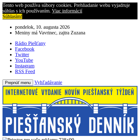
Tento web používa súbory cookies. Prehliadanie webu vyjadruje
súhlas s ich používaním.
Viac informácií
Súhlasím!
pondelok, 10. augusta 2026
Meniny má Vavrinec, zajtra Zuzana
Rádio Piešťany
Facebook
Twitter
YouTube
Instagram
RSS Feed
Vyhľadávanie
Prepnúť menu