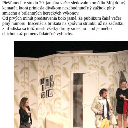
Piešťanoch v stredu 29. januára večer sledovalo komédiu Môj dobrý
kamarát, ktorá priniesla divákom nezabudnuteľný zážitok plný
smiechu a brilantných hereckých výkonov.
Od prvých minút predstavenia bolo jasné, že publikum čaká večer
plný humoru. Inscenácia brnkala na správnu strunku už na začiatku,
z hľadiska sa totiž niesli všetky druhy smiechu – od jemného
chichotu až po neovládateľné výbuchy.