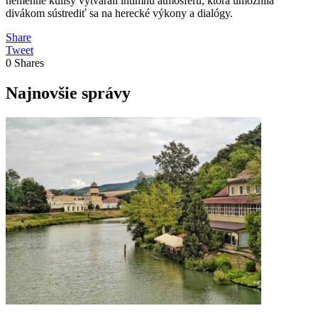
nemenné kulisy vytvárali intímnu atmosféru, ktorá umožnila
divákom sústrediť sa na herecké výkony a dialógy.
Share
Tweet
0
Shares
Najnovšie správy