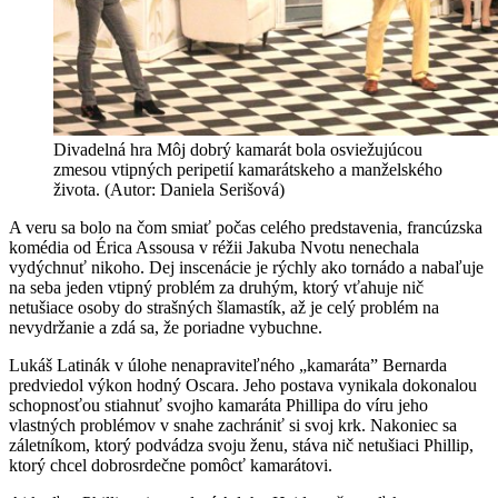
Divadelná hra Môj dobrý kamarát bola osviežujúcou
zmesou vtipných peripetií kamarátskeho a manželského
života. (Autor: Daniela Serišová)
A veru sa bolo na čom smiať počas celého predstavenia, francúzska
komédia od Érica Assousa v réžii Jakuba Nvotu nenechala
vydýchnuť nikoho. Dej inscenácie je rýchly ako tornádo a nabaľuje
na seba jeden vtipný problém za druhým, ktorý vťahuje nič
netušiace osoby do strašných šlamastík, až je celý problém na
nevydržanie a zdá sa, že poriadne vybuchne.
Lukáš Latinák v úlohe nenapraviteľného „kamaráta” Bernarda
predviedol výkon hodný Oscara. Jeho postava vynikala dokonalou
schopnosťou stiahnuť svojho kamaráta Phillipa do víru jeho
vlastných problémov v snahe zachrániť si svoj krk. Nakoniec sa
záletníkom, ktorý podvádza svoju ženu, stáva nič netušiaci Phillip,
ktorý chcel dobrosrdečne pomôcť kamarátovi.