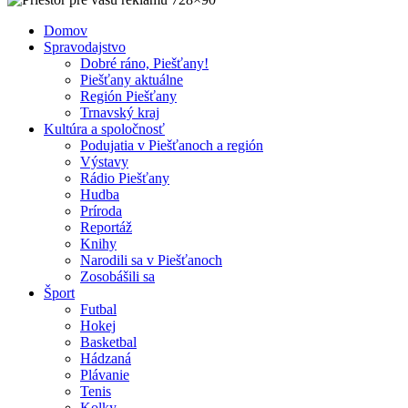
Domov
Spravodajstvo
Dobré ráno, Piešťany!
Piešťany aktuálne
Región Piešťany
Trnavský kraj
Kultúra a spoločnosť
Podujatia v Piešťanoch a región
Výstavy
Rádio Piešťany
Hudba
Príroda
Reportáž
Knihy
Narodili sa v Piešťanoch
Zosobášili sa
Šport
Futbal
Hokej
Basketbal
Hádzaná
Plávanie
Tenis
Kolky