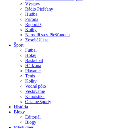
Výstavy
Rádio Piešťany
Hudba
Príroda
Reportáž
Knihy
Narodili sa v Piešťanoch
Zosobášili sa
Šport
Futbal
Hokej
Basketbal
Hádzaná
Plávanie
Tenis
Kolky
Vodné pólo
Veslovanie
Kanoistika
Ostatné športy
História
Blogy
Editoriál
Blogy
Mladí dnes