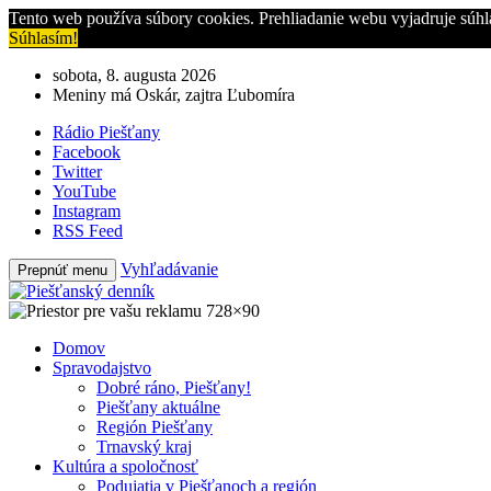
Tento web používa súbory cookies. Prehliadanie webu vyjadruje súhl
Súhlasím!
sobota, 8. augusta 2026
Meniny má Oskár, zajtra Ľubomíra
Rádio Piešťany
Facebook
Twitter
YouTube
Instagram
RSS Feed
Vyhľadávanie
Prepnúť menu
Domov
Spravodajstvo
Dobré ráno, Piešťany!
Piešťany aktuálne
Región Piešťany
Trnavský kraj
Kultúra a spoločnosť
Podujatia v Piešťanoch a región