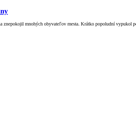
iny
 júla znepokojil mnohých obyvateľov mesta. Krátko popoludní vypukol 