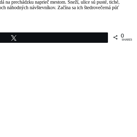
ydá na prechádzku naprieč mestom. Sneží, ulice sú pusté, tiché,
troch náhodných návštevníkov. Začína sa ich štedrovečerná púť
0
Tweet
SHARES