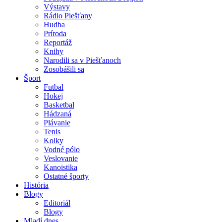
Výstavy
Rádio Piešťany
Hudba
Príroda
Reportáž
Knihy
Narodili sa v Piešťanoch
Zosobášili sa
Šport
Futbal
Hokej
Basketbal
Hádzaná
Plávanie
Tenis
Kolky
Vodné pólo
Veslovanie
Kanoistika
Ostatné športy
História
Blogy
Editoriál
Blogy
Mladí dnes