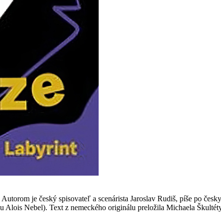
torom je český spisovateľ a scenárista Jaroslav Rudiš, píše po česky 
 Alois Nebel). Text z nemeckého originálu preložila Michaela Škultéty