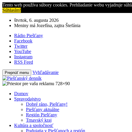
Tento web používa súbory cookies. Prehliadanie webu vyjadruje súhl
Súhlasím!
štvrtok, 6. augusta 2026
Meniny má Jozefína, zajtra Štefánia
Rádio Piešťany
Facebook
Twitter
YouTube
Instagram
RSS Feed
Vyhľadávanie
Prepnúť menu
Domov
Spravodajstvo
Dobré ráno, Piešťany!
Piešťany aktuálne
Región Piešťany
Trnavský kraj
Kultúra a spoločnosť
Podujatia v Piešťanoch a región