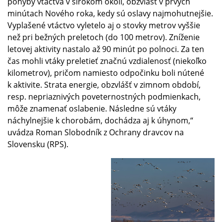
pohyby vtáctva v širokom okolí, obzvlášť v prvých
minútach Nového roka, kedy sú oslavy najmohutnejšie.
Vyplašené vtáctvo vyletelo aj o stovky metrov vyššie
než pri bežných preletoch (do 100 metrov). Zníženie
letovej aktivity nastalo až 90 minút po polnoci. Za ten
čas mohli vtáky preletieť značnú vzdialenosť (niekoľko
kilometrov), pričom namiesto odpočinku boli nútené
k aktivite. Strata energie, obzvlášť v zimnom období,
resp. nepriaznivých poveternostných podmienkach,
môže znamenať oslabenie. Následne sú vtáky
náchylnejšie k chorobám, dochádza aj k úhynom,“
uvádza Roman Slobodník z Ochrany dravcov na
Slovensku (RPS).