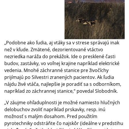
„Podobne ako ľudia, aj vtáky sa v strese správajú inak
než v kľude. Zmätené, dezorientované vtáctvo
nezriedka naráža do prekážok. Ide o presklené časti
budov, zastávky, vo voľnej krajine napríklad elektrické
vedenia. Mnohé záchranné stanice pre živočíchy
prijímajú po Silvestri zranených pacientov. Ak ľudia
nájdu živé vtáča, najlepšie je poradiť sa s odborníkom,
napríklad zo záchrannej stanice,“ povedal Slobodník.
„V záujme ohľaduplnosti je možné namiesto hlučných
delobuchov zvoliť napríklad prskavky, resp. inú
možnosť s malým dosahom. Pred použitím
pyrotechniky odstráňte čo najskôr (ideálne v predstihu