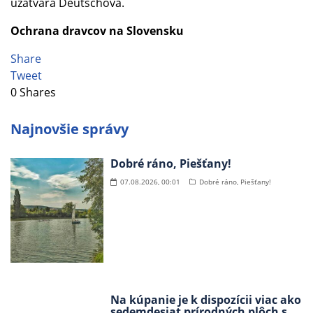
uzatvára Deutschová.
Ochrana dravcov na Slovensku
Share
Tweet
0
Shares
Najnovšie správy
Dobré ráno, Piešťany!
07.08.2026, 00:01
Dobré ráno, Piešťany!
Na kúpanie je k dispozícii viac ako
sedemdesiat prírodných plôch s