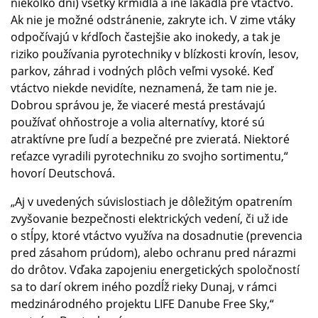
niekoľko dní) všetky kŕmidlá a iné lákadlá pre vtáctvo.
Ak nie je možné odstránenie, zakryte ich. V zime vtáky
odpočívajú v kŕdľoch častejšie ako inokedy, a tak je
riziko používania pyrotechniky v blízkosti krovín, lesov,
parkov, záhrad i vodných plôch veľmi vysoké. Keď
vtáctvo niekde nevidíte, neznamená, že tam nie je.
Dobrou správou je, že viaceré mestá prestávajú
používať ohňostroje a volia alternatívy, ktoré sú
atraktívne pre ľudí a bezpečné pre zvieratá. Niektoré
reťazce vyradili pyrotechniku zo svojho sortimentu,“
hovorí Deutschová.
„Aj v uvedených súvislostiach je dôležitým opatrením
zvyšovanie bezpečnosti elektrických vedení, či už ide
o stĺpy, ktoré vtáctvo využíva na dosadnutie (prevencia
pred zásahom prúdom), alebo ochranu pred nárazmi
do drôtov. Vďaka zapojeniu energetických spoločností
sa to darí okrem iného pozdĺž rieky Dunaj, v rámci
medzinárodného projektu LIFE Danube Free Sky,“