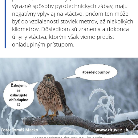
výrazné spôsoby pyrotechnických zábav, majú
negatívny vplyv aj na vtáctvo, pričom ten môže
byť do vzdialenosti stoviek metrov, až niekoľkých
kilometrov. Dôsledkom sú zranenia a dokonca
úhyny vtáctva, ktorým však vieme predísť
ohľaduplným prístupom.
(Autor: Ochrana dravcov na Slovensku)