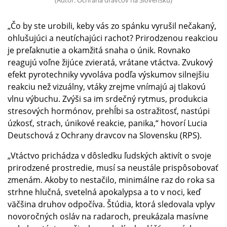
„Čo by ste urobili, keby vás zo spánku vyrušil nečakaný,
ohlušujúci a neutíchajúci rachot? Prirodzenou reakciou
je preľaknutie a okamžitá snaha o únik. Rovnako
reagujú voľne žijúce zvieratá, vrátane vtáctva. Zvukový
efekt pyrotechniky vyvoláva podľa výskumov silnejšiu
reakciu než vizuálny, vtáky zrejme vnímajú aj tlakovú
vlnu výbuchu. Zvýši sa im srdečný rytmus, produkcia
stresových hormónov, prehĺbi sa ostražitosť, nastúpi
úzkosť, strach, únikové reakcie, panika,“ hovorí Lucia
Deutschová z Ochrany dravcov na Slovensku (RPS).
„Vtáctvo prichádza v dôsledku ľudských aktivít o svoje
prirodzené prostredie, musí sa neustále prispôsobovať
zmenám. Akoby to nestačilo, minimálne raz do roka sa
strhne hlučná, svetelná apokalypsa a to v noci, keď
väčšina druhov odpočíva. Štúdia, ktorá sledovala vplyv
novoročných osláv na radaroch, preukázala masívne