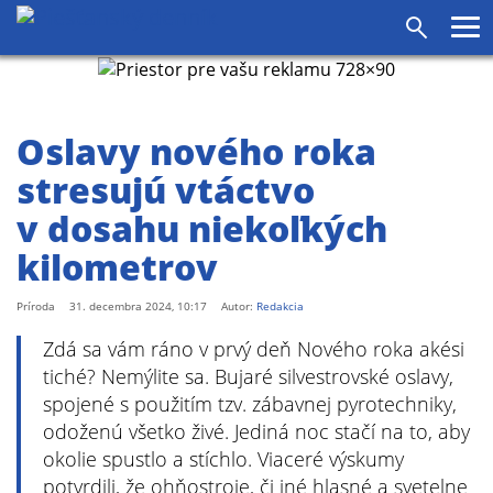
agram
SS
Pr
Vyhľadáv
me
Oslavy nového roka
stresujú vtáctvo
v dosahu niekoľkých
kilometrov
Príroda
31. decembra 2024, 10:17
Autor:
Redakcia
Zdá sa vám ráno v prvý deň Nového roka akési
tiché? Nemýlite sa. Bujaré silvestrovské oslavy,
spojené s použitím tzv. zábavnej pyrotechniky,
odoženú všetko živé. Jediná noc stačí na to, aby
okolie spustlo a stíchlo. Viaceré výskumy
potvrdili, že ohňostroje, či iné hlasné a svetelne