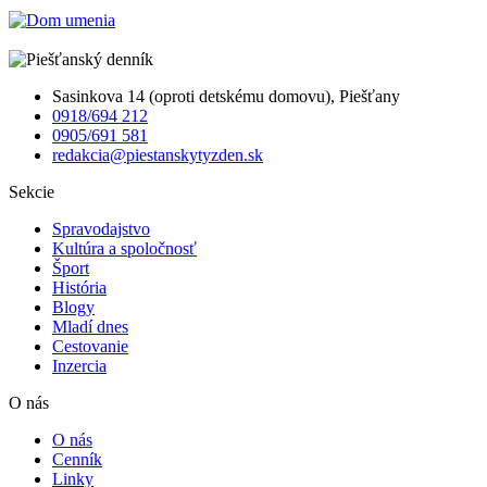
Sasinkova 14 (oproti detskému domovu), Piešťany
0918/694 212
0905/691 581
redakcia@piestanskytyzden.sk
Sekcie
Spravodajstvo
Kultúra a spoločnosť
Šport
História
Blogy
Mladí dnes
Cestovanie
Inzercia
O nás
O nás
Cenník
Linky