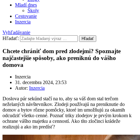
Mladí dnes
Školy
Cestovanie
Inzercia
Vyhľadávanie
Hľadať:
Hľadať
Chcete chrániť dom pred zlodejmi? Spoznajte
najčastejšie spôsoby, ako preniknú do vášho
domova
Inzercia
31. decembra 2024, 23:53
Autor:
Inzercia
Doslova pár sekúnd stačí na to, aby sa váš dom stal terčom
neželaných návštevníkov. Zlodeji používajú na preniknutie do
domov a bytov rôzne pomôcky, ktoré im umožňujú za okamih
odcudziť všetko cenné. Poznať triky zlodejov je prvým krokom k
ochrane vášho majetku a cenností. Ako títo zločinci krádeže
realizujú a ako im predísť?