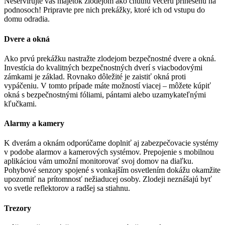
Neservírujte váš majetok zlodejom ako chutnú večeru prinesenú na
podnosoch! Pripravte pre nich prekážky, ktoré ich od vstupu do
domu odradia.
Dvere a okná
Ako prvú prekážku nastražte zlodejom bezpečnostné dvere a okná.
Investícia do kvalitných bezpečnostných dverí s viacbodovými
zámkami je základ. Rovnako dôležité je zaistiť okná proti
vypáčeniu. V tomto prípade máte možností viacej – môžete kúpiť
okná s bezpečnostnými fóliami, pántami alebo uzamykateľnými
kľučkami.
Alarmy a kamery
K dverám a oknám odporúčame doplniť aj zabezpečovacie systémy
v podobe alarmov a kamerových systémov. Prepojenie s mobilnou
aplikáciou vám umožní monitorovať svoj domov na diaľku.
Pohybové senzory spojené s vonkajším osvetlením dokážu okamžite
upozorniť na prítomnosť nežiaducej osoby. Zlodeji neznášajú byť
vo svetle reflektorov a radšej sa stiahnu.
Trezory