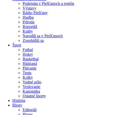
Podujatia v Piešťanoch a región
Výstavy
Rádio Piešťany
Hudba
Príroda
Reportáž
Knihy
Narodili sa v Piešťanoch
Zosobášili sa
Šport
Futbal
Hokej
Basketbal
Hádzaná
Plávanie
Tenis
Kolky
Vodné pólo
Veslovanie
Kanoistika
Ostatné športy
História
Blogy
Editoriál
Blogy