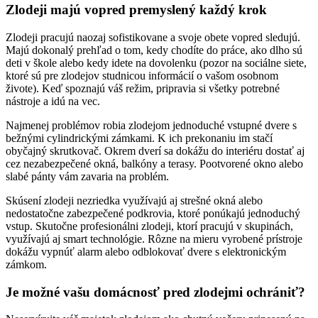
Zlodeji majú vopred premyslený každý krok
Zlodeji pracujú naozaj sofistikovane a svoje obete vopred sledujú.
Majú dokonalý prehľad o tom, kedy chodíte do práce, ako dlho sú
deti v škole alebo kedy idete na dovolenku (pozor na sociálne siete,
ktoré sú pre zlodejov studnicou informácií o vašom osobnom
živote). Keď spoznajú váš režim, pripravia si všetky potrebné
nástroje a idú na vec.
Najmenej problémov robia zlodejom jednoduché vstupné dvere s
bežnými cylindrickými zámkami. K ich prekonaniu im stačí
obyčajný skrutkovač. Okrem dverí sa dokážu do interiéru dostať aj
cez nezabezpečené okná, balkóny a terasy. Pootvorené okno alebo
slabé pánty vám zavaria na problém.
Skúsení zlodeji nezriedka využívajú aj strešné okná alebo
nedostatočne zabezpečené podkrovia, ktoré ponúkajú jednoduchý
vstup. Skutočne profesionálni zlodeji, ktorí pracujú v skupinách,
využívajú aj smart technológie. Rôzne na mieru vyrobené prístroje
dokážu vypnúť alarm alebo odblokovať dvere s elektronickým
zámkom.
Je možné vašu domácnosť pred zlodejmi ochrániť?