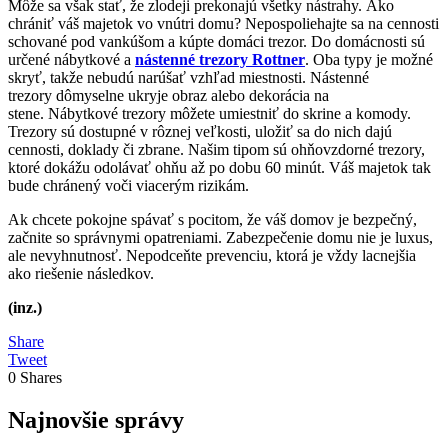
Môže sa však stať, že zlodeji prekonajú všetky nástrahy. Ako
chrániť váš majetok vo vnútri domu? Nepospoliehajte sa na cennosti
schované pod vankúšom a kúpte domáci trezor. Do domácnosti sú
určené nábytkové a
nástenné trezory Rottner
. Oba typy je možné
skryť, takže nebudú narúšať vzhľad miestnosti. Nástenné
trezory dômyselne ukryje obraz alebo dekorácia na
stene. Nábytkové trezory môžete umiestniť do skrine a komody.
Trezory sú dostupné v rôznej veľkosti, uložiť sa do nich dajú
cennosti, doklady či zbrane. Našim tipom sú ohňovzdorné trezory,
ktoré dokážu odolávať ohňu až po dobu 60 minút. Váš majetok tak
bude chránený voči viacerým rizikám.
Ak chcete pokojne spávať s pocitom, že váš domov je bezpečný,
začnite so správnymi opatreniami. Zabezpečenie domu nie je luxus,
ale nevyhnutnosť. Nepodceňte prevenciu, ktorá je vždy lacnejšia
ako riešenie následkov.
(inz.)
Share
Tweet
0
Shares
Najnovšie správy