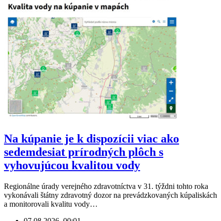
Na kúpanie je k dispozícii viac ako
sedemdesiat prírodných plôch s
vyhovujúcou kvalitou vody
Regionálne úrady verejného zdravotníctva v 31. týždni tohto roka
vykonávali štátny zdravotný dozor na prevádzkovaných kúpaliskách
a monitorovali kvalitu vody…
07.08.2026, 00:01