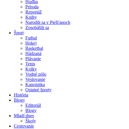
Hudba
Príroda
Reportáž
Knihy
Narodili sa v Piešťanoch
Zosobášili sa
Šport
Futbal
Hokej
Basketbal
Hádzaná
Plávanie
Tenis
Kolky
Vodné pólo
Veslovanie
Kanoistika
Ostatné športy
História
Blogy
Editoriál
Blogy
Mladí dnes
Školy
Cestovanie