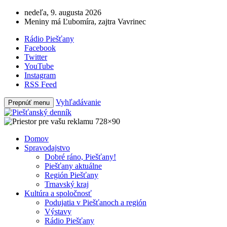
nedeľa, 9. augusta 2026
Meniny má Ľubomíra, zajtra Vavrinec
Rádio Piešťany
Facebook
Twitter
YouTube
Instagram
RSS Feed
Vyhľadávanie
Prepnúť menu
Domov
Spravodajstvo
Dobré ráno, Piešťany!
Piešťany aktuálne
Región Piešťany
Trnavský kraj
Kultúra a spoločnosť
Podujatia v Piešťanoch a región
Výstavy
Rádio Piešťany