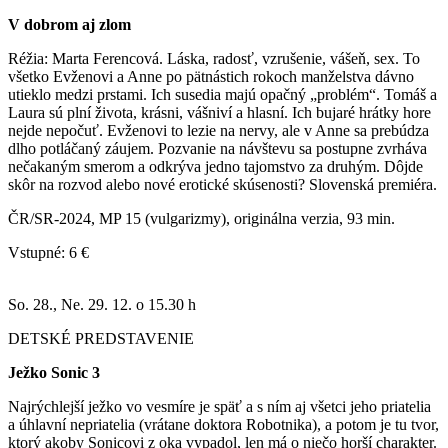
V dobrom aj zlom
Réžia: Marta Ferencová. Láska, radosť, vzrušenie, vášeň, sex. To
všetko Evženovi a Anne po pätnástich rokoch manželstva dávno
utieklo medzi prstami. Ich susedia majú opačný „problém“. Tomáš a
Laura sú plní života, krásni, vášniví a hlasní. Ich bujaré hrátky hore
nejde nepočuť. Evženovi to lezie na nervy, ale v Anne sa prebúdza
dlho potláčaný záujem. Pozvanie na návštevu sa postupne zvrháva
nečakaným smerom a odkrýva jedno tajomstvo za druhým. Dôjde
skôr na rozvod alebo nové erotické skúsenosti? Slovenská premiéra.
ČR/SR-2024, MP 15 (vulgarizmy), originálna verzia, 93 min.
Vstupné: 6 €
So. 28., Ne. 29. 12. o 15.30 h
DETSKÉ PREDSTAVENIE
Ježko Sonic 3
Najrýchlejší ježko vo vesmíre je späť a s ním aj všetci jeho priatelia
a úhlavní nepriatelia (vrátane doktora Robotnika), a potom je tu tvor,
ktorý akoby Sonicovi z oka vypadol, len má o niečo horší charakter.