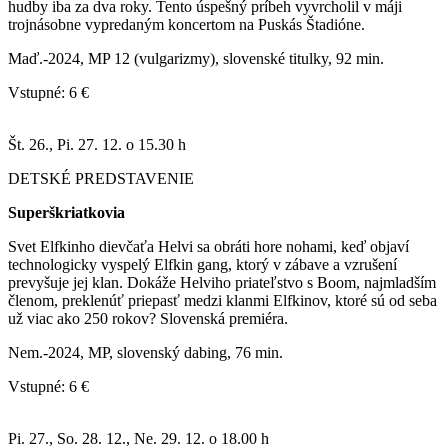
hudby iba za dva roky. Tento úspešný príbeh vyvrcholil v máji
trojnásobne vypredaným koncertom na Puskás Štadióne.
Maď.-2024, MP 12 (vulgarizmy), slovenské titulky, 92 min.
Vstupné: 6 €
Št. 26., Pi. 27. 12. o 15.30 h
DETSKÉ PREDSTAVENIE
Superškriatkovia
Svet Elfkinho dievčaťa Helvi sa obráti hore nohami, keď objaví
technologicky vyspelý Elfkin gang, ktorý v zábave a vzrušení
prevyšuje jej klan. Dokáže Helviho priateľstvo s Boom, najmladším
členom, preklenúť priepasť medzi klanmi Elfkinov, ktoré sú od seba
už viac ako 250 rokov? Slovenská premiéra.
Nem.-2024, MP, slovenský dabing, 76 min.
Vstupné: 6 €
Pi. 27., So. 28. 12., Ne. 29. 12. o 18.00 h