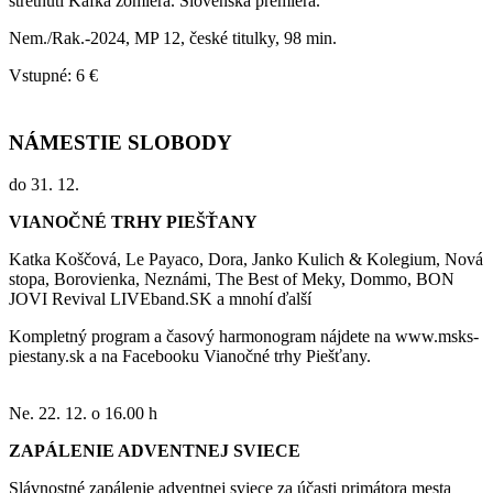
stretnutí Kafka zomiera. Slovenská premiéra.
Nem./Rak.-2024, MP 12, české titulky, 98 min.
Vstupné: 6 €
NÁMESTIE SLOBODY
do 31. 12.
VIANOČNÉ TRHY PIEŠŤANY
Katka Koščová, Le Payaco, Dora, Janko Kulich & Kolegium, Nová
stopa, Borovienka, Neznámi, The Best of Meky, Dommo, BON
JOVI Revival LIVEband.SK a mnohí ďalší
Kompletný program a časový harmonogram nájdete na www.msks-
piestany.sk a na Facebooku Vianočné trhy Piešťany.
Ne. 22. 12. o 16.00 h
ZAPÁLENIE ADVENTNEJ SVIECE
Slávnostné zapálenie adventnej sviece za účasti primátora mesta