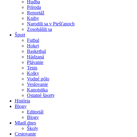
Hudba
Príroda
Reportáž
Knihy
Narodili sa v Piešťanoch
Zosobášili sa
Šport
Futbal
Hokej
Basketbal
Hádzaná
Plávanie
Tenis
Kolky
Vodné pólo
Veslovanie
Kanoistika
Ostatné športy
História
Blogy
Editoriál
Blogy
Mladí dnes
Školy
Cestovanie