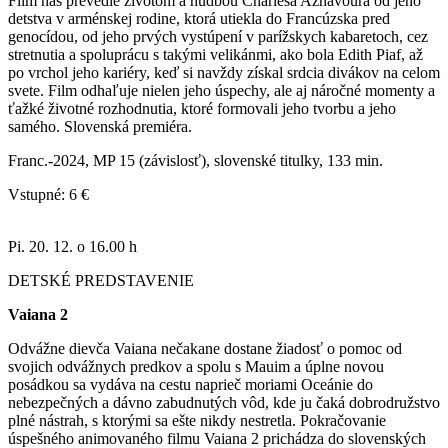
Film nás prevedie životom a hudbou Charlesa Aznavoura od jeho
detstva v arménskej rodine, ktorá utiekla do Francúzska pred
genocídou, od jeho prvých vystúpení v parížskych kabaretoch, cez
stretnutia a spoluprácu s takými velikánmi, ako bola Edith Piaf, až
po vrchol jeho kariéry, keď si navždy získal srdcia divákov na celom
svete. Film odhaľuje nielen jeho úspechy, ale aj náročné momenty a
ťažké životné rozhodnutia, ktoré formovali jeho tvorbu a jeho
samého. Slovenská premiéra.
Franc.-2024, MP 15 (závislosť), slovenské titulky, 133 min.
Vstupné: 6 €
Pi. 20. 12. o 16.00 h
DETSKÉ PREDSTAVENIE
Vaiana 2
Odvážne dievča Vaiana nečakane dostane žiadosť o pomoc od
svojich odvážnych predkov a spolu s Mauim a úplne novou
posádkou sa vydáva na cestu naprieč moriami Oceánie do
nebezpečných a dávno zabudnutých vôd, kde ju čaká dobrodružstvo
plné nástrah, s ktorými sa ešte nikdy nestretla. Pokračovanie
úspešného animovaného filmu Vaiana 2 prichádza do slovenských