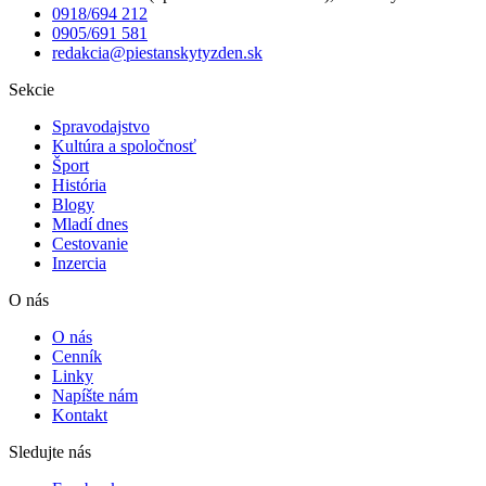
0918/694 212
0905/691 581
redakcia@piestanskytyzden.sk
Sekcie
Spravodajstvo
Kultúra a spoločnosť
Šport
História
Blogy
Mladí dnes
Cestovanie
Inzercia
O nás
O nás
Cenník
Linky
Napíšte nám
Kontakt
Sledujte nás