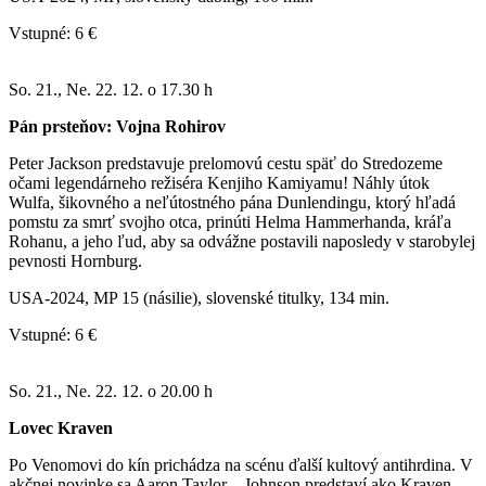
Vstupné: 6 €
So. 21., Ne. 22. 12. o 17.30 h
Pán prsteňov: Vojna Rohirov
Peter Jackson predstavuje prelomovú cestu späť do Stredozeme
očami legendárneho režiséra Kenjiho Kamiyamu! Náhly útok
Wulfa, šikovného a neľútostného pána Dunlendingu, ktorý hľadá
pomstu za smrť svojho otca, prinúti Helma Hammerhanda, kráľa
Rohanu, a jeho ľud, aby sa odvážne postavili naposledy v starobylej
pevnosti Hornburg.
USA-2024, MP 15 (násilie), slovenské titulky, 134 min.
Vstupné: 6 €
So. 21., Ne. 22. 12. o 20.00 h
Lovec Kraven
Po Venomovi do kín prichádza na scénu ďalší kultový antihrdina. V
akčnej novinke sa Aaron Taylor – Johnson predstaví ako Kraven,