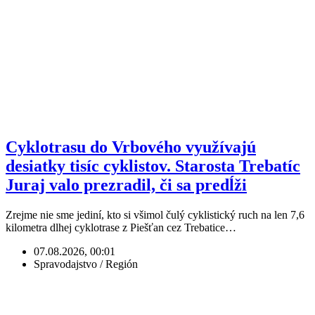
Cyklotrasu do Vrbového využívajú
desiatky tisíc cyklistov. Starosta Trebatíc
Juraj valo prezradil, či sa predĺži
Zrejme nie sme jediní, kto si všimol čulý cyklistický ruch na len 7,6
kilometra dlhej cyklotrase z Piešťan cez Trebatice…
07.08.2026, 00:01
Spravodajstvo / Región