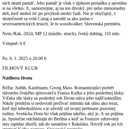
nich stratil pamäť. Jeho pamäť je však v úplnom poriadku a spomína
si na všetko. A, samozrejme, aj na ten divoký, pre neho mimoriadny
deň, keď mohol ísť po prvýkrát medzi ľudí. Nie je obyčajný, v
skutočnosti sa volá Carag a narodil sa ako puma v
severoamerických lesoch. Je to woodwalker. Slovenská premiéra.
Nem./Rak.-2024, MP 12 (násilie, strach), český dabing, 110 min.
Vstupné: 6 €
Po. 6. 1. 2025 o 20.00 h
FILMOVÝ KLUB
Nádhera života
Réžia: Judith, Kaufmann, Georg Mass. Romantizujúci portrét
slávneho českého spisovateľa Franza Kafku a jeho poslednej lásky.
Vďaka sile lásky sa posledný rok života stáva jeho najšťastnejším.
Nikdy predtým si nedovolil prežívať intimitu tak silno ako teraz,
keď trpí tuberkulózou a je závislý od svojej prehnane pozornej
rodiny. Svetácka Dora ho však prijíma takého, aký je. A on prijíma
ju. Spoločne odchádzajú do Berlína a keď sa Franzov zdravotný
stav rapídne zhorší, tak do sanatória v Rakúsku. Necelý rok po ich