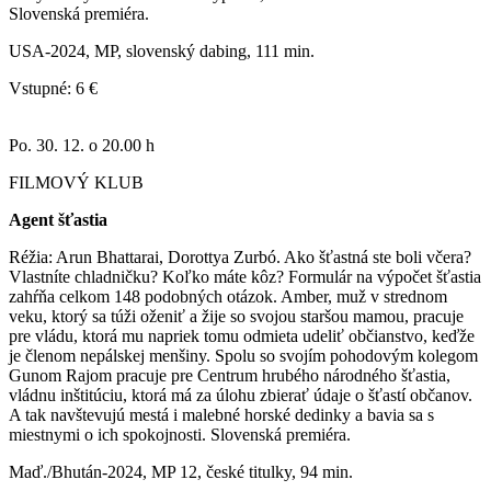
Slovenská premiéra.
USA-2024, MP, slovenský dabing, 111 min.
Vstupné: 6 €
Po. 30. 12. o 20.00 h
FILMOVÝ KLUB
Agent šťastia
Réžia: Arun Bhattarai, Dorottya Zurbó. Ako šťastná ste boli včera?
Vlastníte chladničku? Koľko máte kôz? Formulár na výpočet šťastia
zahŕňa celkom 148 podobných otázok. Amber, muž v strednom
veku, ktorý sa túži oženiť a žije so svojou staršou mamou, pracuje
pre vládu, ktorá mu napriek tomu odmieta udeliť občianstvo, keďže
je členom nepálskej menšiny. Spolu so svojím pohodovým kolegom
Gunom Rajom pracuje pre Centrum hrubého národného šťastia,
vládnu inštitúciu, ktorá má za úlohu zbierať údaje o šťastí občanov.
A tak navštevujú mestá i malebné horské dedinky a bavia sa s
miestnymi o ich spokojnosti. Slovenská premiéra.
Maď./Bhután-2024, MP 12, české titulky, 94 min.