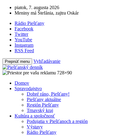
piatok, 7. augusta 2026
Meniny má Štefánia, zajtra Oskár
Rádio Piešťany
Facebook
Twitter
YouTube
Instagram
RSS Feed
Vyhľadávanie
Prepnúť menu
Domov
Spravodajstvo
Dobré ráno, Piešťany!
Piešťany aktuálne
Región Piešťany
Trnavský kraj
Kultúra a spoločnosť
Podujatia v Piešťanoch a región
Výstavy
Rádio Piešťany