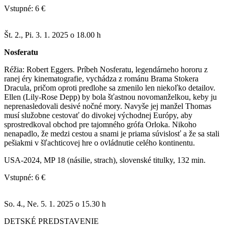
Vstupné: 6 €
Št. 2., Pi. 3. 1. 2025 o 18.00 h
Nosferatu
Réžia: Robert Eggers. Príbeh Nosferatu, legendárneho hororu z
ranej éry kinematografie, vychádza z románu Brama Stokera
Dracula, pričom oproti predlohe sa zmenilo len niekoľko detailov.
Ellen (Lily-Rose Depp) by bola šťastnou novomanželkou, keby ju
neprenasledovali desivé nočné mory. Navyše jej manžel Thomas
musí služobne cestovať do divokej východnej Európy, aby
sprostredkoval obchod pre tajomného grófa Orloka. Nikoho
nenapadlo, že medzi cestou a snami je priama súvislosť a že sa stali
pešiakmi v šľachticovej hre o ovládnutie celého kontinentu.
USA-2024, MP 18 (násilie, strach), slovenské titulky, 132 min.
Vstupné: 6 €
So. 4., Ne. 5. 1. 2025 o 15.30 h
DETSKÉ PREDSTAVENIE