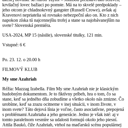
krvilačný lovec bažiaci po pomste. Má na to skvelé predpoklady –
jeho otcom je chladnokrvný gangster (Russell Crowe), avšak aj
Kravenovi nepriatelia sú rovnako nebezpeční ako on. Kto z nich
napokon získa tú najcennejšiu trofej a stane sa najobávanejším na
svete? Slovenská premiéra.
USA-2024, MP 15 (násilie), slovenské titulky, 121 min.
Vstupné: 6 €
Po. 23. 12. o 20.00 h
FILMOVÝ KLUB
My sme Azahriah
Réžia: Mazzag Izabella. Film My sme Azahriah nie je klasickým
hudobným dokumentom. Je to fiktívny príbeh, hra o tom, čo sa
stane, keď sa jedného dňa zobudíme a všetko okolo nás zmizne. Čo
urobíme, keď sa zrazu ocitneme v inej situácii, v inom živote, v
inom svete? Táto dejová línia je voľne, často asociatívne, prepojená
s problémami Azahriaha a jeho generácie. Jedno je však isté: aj v
tomto paralelnom vesmíre sa udalosti formujú okolo jeho piesní.
Attila Baukó, čiže Azahriah, vtrhol na maďarskú scénu populárnej