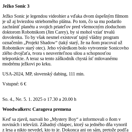
Ježko Sonic 3
Ježko Sonic je legendou videohier a vďaka dvom úspešným filmom
je už aj hviezdou strieborného plátna. Po tom, čo sa mu podarilo
zachrániť planétu a svojich priateľov pred všemocným zloduchom
doktorom Robotnikom (Jim Carey), by si mohol vziať trvalú
dovolenku. To by však nesmel existovať tajný vládny program
označením „Projekt Shadow“ (taký starý, že na ňom pracoval už
Robotnikov starý otec). Jeho výsledkom bolo vytvorenie Sonicovho
zlého dvojčaťa, tvora s neuveriteľnou silou a schopnosťou
teleportácie. A teraz sa tento záškodník chystá ísť milovanému
modrému ježkovi po krku.
USA-2024, MP, slovenský dabing, 111 min.
Vstupné: 6 €
So. 4., Ne. 5. 1. 2025 o 17.30 a 20.00 h
Woodwalkers: Caragova premena
Keď sa zjavil, nazvali ho „Mystery Boy“ a informovali o ňom v
novinách i televízii. Záhadný chlapec, ktorý sa jedného dňa vynoril
z lesa a nikto nevedel, kto to je. Dokonca ani on sám, pretože podľa