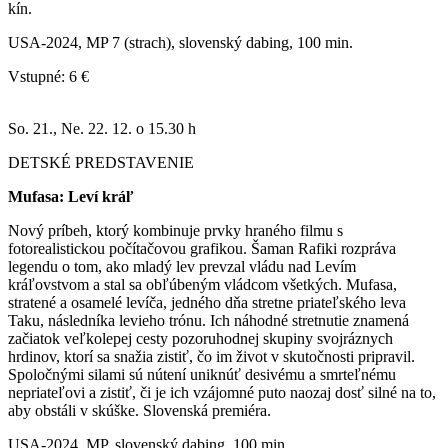
kín.
USA-2024, MP 7 (strach), slovenský dabing, 100 min.
Vstupné: 6 €
So. 21., Ne. 22. 12. o 15.30 h
DETSKÉ PREDSTAVENIE
Mufasa: Leví kráľ
Nový príbeh, ktorý kombinuje prvky hraného filmu s
fotorealistickou počítačovou grafikou. Šaman Rafiki rozpráva
legendu o tom, ako mladý lev prevzal vládu nad Levím
kráľovstvom a stal sa obľúbeným vládcom všetkých. Mufasa,
stratené a osamelé levíča, jedného dňa stretne priateľského leva
Taku, následníka levieho trónu. Ich náhodné stretnutie znamená
začiatok veľkolepej cesty pozoruhodnej skupiny svojráznych
hrdinov, ktorí sa snažia zistiť, čo im život v skutočnosti pripravil.
Spoločnými silami sú nútení uniknúť desivému a smrteľnému
nepriateľovi a zistiť, či je ich vzájomné puto naozaj dosť silné na to,
aby obstáli v skúške. Slovenská premiéra.
USA-2024, MP, slovenský dabing, 100 min.