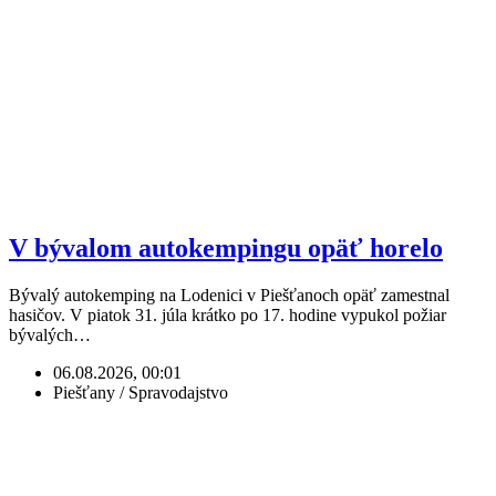
V bývalom autokempingu opäť horelo
Bývalý autokemping na Lodenici v Piešťanoch opäť zamestnal
hasičov. V piatok 31. júla krátko po 17. hodine vypukol požiar
bývalých…
06.08.2026, 00:01
Piešťany / Spravodajstvo