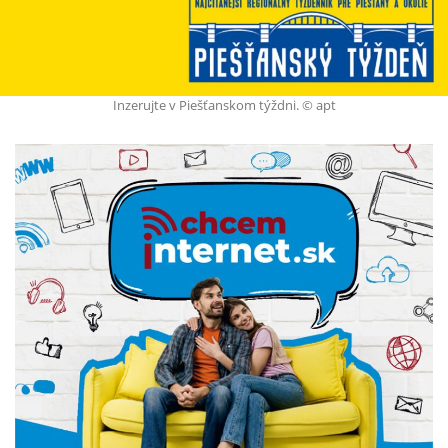
Inzerujte v Piešťanskom týždni. © apt