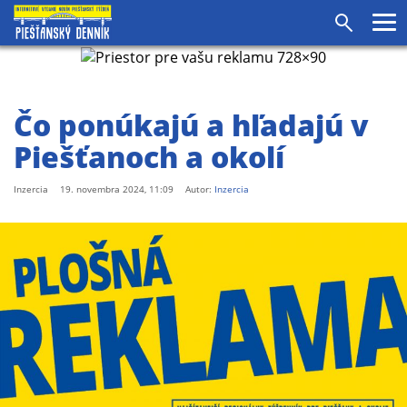
agram
SS
Pr
Vyhľadáv
me
Čo ponúkajú a hľadajú v
Piešťanoch a okolí
Inzercia
19. novembra 2024, 11:09
Autor:
Inzercia