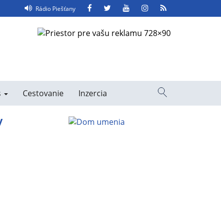
Facebook
Twitter
YouTube
Instagram
RSS
Rádio Piešťany
Feed
s
Cestovanie
Inzercia
Vyhľadávanie
y