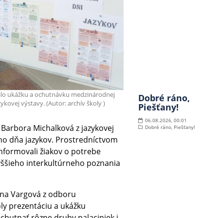
eslo ukážku a ochutnávku medzinárodnej
Dobré ráno,
ykovej výstavy. (Autor: archív školy )
Piešťany!
06.08.2026, 00:01
Barbora Michalková z jazykovej
Dobré ráno, Piešťany!
eho dňa jazykov. Prostredníctvom
 informovali žiakov o potrebe
yššieho interkultúrneho poznania
ína Vargová z odboru
ly prezentáciu a ukážku
chutnať rôzne druhy palaciniek i