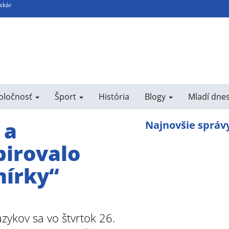
Oskár
poločnosť
Šport
História
Blogy
Mladí dne
 a
Najnovšie správ
pirovalo
mírky“
azykov sa vo štvrtok 26.