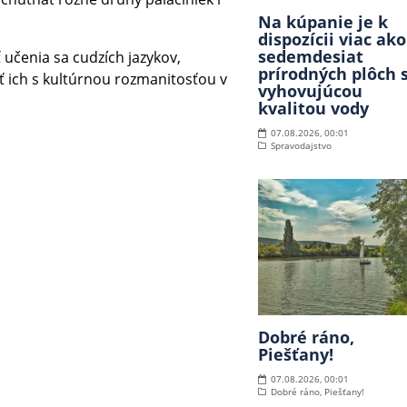
Na kúpanie je k
dispozícii viac ako
sedemdesiat
ť učenia sa cudzích jazykov,
prírodných plôch 
ť ich s kultúrnou rozmanitosťou v
vyhovujúcou
kvalitou vody
07.08.2026, 00:01
Spravodajstvo
Dobré ráno,
Piešťany!
07.08.2026, 00:01
Dobré ráno, Piešťany!