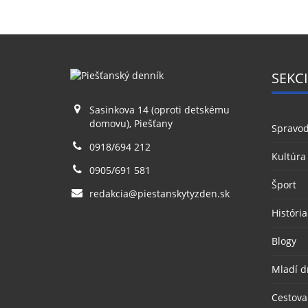
SEKCI
Sasinkova 14 (oproti detskému
domovu), Piešťany
Spravod
0918/694 212
Kultúra
0905/691 581
Šport
redakcia@piestanskytyzden.sk
História
Blogy
Mladí d
Cestova