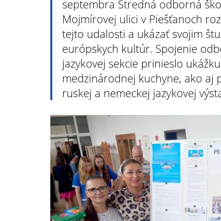
septembra Stredná odborná škol
Mojmírovej ulici v Piešťanoch ro
tejto udalosti a ukázať svojim š
európskych kultúr. Spojenie od
jazykovej sekcie prinieslo ukážk
medzinárodnej kuchyne, ako aj p
ruskej a nemeckej jazykovej výst