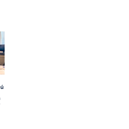
jú
a
o