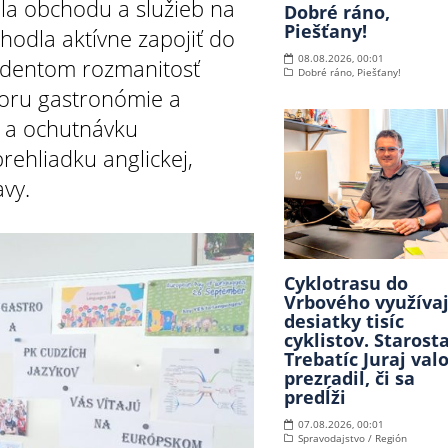
a obchodu a služieb na
Dobré ráno,
Piešťany!
zhodla aktívne zapojiť do
08.08.2026, 00:01
tudentom rozmanitosť
Dobré ráno, Piešťany!
boru gastronómie a
u a ochutnávku
rehliadku anglickej,
avy.
Cyklotrasu do
Vrbového využíva
desiatky tisíc
cyklistov. Starost
Trebatíc Juraj val
prezradil, či sa
predĺži
07.08.2026, 00:01
Spravodajstvo / Región