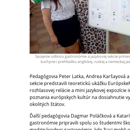
Spojenie odboru gastronómie a jazykovej sekcie prini
kuchyne i prehliadku anglickej, ruskej a nemeckej jaz
Pedagógovia Peter Latka, Andrea Karšayová a 
sekcie predstavili teoretickú ukážku Európsk
rozhlasovej relácie a mini jazykovej expozície
poznania európskych kultúr na dosiahnutie v
okolitých štátov.
Ďalší pedagógovia Dagmar Poláčková a Katar
gastronómie pripravili spolu so študentmi ško
medzinárodnej gastronómie, kde žiaci mohli o