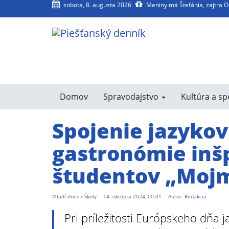
sobota, 8. augusta 2026
Meniny má Štefánia, zajtra 
agram
SS
Domov
Spravodajstvo
Kultúra a s
Spojenie jazykov
gastronómie inš
študentov „Moj
Mladí dnes / Školy
14. októbra 2024, 00:01
Autor:
Redakcia
Pri príležitosti Európskeho dňa j