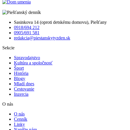
Sasinkova 14 (oproti detskému domovu), Piešťany
0918/694 212
0905/691 581
redakcia@piestanskytyzden.sk
Sekcie
Spravodajstvo
Kultúra a spoločnosť
Šport
História
Blogy
Mladí dnes
Cestovanie
Inzercia
O nás
O nás
Cenník
Linky
Napíšte nám