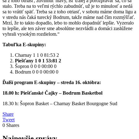
sa z toho otriasť, zdvihnúť hlavy, ísť ďalej a porozprávať sa, čo sa
stalo. Treba na to veľmi rýchlo zabudnúť, už je to minulosť a nedá
sa to vrátiť späť. Treba sa z toho otriasť, v sobotu máme doma ligu a
v stredu nás čaká turecký Bodrum, takže máme nad čím rozmýšľať.
Mrzí, že to takto dopadlo, lebo to mohlo dopadnúť lepšie. Vyzeralo
to lepšie, ale ten záver sme absolútne nezvládli a domáci zaslúžene
vyhrali vysokým rozdielom.“
Tabuľka E-skupiny:
Charnay 1 1 0 81:53 2
Piešťany 1 0 1 53:81 2
Šopron 0 0 0 00:00 0
Bodrum 0 0 0 00:00 0
Ďalší program E-skupiny – streda 16. októbra:
18.00 h: Piešťanské Čajky – Bodrum Basketbol
18.30 h: Šopron Basket – Charnay Basket Bourgogne Sud
Share
Tweet
0
Shares
Najnovšie správy