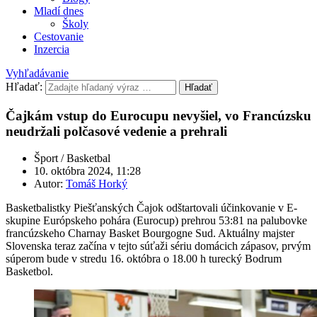
Mladí dnes
Školy
Cestovanie
Inzercia
Vyhľadávanie
Hľadať:
Hľadať
Čajkám vstup do Eurocupu nevyšiel, vo Francúzsku
neudržali polčasové vedenie a prehrali
Šport / Basketbal
10. októbra 2024, 11:28
Autor:
Tomáš Horký
Basketbalistky Piešťanských Čajok odštartovali účinkovanie v E-
skupine Európskeho pohára (Eurocup) prehrou 53:81 na palubovke
francúzskeho Charnay Basket Bourgogne Sud. Aktuálny majster
Slovenska teraz začína v tejto súťaži sériu domácich zápasov, prvým
súperom bude v stredu 16. októbra o 18.00 h turecký Bodrum
Basketbol.