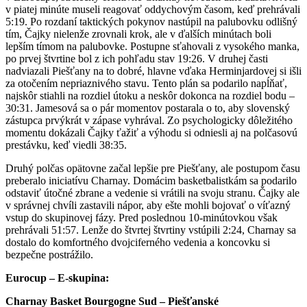
v piatej minúte museli reagovať oddychovým časom, keď prehrávali
5:19. Po rozdaní taktických pokynov nastúpil na palubovku odlišný
tím, Čajky nielenže zrovnali krok, ale v ďalších minútach boli
lepším tímom na palubovke. Postupne sťahovali z vysokého manka,
po prvej štvrtine bol z ich pohľadu stav 19:26. V druhej časti
nadviazali Piešťany na to dobré, hlavne vďaka Herminjardovej si išli
za otočením nepriaznivého stavu. Tento plán sa podarilo napĺňať,
najskôr stiahli na rozdiel útoku a neskôr dokonca na rozdiel bodu –
30:31. Jamesová sa o pár momentov postarala o to, aby slovenský
zástupca prvýkrát v zápase vyhrával. Zo psychologicky dôležitého
momentu dokázali Čajky ťažiť a výhodu si odniesli aj na polčasovú
prestávku, keď viedli 38:35.
Druhý polčas opätovne začal lepšie pre Piešťany, ale postupom času
preberalo iniciatívu Charnay. Domácim basketbalistkám sa podarilo
odstaviť útočné zbrane a vedenie si vrátili na svoju stranu. Čajky ale
v správnej chvíli zastavili nápor, aby ešte mohli bojovať o víťazný
vstup do skupinovej fázy. Pred poslednou 10-minútovkou však
prehrávali 51:57. Lenže do štvrtej štvrtiny vstúpili 2:24, Charnay sa
dostalo do komfortného dvojciferného vedenia a koncovku si
bezpečne postrážilo.
Eurocup – E-skupina:
Charnay Basket Bourgogne Sud – Piešťanské