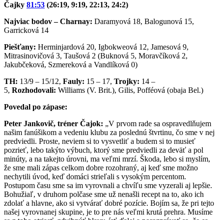
Čajky
81:53
(26:19, 9:19, 22:13, 24:2)
Najviac bodov – Charnay:
Daramyová 18, Balogunová 15,
Garricková 14
Piešťany:
Herminjardová 20, Igbokweová 12, Jamesová 9,
Mitrasinovičová 3, Taušová 2 (Buknová 5, Moravčíková 2,
Jakubčeková, Szmereková a Vandlíková 0)
TH:
13/9 – 15/12,
Fauly:
15 – 17,
Trojky:
14 –
5,
Rozhodovali:
Williams (V. Brit.), Gilis, Pofféová (obaja Bel.)
Povedal po zápase:
Peter Jankovič, tréner Čajok:
„V prvom rade sa ospravedlňujem
našim fanúšikom a vedeniu klubu za poslednú štvrtinu, čo sme v nej
predviedli. Proste, neviem si to vysvetliť a budem si to musieť
pozrieť, lebo takýto výbuch, ktorý sme predviedli za deväť a pol
minúty, a na takejto úrovni, ma veľmi mrzí. Škoda, lebo si myslím,
že sme mali zápas celkom dobre rozohraný, aj keď sme možno
nechytili úvod, keď domáci strieľali s vysokým percentom.
Postupom času sme sa im vyrovnali a chvíľu sme vyzerali aj lepšie.
Bohužiaľ, v druhom polčase sme už nenašli recept na to, ako ich
zdolať a hlavne, ako si vytvárať dobré pozície. Bojím sa, že pri tejto
našej vyrovnanej skupine, je to pre nás veľmi krutá prehra. Musíme