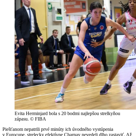
Evita Herminjard bola s 20 bodmi najlepšou strelkyňou
zápasu. © FIBA
Piešťanom nepatrili prvé minúty ich úvodného vystúpenia
v Eurocupe, strelecky efektívne Charnay nevedeli dlho zastaviť. Až