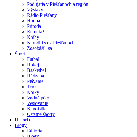
Podujatia v Piešťanoch a región
Výstavy
Rádio Piešťany
Hudba
Príroda
Reportáž
Knihy
Narodili sa v Piešťanoch
Zosobášili sa
Šport
Futbal
Hokej
Basketbal
Hádzaná
Plávanie
Tenis
Kolky
Vodné pólo
Veslovanie
Kanoistika
Ostatné športy
História
Blogy
Editoriál
Blogy