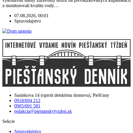
vykonávali štátny zdravotný dozor na prevádzkovaných kúpaliskách
a monitorovali kvalitu vody…
07.08.2026, 00:01
Spravodajstvo
Sasinkova 14 (oproti detskému domovu), Piešťany
0918/694 212
0905/691 581
redakcia@piestanskytyzden.sk
Sekcie
Spravodajstvo