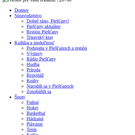
Domov
Spravodajstvo
Dobré ráno, Piešťany!
Piešťany aktuálne
Región Piešťany
Trnavský kraj
Kultúra a spoločnosť
Podujatia v Piešťanoch a región
Výstavy
Rádio Piešťany
Hudba
Príroda
Reportáž
Knihy
Narodili sa v Piešťanoch
Zosobášili sa
Šport
Futbal
Hokej
Basketbal
Hádzaná
Plávanie
Tenis
Kolky