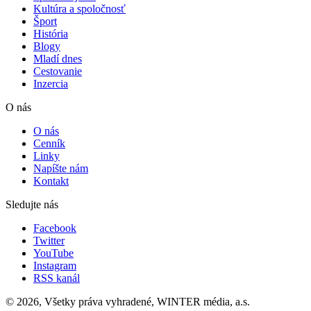
Kultúra a spoločnosť
Šport
História
Blogy
Mladí dnes
Cestovanie
Inzercia
O nás
O nás
Cenník
Linky
Napíšte nám
Kontakt
Sledujte nás
Facebook
Twitter
YouTube
Instagram
RSS kanál
© 2026, Všetky práva vyhradené, WINTER média, a.s.