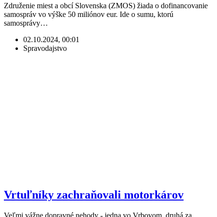
Združenie miest a obcí Slovenska (ZMOS) žiada o dofinancovanie
samospráv vo výške 50 miliónov eur. Ide o sumu, ktorú
samosprávy…
02.10.2024, 00:01
Spravodajstvo
Vrtuľníky zachraňovali motorkárov
Veľmi vážne dopravné nehody - jedna vo Vrbovom, druhá za