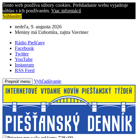
Tento web používa súbory cookies. Prehliadanie webu vyjadruje
súhlas s ich používaním.
Viac informácií
Súhlasím!
nedeľa, 9. augusta 2026
Meniny má Ľubomíra, zajtra Vavrinec
Rádio Piešťany
Facebook
Twitter
YouTube
Instagram
RSS Feed
Vyhľadávanie
Prepnúť menu