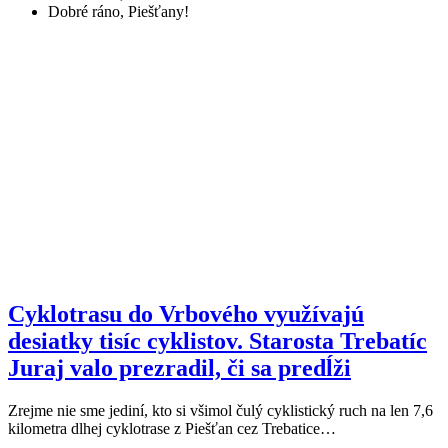
Dobré ráno, Piešťany!
Cyklotrasu do Vrbového využívajú
desiatky tisíc cyklistov. Starosta Trebatíc
Juraj valo prezradil, či sa predĺži
Zrejme nie sme jediní, kto si všimol čulý cyklistický ruch na len 7,6
kilometra dlhej cyklotrase z Piešťan cez Trebatice…