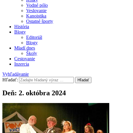
Vodné pólo
Veslovanie
Kanoistika
Ostatné športy
História
Blogy
Editoriál
Blogy
Mladí dnes
Školy
Cestovanie
Inzercia
Vyhľadávanie
Hľadať:
Hľadať
Deň:
2. októbra 2024