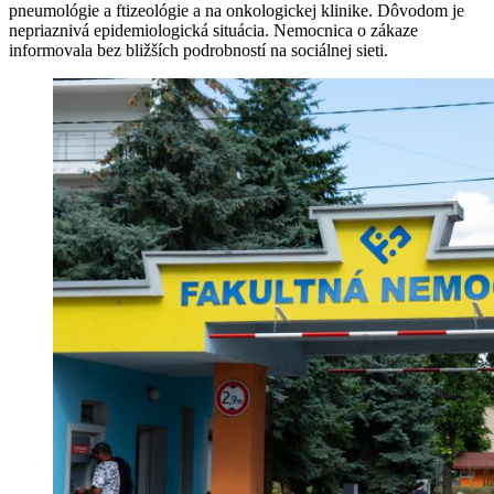
pneumológie a ftizeológie a na onkologickej klinike. Dôvodom je
nepriaznivá epidemiologická situácia. Nemocnica o zákaze
informovala bez bližších podrobností na sociálnej sieti.