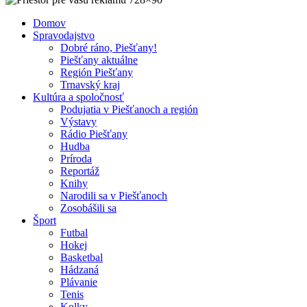
Domov
Spravodajstvo
Dobré ráno, Piešťany!
Piešťany aktuálne
Región Piešťany
Trnavský kraj
Kultúra a spoločnosť
Podujatia v Piešťanoch a región
Výstavy
Rádio Piešťany
Hudba
Príroda
Reportáž
Knihy
Narodili sa v Piešťanoch
Zosobášili sa
Šport
Futbal
Hokej
Basketbal
Hádzaná
Plávanie
Tenis
Kolky