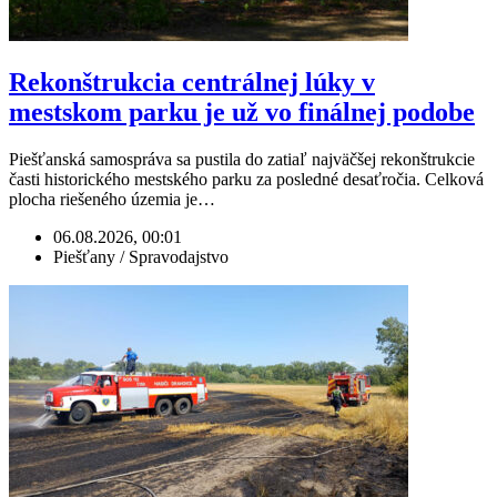
Rekonštrukcia centrálnej lúky v
mestskom parku je už vo finálnej podobe
Piešťanská samospráva sa pustila do zatiaľ najväčšej rekonštrukcie
časti historického mestského parku za posledné desaťročia. Celková
plocha riešeného územia je…
06.08.2026, 00:01
Piešťany / Spravodajstvo