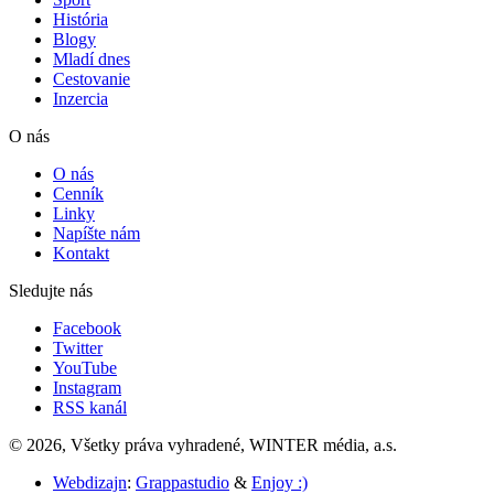
História
Blogy
Mladí dnes
Cestovanie
Inzercia
O nás
O nás
Cenník
Linky
Napíšte nám
Kontakt
Sledujte nás
Facebook
Twitter
YouTube
Instagram
RSS kanál
© 2026, Všetky práva vyhradené, WINTER média, a.s.
Webdizajn
:
Grappastudio
&
Enjoy :)