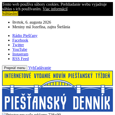
Tento web používa súbory cookies. Prehliadanie webu vyjadruje
súhlas s ich používaním.
Viac informácií
Súhlasím!
štvrtok, 6. augusta 2026
Meniny má Jozefína, zajtra Štefánia
Rádio Piešťany
Facebook
Twitter
YouTube
Instagram
RSS Feed
Vyhľadávanie
Prepnúť menu