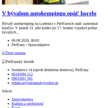
V bývalom autokempingu opäť horelo
Bývalý autokemping na Lodenici v Piešťanoch opäť zamestnal
hasičov. V piatok 31. júla krátko po 17. hodine vypukol požiar
bývalých…
06.08.2026, 00:01
Piešťany / Spravodajstvo
Sasinkova 14 (oproti detskému domovu), Piešťany
0918/694 212
0905/691 581
redakcia@piestanskytyzden.sk
Sekcie
Spravodajstvo
Kultúra a spoločnosť
Šport