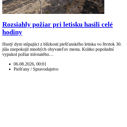
Rozsiahly požiar pri letisku hasili celé
hodiny
Hustý dym stúpajúci z blízkosti piešťanského letiska vo štvrtok 30.
júla znepokojil mnohých obyvateľov mesta. Krátko popoludní
vypukol požiar trávnatého…
06.08.2026, 00:01
Piešťany / Spravodajstvo