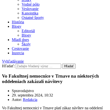
Vodné pólo
Veslovanie
Kanoistika
Ostatné športy
História
Blogy
Editoriál
Blogy
Mladí dnes
Školy
Cestovanie
Inzercia
Vyhľadávanie
Hľadať:
Hľadať
Vo Fakultnej nemocnice v Trnave na niektorých
oddeleniach zakázali návštevy
Spravodajstvo
29. septembra 2024, 10:32
Autor:
Redakcia
Vo Fakultnej nemocnici v Trnave platí zákaz návštev na oddelení