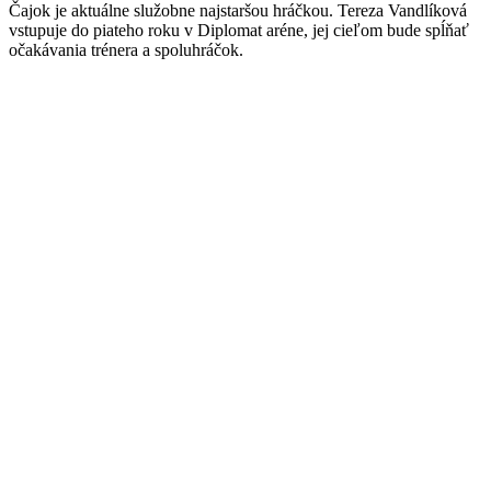
Čajok je aktuálne služobne najstaršou hráčkou. Tereza Vandlíková
vstupuje do piateho roku v Diplomat aréne, jej cieľom bude spĺňať
očakávania trénera a spoluhráčok.