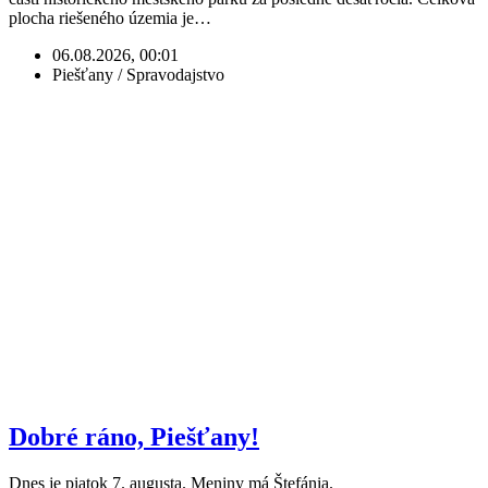
plocha riešeného územia je…
06.08.2026, 00:01
Piešťany / Spravodajstvo
Dobré ráno, Piešťany!
Dnes je piatok 7. augusta. Meniny má Štefánia.