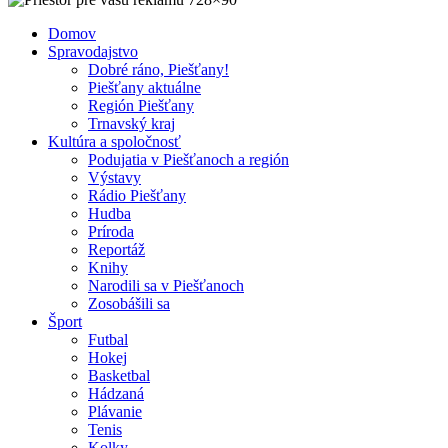
Domov
Spravodajstvo
Dobré ráno, Piešťany!
Piešťany aktuálne
Región Piešťany
Trnavský kraj
Kultúra a spoločnosť
Podujatia v Piešťanoch a región
Výstavy
Rádio Piešťany
Hudba
Príroda
Reportáž
Knihy
Narodili sa v Piešťanoch
Zosobášili sa
Šport
Futbal
Hokej
Basketbal
Hádzaná
Plávanie
Tenis
Kolky