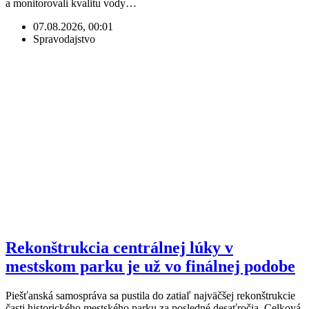
a monitorovali kvalitu vody…
07.08.2026, 00:01
Spravodajstvo
Rekonštrukcia centrálnej lúky v
mestskom parku je už vo finálnej podobe
Piešťanská samospráva sa pustila do zatiaľ najväčšej rekonštrukcie
časti historického mestského parku za posledné desaťročia. Celková