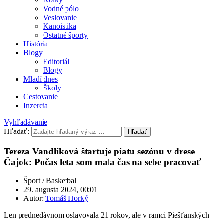
Vodné pólo
Veslovanie
Kanoistika
Ostatné športy
História
Blogy
Editoriál
Blogy
Mladí dnes
Školy
Cestovanie
Inzercia
Vyhľadávanie
Hľadať:
Hľadať
Tereza Vandlíková štartuje piatu sezónu v drese
Čajok: Počas leta som mala čas na sebe pracovať
Šport / Basketbal
29. augusta 2024, 00:01
Autor:
Tomáš Horký
Len prednedávnom oslavovala 21 rokov, ale v rámci Piešťanských