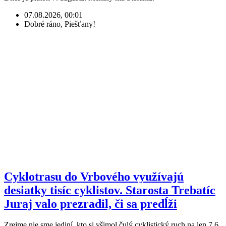
07.08.2026, 00:01
Dobré ráno, Piešťany!
Cyklotrasu do Vrbového využívajú
desiatky tisíc cyklistov. Starosta Trebatíc
Juraj valo prezradil, či sa predĺži
Zrejme nie sme jediní, kto si všimol čulý cyklistický ruch na len 7,6