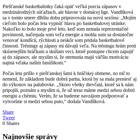
Piešťanské basketbalistky čaká opäť veľká porcia zápasov v
medzinárodných súťažiach, ale hlavne v domácej lige. Vandlíková
sa v tomto smere dlhšiu dobu pripravovala na novú sezónu: „Mojím
cieľom bolo počas leta vypnúť hlavu po basketbalovej stránke.
Nakoľko to bolo moje prvé leto, keď som nemala reprezentačné
povinnosti, načerpala som veľa energie a mohla som sa dostatočne
venovať kondícii, rýchlosti a neskôr som pridala basketbalové
činnosti. Tréningy aj zápasy mi dávajú veľa. Na tréningu hrám proti
skúsenejším hráčkam a skúšam veci, ktoré postupne chcem zapojiť
aj do zápasov, ale myslím si, že stretnutia majú väčšiu motiváciu
najmä vďaka našim fanúšikom.“
Počas leta prišlo v piešťanskej šatni k hráčskej obmene, no nič to
nemení, že základom bude dobrá partia, ktorá by sa mala preniesť aj
do výkonov na palubovke. „Skoro všetky dievčatá, ktoré sa k nám
pripojili, poznám a myslím si, že už teraz máme medzi sebou dobrú
energiu a chémiu. Verím, že sa budeme navzájom podporovať a
vytvoríme si medzi sebou puto,“ dodala Vandlíková.
Share
Tweet
0
Shares
Najnovšie správy