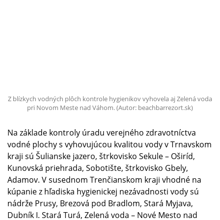
Z blízkych vodných plôch kontrole hygienikov vyhovela aj Zelená voda
pri Novom Meste nad Váhom. (Autor: beachbarrezort.sk)
Na základe kontroly úradu verejného zdravotníctva
vodné plochy s vyhovujúcou kvalitou vody v Trnavskom
kraji sú Šulianske jazero, štrkovisko Sekule – Oširíd,
Kunovská priehrada, Sobotište, štrkovisko Gbely,
Adamov. V susednom Trenčianskom kraji vhodné na
kúpanie z hľadiska hygienickej nezávadnosti vody sú
nádrže Prusy, Brezová pod Bradlom, Stará Myjava,
Dubník I. Stará Turá, Zelená voda – Nové Mesto nad