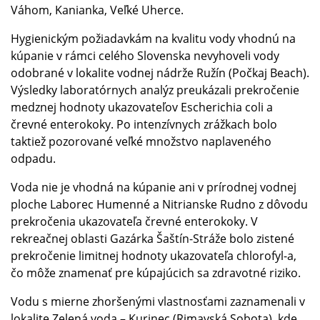
Váhom, Kanianka, Veľké Uherce.
Hygienickým požiadavkám na kvalitu vody vhodnú na
kúpanie v rámci celého Slovenska nevyhoveli vody
odobrané v lokalite vodnej nádrže Ružín (Počkaj Beach).
Výsledky laboratórnych analýz preukázali prekročenie
medznej hodnoty ukazovateľov Escherichia coli a
črevné enterokoky. Po intenzívnych zrážkach bolo
taktiež pozorované veľké množstvo naplaveného
odpadu.
Voda nie je vhodná na kúpanie ani v prírodnej vodnej
ploche Laborec Humenné a Nitrianske Rudno z dôvodu
prekročenia ukazovateľa črevné enterokoky. V
rekreačnej oblasti Gazárka Šaštín-Stráže bolo zistené
prekročenie limitnej hodnoty ukazovateľa chlorofyl-a,
čo môže znamenať pre kúpajúcich sa zdravotné riziko.
Vodu s mierne zhoršenými vlastnosťami zaznamenali v
lokalite Zelená voda – Kurinec (Rimavská Sobota), kde