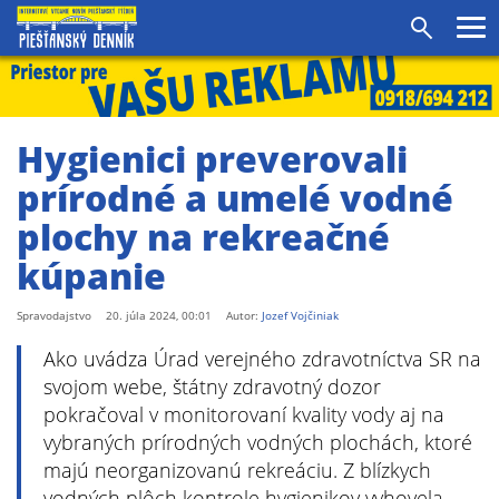
Pr
Vyhľadáv
me
Hygienici preverovali
prírodné a umelé vodné
plochy na rekreačné
kúpanie
Spravodajstvo
20. júla 2024, 00:01
Autor:
Jozef Vojčiniak
Ako uvádza Úrad verejného zdravotníctva SR na
svojom webe, štátny zdravotný dozor
pokračoval v monitorovaní kvality vody aj na
vybraných prírodných vodných plochách, ktoré
majú neorganizovanú rekreáciu. Z blízkych
vodných plôch kontrole hygienikov vyhovela