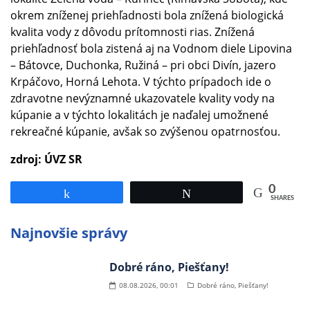
okrem zníženej priehľadnosti bola znížená biologická
kvalita vody z dôvodu prítomnosti rias. Znížená
priehľadnosť bola zistená aj na Vodnom diele Lipovina
– Bátovce, Duchonka, Ružiná – pri obci Divín, jazero
Krpáčovo, Horná Lehota. V týchto prípadoch ide o
zdravotne nevýznamné ukazovatele kvality vody na
kúpanie a v týchto lokalitách je naďalej umožnené
rekreačné kúpanie, avšak so zvýšenou opatrnosťou.
zdroj: ÚVZ SR
0
Share
Tweet
SHARES
Najnovšie správy
Dobré ráno, Piešťany!
08.08.2026, 00:01
Dobré ráno, Piešťany!