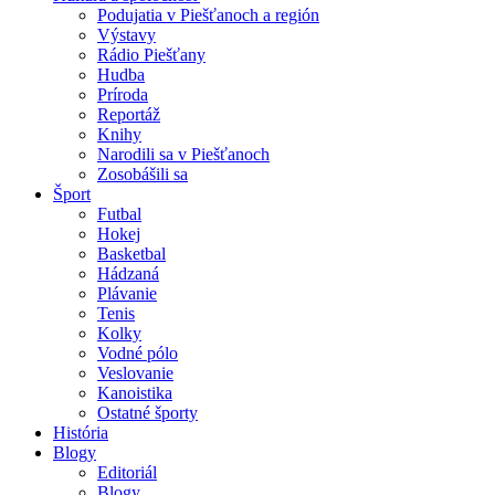
Podujatia v Piešťanoch a región
Výstavy
Rádio Piešťany
Hudba
Príroda
Reportáž
Knihy
Narodili sa v Piešťanoch
Zosobášili sa
Šport
Futbal
Hokej
Basketbal
Hádzaná
Plávanie
Tenis
Kolky
Vodné pólo
Veslovanie
Kanoistika
Ostatné športy
História
Blogy
Editoriál
Blogy