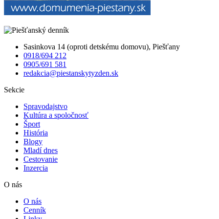
Sasinkova 14 (oproti detskému domovu), Piešťany
0918/694 212
0905/691 581
redakcia@piestanskytyzden.sk
Sekcie
Spravodajstvo
Kultúra a spoločnosť
Šport
História
Blogy
Mladí dnes
Cestovanie
Inzercia
O nás
O nás
Cenník
Linky