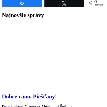
0
Share
Tweet
SHARES
Najnovšie správy
Dobré ráno, Piešťany!
Dnes je piatok 7. augusta. Meniny má Štefánia.