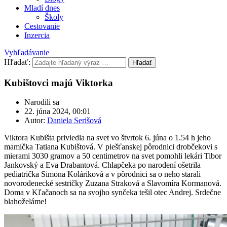
Mladí dnes
Školy
Cestovanie
Inzercia
Vyhľadávanie
Hľadať:
Hľadať
Kubištovci majú Viktorka
Narodili sa
22. júna 2024, 00:01
Autor:
Daniela Serišová
Viktora Kubišta priviedla na svet vo štvrtok 6. júna o 1.54 h jeho
mamička Tatiana Kubištová. V piešťanskej pôrodnici drobčekovi s
mierami 3030 gramov a 50 centimetrov na svet pomohli lekári Tibor
Jankovský a Eva Drabantová. Chlapčeka po narodení ošetrila
pediatrička Simona Koláriková a v pôrodnici sa o neho starali
novorodenecké sestričky Zuzana Straková a Slavomíra Kormanová.
Doma v Kľačanoch sa na svojho synčeka tešil otec Andrej. Srdečne
blahoželáme!