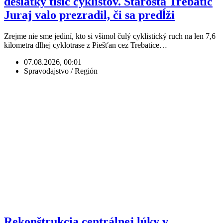
desiatky tisíc cyklistov. Starosta Trebatíc
Juraj valo prezradil, či sa predĺži
Zrejme nie sme jediní, kto si všimol čulý cyklistický ruch na len 7,6
kilometra dlhej cyklotrase z Piešťan cez Trebatice…
07.08.2026, 00:01
Spravodajstvo / Región
Rekonštrukcia centrálnej lúky v