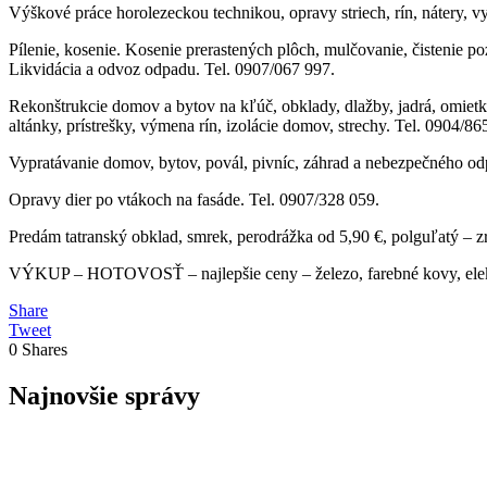
Výškové práce horolezeckou technikou, opravy striech, rín, nátery, vy
Pílenie, kosenie. Kosenie prerastených plôch, mulčovanie, čistenie p
Likvidácia a odvoz odpadu. Tel. 0907/067 997.
Rekonštrukcie domov a bytov na kľúč, obklady, dlažby, jadrá, omietky
altánky, prístrešky, výmena rín, izolácie domov, strechy. Tel. 0904/86
Vypratávanie domov, bytov, povál, pivníc, záhrad a nebezpečného odpa
Opravy dier po vtákoch na fasáde. Tel. 0907/328 059.
Predám tatranský obklad, smrek, perodrážka od 5,90 €, polguľatý – zr
VÝKUP – HOTOVOSŤ – najlepšie ceny – železo, farebné kovy, 
Share
Tweet
0
Shares
Najnovšie správy