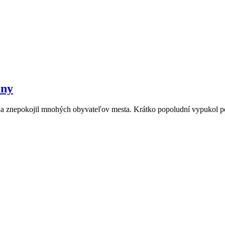
iny
 júla znepokojil mnohých obyvateľov mesta. Krátko popoludní vypukol 