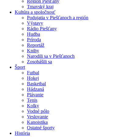
Región Piešťany
Trnavský kraj
Kultúra a spoločnosť
Podujatia v Piešťanoch a región
Výstavy
Rádio Piešťany
Hudba
Príroda
Reportáž
Knihy
Narodili sa v Piešťanoch
Zosobášili sa
Šport
Futbal
Hokej
Basketbal
Hádzaná
Plávanie
Tenis
Kolky
Vodné pólo
Veslovanie
Kanoistika
Ostatné športy
História