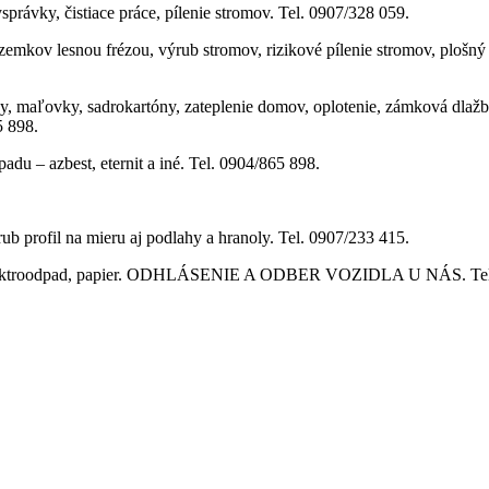
správky, čistiace práce, pílenie stromov. Tel. 0907/328 059.
ozemkov lesnou frézou, výrub stromov, rizikové pílenie stromov, plošn
, maľovky, sadrokartóny, zateplenie domov, oplotenie, zámková dlažba, 
5 898.
du – azbest, eternit a iné. Tel. 0904/865 898.
ub profil na mieru aj podlahy a hranoly. Tel. 0907/233 415.
elektroodpad, papier. ODHLÁSENIE A ODBER VOZIDLA U NÁS. Tel.