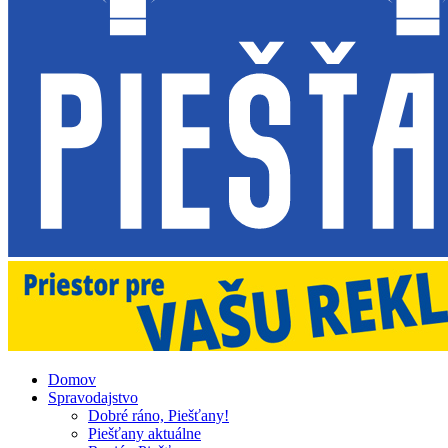
Domov
Spravodajstvo
Dobré ráno, Piešťany!
Piešťany aktuálne