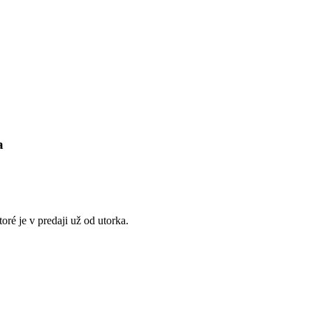
a
toré je v predaji už od utorka.