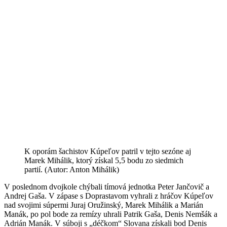
K oporám šachistov Kúpeľov patril v tejto sezóne aj
Marek Mihálik, ktorý získal 5,5 bodu zo siedmich
partií. (Autor: Anton Mihálik)
V poslednom dvojkole chýbali tímová jednotka Peter Jančovič a
Andrej Gaša. V zápase s Doprastavom vyhrali z hráčov Kúpeľov
nad svojimi súpermi Juraj Oružinský, Marek Mihálik a Marián
Manák, po pol bode za remízy uhrali Patrik Gaša, Denis Nemšák a
Adrián Manák. V súboji s „déčkom“ Slovana získali bod Denis