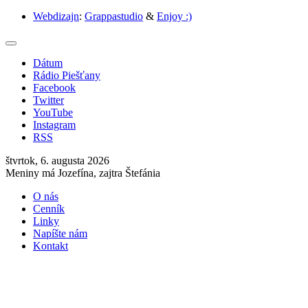
Webdizajn
:
Grappastudio
&
Enjoy :)
Dátum
Rádio Piešťany
Facebook
Twitter
YouTube
Instagram
RSS
štvrtok, 6. augusta 2026
Meniny má Jozefína, zajtra Štefánia
O nás
Cenník
Linky
Napíšte nám
Kontakt