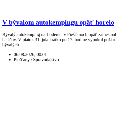
V bývalom autokempingu opäť horelo
Bývalý autokemping na Lodenici v Piešťanoch opäť zamestnal
hasičov. V piatok 31. júla krátko po 17. hodine vypukol požiar
bývalých…
06.08.2026, 00:01
Piešťany / Spravodajstvo