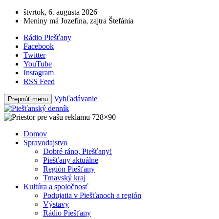
štvrtok, 6. augusta 2026
Meniny má Jozefína, zajtra Štefánia
Rádio Piešťany
Facebook
Twitter
YouTube
Instagram
RSS Feed
Vyhľadávanie
Prepnúť menu
Domov
Spravodajstvo
Dobré ráno, Piešťany!
Piešťany aktuálne
Región Piešťany
Trnavský kraj
Kultúra a spoločnosť
Podujatia v Piešťanoch a región
Výstavy
Rádio Piešťany