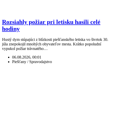
Rozsiahly požiar pri letisku hasili celé
hodiny
Hustý dym stúpajúci z blízkosti piešťanského letiska vo štvrtok 30.
júla znepokojil mnohých obyvateľov mesta. Krátko popoludní
vypukol požiar trávnatého…
06.08.2026, 00:01
Piešťany / Spravodajstvo