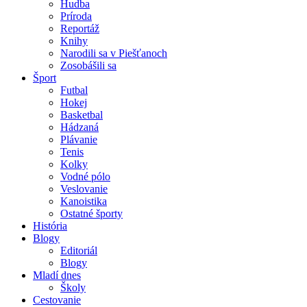
Hudba
Príroda
Reportáž
Knihy
Narodili sa v Piešťanoch
Zosobášili sa
Šport
Futbal
Hokej
Basketbal
Hádzaná
Plávanie
Tenis
Kolky
Vodné pólo
Veslovanie
Kanoistika
Ostatné športy
História
Blogy
Editoriál
Blogy
Mladí dnes
Školy
Cestovanie