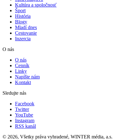
Kultúra a spoločnosť
Šport
História
Blogy
Mladí dnes
Cestovanie
Inzercia
O nás
O nás
Cenník
Linky
Napíšte nám
Kontakt
Sledujte nás
Facebook
Twitter
YouTube
Instagram
RSS kanál
© 2026, Všetky práva vyhradené, WINTER média, a.s.