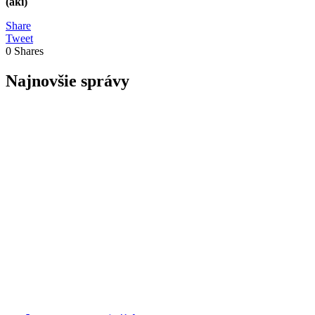
(aki)
Share
Tweet
0
Shares
Najnovšie správy