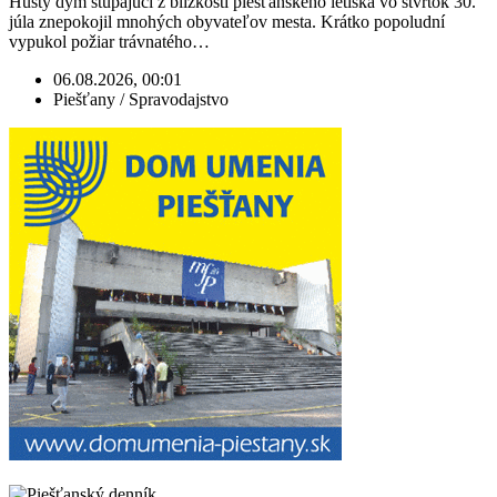
Hustý dym stúpajúci z blízkosti piešťanského letiska vo štvrtok 30.
júla znepokojil mnohých obyvateľov mesta. Krátko popoludní
vypukol požiar trávnatého…
06.08.2026, 00:01
Piešťany / Spravodajstvo