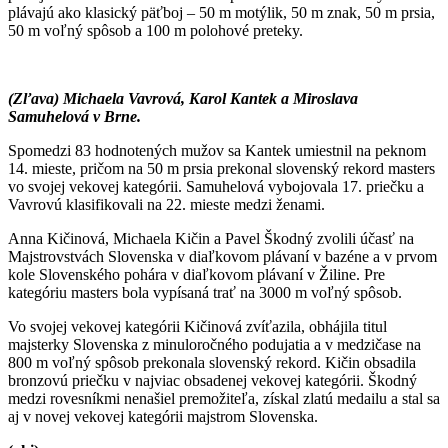
plávajú ako klasický päťboj – 50 m motýlik, 50 m znak, 50 m prsia,
50 m voľný spôsob a 100 m polohové preteky.
(Zľava) Michaela Vavrová, Karol Kantek a Miroslava
Samuhelová v Brne.
Spomedzi 83 hodnotených mužov sa Kantek umiestnil na peknom
14. mieste, pričom na 50 m prsia prekonal slovenský rekord masters
vo svojej vekovej kategórii. Samuhelová vybojovala 17. priečku a
Vavrovú klasifikovali na 22. mieste medzi ženami.
Anna Kičinová, Michaela Kičin a Pavel Škodný zvolili účasť na
Majstrovstvách Slovenska v diaľkovom plávaní v bazéne a v prvom
kole Slovenského pohára v diaľkovom plávaní v Žiline. Pre
kategóriu masters bola vypísaná trať na 3000 m voľný spôsob.
Vo svojej vekovej kategórii Kičinová zvíťazila, obhájila titul
majsterky Slovenska z minuloročného podujatia a v medzičase na
800 m voľný spôsob prekonala slovenský rekord. Kičin obsadila
bronzovú priečku v najviac obsadenej vekovej kategórii. Škodný
medzi rovesníkmi nenašiel premožiteľa, získal zlatú medailu a stal sa
aj v novej vekovej kategórii majstrom Slovenska.