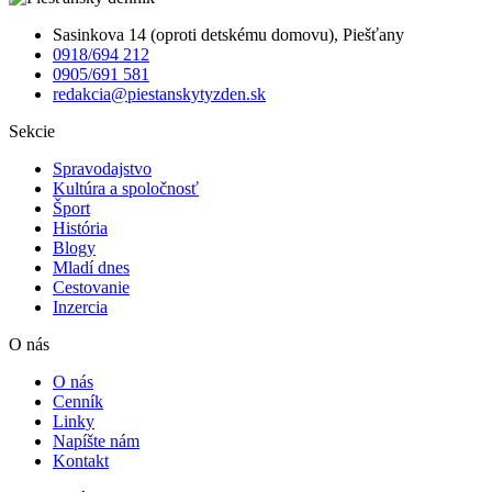
Sasinkova 14 (oproti detskému domovu), Piešťany
0918/694 212
0905/691 581
redakcia@piestanskytyzden.sk
Sekcie
Spravodajstvo
Kultúra a spoločnosť
Šport
História
Blogy
Mladí dnes
Cestovanie
Inzercia
O nás
O nás
Cenník
Linky
Napíšte nám
Kontakt