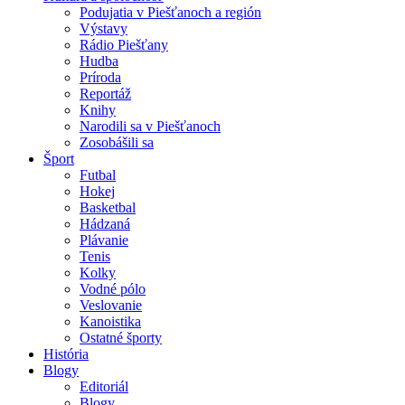
Podujatia v Piešťanoch a región
Výstavy
Rádio Piešťany
Hudba
Príroda
Reportáž
Knihy
Narodili sa v Piešťanoch
Zosobášili sa
Šport
Futbal
Hokej
Basketbal
Hádzaná
Plávanie
Tenis
Kolky
Vodné pólo
Veslovanie
Kanoistika
Ostatné športy
História
Blogy
Editoriál
Blogy