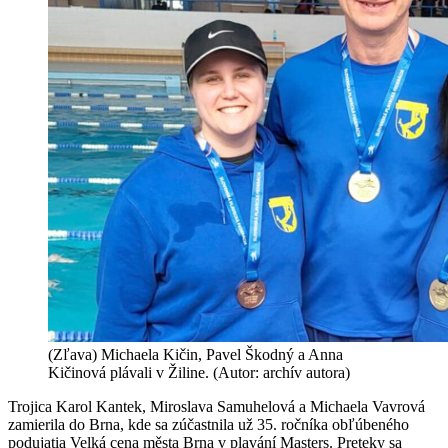
(Zľava) Michaela Kičin, Pavel Škodný a Anna
Kičinová plávali v Žiline. (Autor: archív autora)
Trojica Karol Kantek, Miroslava Samuhelová a Michaela Vavrová
zamierila do Brna, kde sa zúčastnila už 35. ročníka obľúbeného
podujatia Velká cena města Brna v plavání Masters. Preteky sa