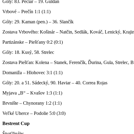
Góly: 83. Peciar – 19. Guldan
Vrbové – Prečín 1:1 (1:1)
Góly: 29. Kaman (pen.) – 36. Slančík
Zostava Vrbového: Košinár – Natčin, Sedlák, Kováč, Lenický, Krajin
Partizánske – Piešťany 0:2 (0:1)
Góly: 18. Kusý, 58. Strelec
Zostava Piešťan: Kolena – Stanek, Ferenčík, Ďurina, Gula, Strelec
Domaniža – Hlohovec 3:1 (1:1)
Góly: 20. a 51. Sádecký, 90. Haviar – 40. Correa Rojas
Myjava „B“ – Kvašov 1:3 (1:1)
Brvnište – Chynorany 1:2 (1:1)
Veľké Uherce – Podolie 5:0 (3:0)
Bestrent Cup
Štvrťfinále: