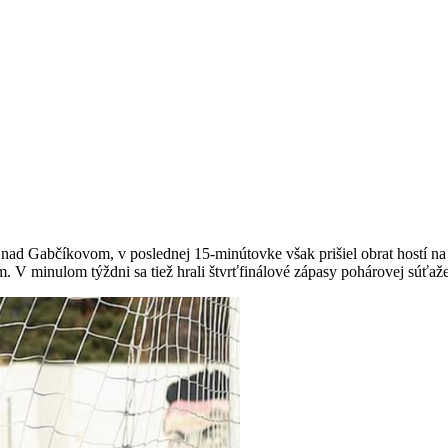
ad Gabčíkovom, v poslednej 15-minútovke však prišiel obrat hostí na 1:
 V minulom týždni sa tiež hrali štvrťfinálové zápasy pohárovej súťaž