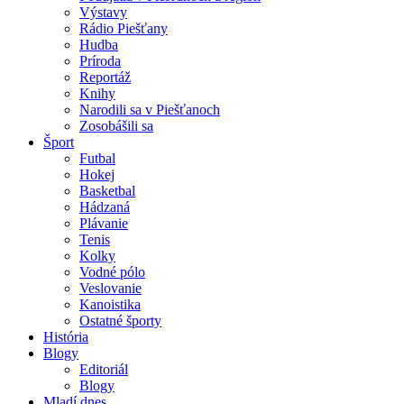
Výstavy
Rádio Piešťany
Hudba
Príroda
Reportáž
Knihy
Narodili sa v Piešťanoch
Zosobášili sa
Šport
Futbal
Hokej
Basketbal
Hádzaná
Plávanie
Tenis
Kolky
Vodné pólo
Veslovanie
Kanoistika
Ostatné športy
História
Blogy
Editoriál
Blogy
Mladí dnes