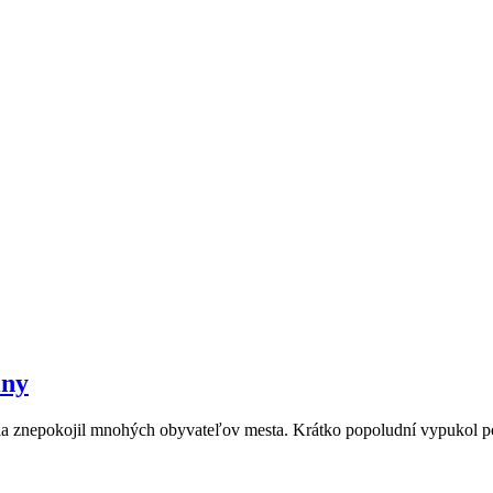
iny
 júla znepokojil mnohých obyvateľov mesta. Krátko popoludní vypukol 