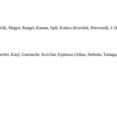
čák, Majgot, Rangel, Kaman, Spál, Kubica (Kravárik, Prievozník, J. D
, Buchel, Kusý, Guemache, Kovchar, Espinoza (Allina, Sloboda, Tomaga