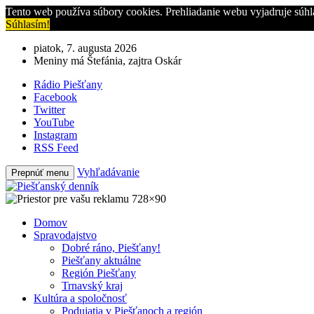
Tento web používa súbory cookies. Prehliadanie webu vyjadruje súhl
Súhlasím!
piatok, 7. augusta 2026
Meniny má Štefánia, zajtra Oskár
Rádio Piešťany
Facebook
Twitter
YouTube
Instagram
RSS Feed
Vyhľadávanie
Prepnúť menu
Domov
Spravodajstvo
Dobré ráno, Piešťany!
Piešťany aktuálne
Región Piešťany
Trnavský kraj
Kultúra a spoločnosť
Podujatia v Piešťanoch a región