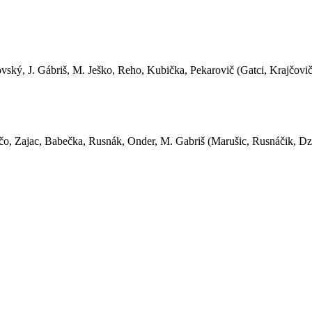
ký, J. Gábriš, M. Ješko, Reho, Kubička, Pekarovič (Gatci, Krajčovič
čo, Zajac, Babečka, Rusnák, Onder, M. Gabriš (Marušic, Rusnáčik, Dz