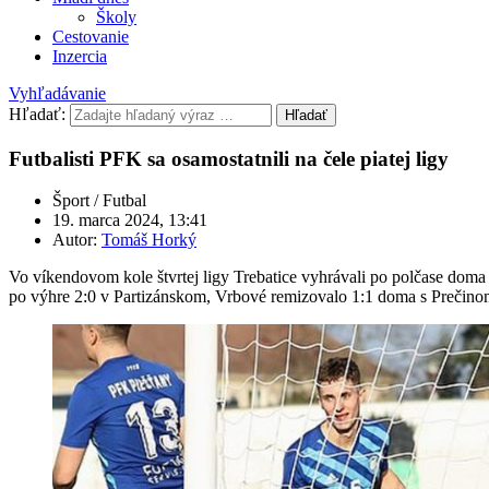
Školy
Cestovanie
Inzercia
Vyhľadávanie
Hľadať:
Hľadať
Futbalisti PFK sa osamostatnili na čele piatej ligy
Šport / Futbal
19. marca 2024, 13:41
Autor:
Tomáš Horký
Vo víkendovom kole štvrtej ligy Trebatice vyhrávali po polčase doma n
po výhre 2:0 v Partizánskom, Vrbové remizovalo 1:1 doma s Prečinom.