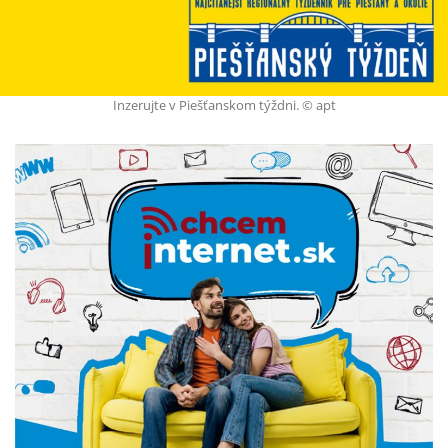
Inzerujte v Piešťanskom týždni. © apt