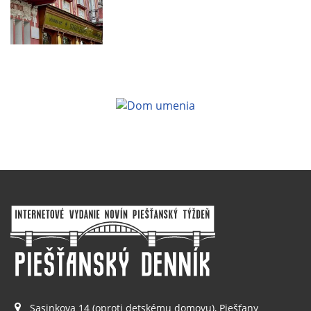
Sasinkova 14 (oproti detskému domovu), Piešťany