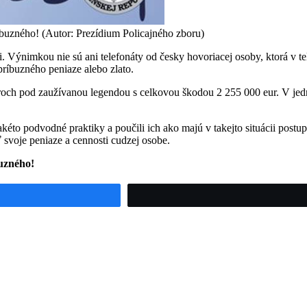
íbuzného! (Autor: Prezídium Policajného zboru)
i. Výnimkou nie sú ani telefonáty od česky hovoriacej osoby, ktorá v te
ríbuzného peniaze alebo zlato.
roch pod zaužívanou legendou s celkovou škodou 2 255 000 eur. V j
kéto podvodné praktiky a poučili ich ako majú v takejto situácii postup
 svoje peniaze a cennosti cudzej osobe.
buzného!