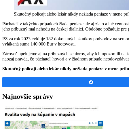
Skutočný policajt alebo lekár nikdy nežiada peniaze v mene pr
Páchateľ v takýchto prípadoch žiada peniaze ale aj zlato a iné cennost
jeho príbuzný mal nehodu na českej diaľnici. Obdobne požaduje pre p
PZ za rok 2023 eviduje 182 dokonaných skutkov podvodov na senio
vylákaná suma 140.000 Eur v hotovosti.
Zároveň apelujeme aj na príbuzných seniorov, aby ich upozornili na ta
naozaj pravda, čo páchateľ hovorí a v žiadnom prípade neodovzdávať
Skutočný policajt alebo lekár nikdy nežiada peniaze v mene prí
Share
Najnovšie správy