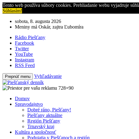
Tento web používa súbory cookies. Prehliadanie webu vyjadruje súhl
Súhlasím!
sobota, 8. augusta 2026
Meniny má Oskár, zajtra Ľubomíra
Rádio Piešťany
Facebook
Twitter
YouTube
Instagram
RSS Feed
Vyhľadávanie
Prepnúť menu
Domov
Spravodajstvo
Dobré ráno, Piešťany!
Piešťany aktuálne
Región Piešťany
Trnavský kraj
Kultúra a spoločnosť
Podujatia v Piešťanoch a región