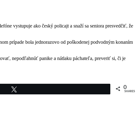
lefóne vystupuje ako český policajt a snaží sa seniora presvedčiť, že
ednom prípade bola jednorazovo od poškodenej podvodným konaním
ovať, nepodľahnúť panike a nátlaku páchateľa, preveriť si, či je
0
Tweet
SHARES