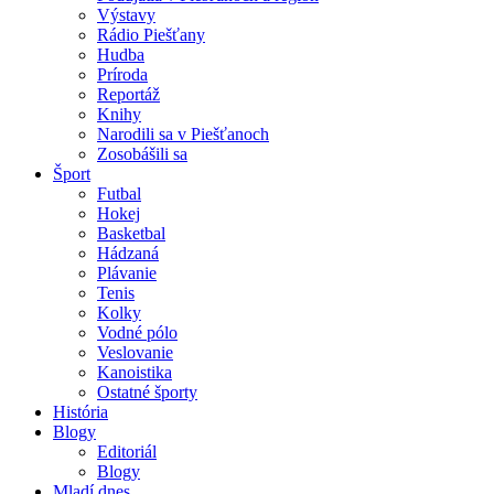
Výstavy
Rádio Piešťany
Hudba
Príroda
Reportáž
Knihy
Narodili sa v Piešťanoch
Zosobášili sa
Šport
Futbal
Hokej
Basketbal
Hádzaná
Plávanie
Tenis
Kolky
Vodné pólo
Veslovanie
Kanoistika
Ostatné športy
História
Blogy
Editoriál
Blogy
Mladí dnes