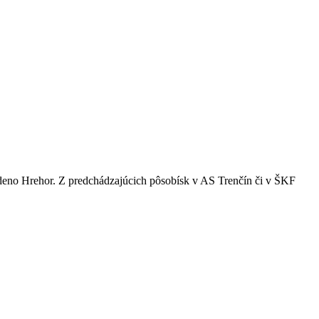
deno Hrehor. Z predchádzajúcich pôsobísk v AS Trenčín či v ŠKF