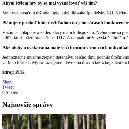
Akým štýlom hry by sa mal vyznačovať váš tím?
Som vyznávačom držania lopty, taký tiki-taka španielsky štýl. Niekto 
Plánujete posilniť káder vzhľadom na jeho súčasnú konkurencies
Vážim si chlapcov a káder, ktorý mám k dispozícii. Nebudeme sa pos
2007, ktorí môžu hrať ešte za U17. A naopak môže vyskočiť hráč ročn
Aké úlohy a očakávania máte voči hráčom v rámci ich individuá
Jednoznačne musíme zlepšiť defenzívu celého tímu počnúc útočníkmi, k
U19 čo hľadať. My sa rozvíjame hlavne na úrovni taktickej a teoreti
zdroj: PFK
Share
Tweet
0
Shares
Najnovšie správy