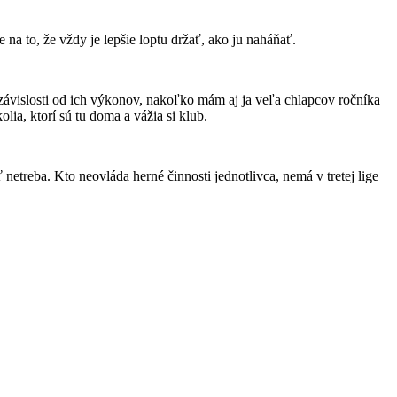
na to, že vždy je lepšie loptu držať, ako ju naháňať.
ávislosti od ich výkonov, nakoľko mám aj ja veľa chlapcov ročníka
ia, ktorí sú tu doma a vážia si klub.
etreba. Kto neovláda herné činnosti jednotlivca, nemá v tretej lige