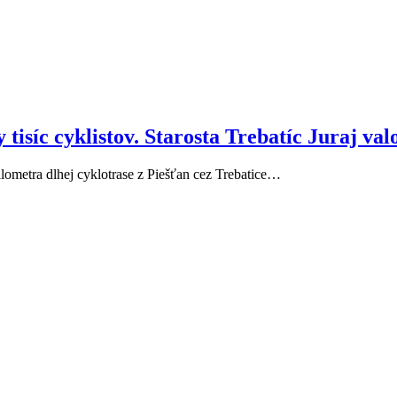
isíc cyklistov. Starosta Trebatíc Juraj valo 
kilometra dlhej cyklotrase z Piešťan cez Trebatice…