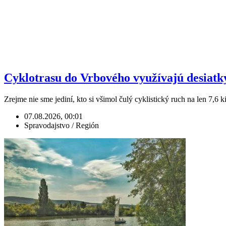
Cyklotrasu do Vrbového využívajú desiatky t
Zrejme nie sme jediní, kto si všimol čulý cyklistický ruch na len 7,6 
07.08.2026, 00:01
Spravodajstvo / Región