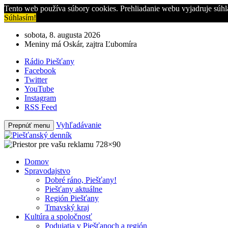
Tento web používa súbory cookies. Prehliadanie webu vyjadruje súhl
Súhlasím!
sobota, 8. augusta 2026
Meniny má Oskár, zajtra Ľubomíra
Rádio Piešťany
Facebook
Twitter
YouTube
Instagram
RSS Feed
Vyhľadávanie
Prepnúť menu
Domov
Spravodajstvo
Dobré ráno, Piešťany!
Piešťany aktuálne
Región Piešťany
Trnavský kraj
Kultúra a spoločnosť
Podujatia v Piešťanoch a región