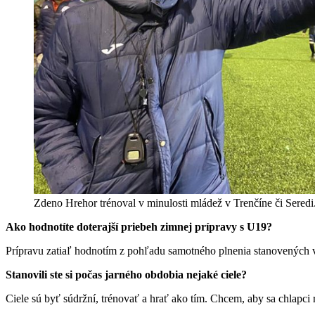
Zdeno Hrehor trénoval v minulosti mládež v Trenčíne či Sered
Ako hodnotíte doterajší priebeh zimnej prípravy s U19?
Prípravu zatiaľ hodnotím z pohľadu samotného plnenia stanovených ve
Stanovili ste si počas jarného obdobia nejaké ciele?
Ciele sú byť súdržní, trénovať a hrať ako tím. Chcem, aby sa chlapci 