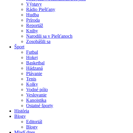
Výstavy
Rádio Piešťany
Hudba
Príroda
Reportáž
Knihy
Narodili sa v Piešťanoch
Zosobášili sa
Šport
Futbal
Hokej
Basketbal
Hádzaná
Plávanie
Tenis
Kolky
Vodné pólo
Veslovanie
Kanoistika
Ostatné športy
História
Blogy
Editoriál
Blogy
Mladí dnes