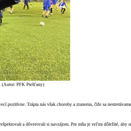
i. (Autor: PFK Piešťany)
cí pozitívne. Trápia nás však choroby a zranenia, čiže sa nestretávam
rešpektovali a dôverovali si navzájom. Pre mňa je veľmi dôležité, aby s