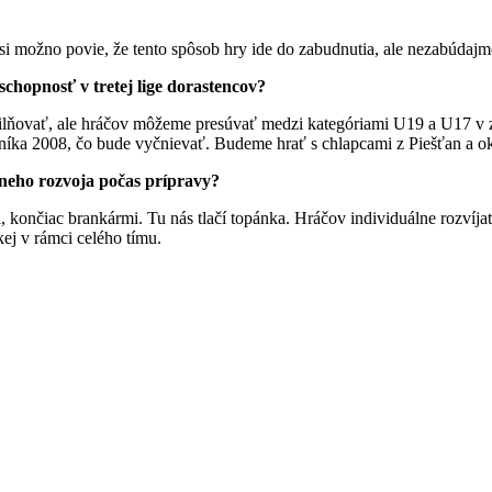
si možno povie, že tento spôsob hry ide do zabudnutia, ale nezabúdajme 
chopnosť v tretej lige dorastencov?
ilňovať, ale hráčov môžeme presúvať medzi kategóriami U19 a U17 v z
íka 2008, čo bude vyčnievať. Budeme hrať s chlapcami z Piešťan a okol
lneho rozvoja počas prípravy?
ončiac brankármi. Tu nás tlačí topánka. Hráčov individuálne rozvíjať n
ckej v rámci celého tímu.