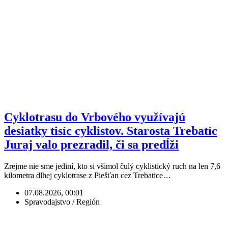
Cyklotrasu do Vrbového využívajú
desiatky tisíc cyklistov. Starosta Trebatíc
Juraj valo prezradil, či sa predĺži
Zrejme nie sme jediní, kto si všimol čulý cyklistický ruch na len 7,6
kilometra dlhej cyklotrase z Piešťan cez Trebatice…
07.08.2026, 00:01
Spravodajstvo / Región