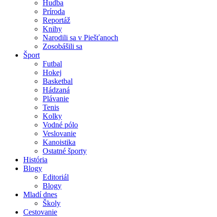
Hudba
Príroda
Reportáž
Knihy
Narodili sa v Piešťanoch
Zosobášili sa
Šport
Futbal
Hokej
Basketbal
Hádzaná
Plávanie
Tenis
Kolky
Vodné pólo
Veslovanie
Kanoistika
Ostatné športy
História
Blogy
Editoriál
Blogy
Mladí dnes
Školy
Cestovanie