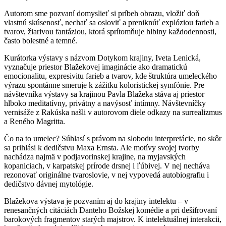
Autorom sme pozvaní domyslieť si príbeh obrazu, vložiť doň
vlastnú skúsenosť, nechať sa osloviť a preniknúť explóziou farieb a
tvarov, žiarivou fantáziou, ktorá sprítomňuje hlbiny každodennosti,
často bolestné a temné.
Kurátorka výstavy s názvom Dotykom krajiny, Iveta Lenická,
vyznačuje priestor Blažekovej imaginácie ako dramatickú
emocionalitu, expresivitu farieb a tvarov, kde štruktúra umeleckého
výrazu spontánne smeruje k zážitku koloristickej symfónie. Pre
návštevníka výstavy sa krajinou Pavla Blažeka stáva aj priestor
hlboko meditatívny, privátny a navýsosť intímny. Návštevníčky
vernisáže z Rakúska našli v autorovom diele odkazy na surrealizmus
a Reného Magritta.
Čo na to umelec? Súhlasí s právom na slobodu interpretácie, no skôr
sa prihlási k dedičstvu Maxa Ernsta. Ale motívy svojej tvorby
nachádza najmä v podjavorinskej krajine, na myjavských
kopaniciach, v karpatskej prírode drsnej i ľúbivej. V nej necháva
rezonovať originálne tvaroslovie, v nej vypovedá autobiografiu i
dedičstvo dávnej mytológie.
Blažekova výstava je pozvaním aj do krajiny intelektu – v
renesančných citáciách Danteho Božskej komédie a pri dešifrovaní
barokových fragmentov starých majstrov. K intelektuálnej interakcii,