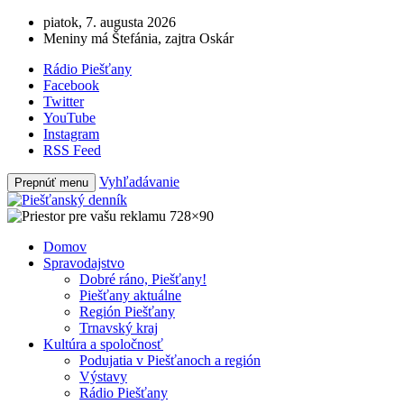
piatok, 7. augusta 2026
Meniny má Štefánia, zajtra Oskár
Rádio Piešťany
Facebook
Twitter
YouTube
Instagram
RSS Feed
Vyhľadávanie
Prepnúť menu
Domov
Spravodajstvo
Dobré ráno, Piešťany!
Piešťany aktuálne
Región Piešťany
Trnavský kraj
Kultúra a spoločnosť
Podujatia v Piešťanoch a región
Výstavy
Rádio Piešťany