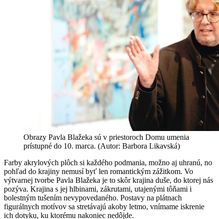
Obrazy Pavla Blažeka sú v priestoroch Domu umenia
prístupné do 10. marca. (Autor: Barbora Likavská)
Farby akrylových plôch si každého podmania, možno aj uhranú, no
pohľad do krajiny nemusí byť len romantickým zážitkom. Vo
výtvarnej tvorbe Pavla Blažeka je to skôr krajina duše, do ktorej nás
pozýva. Krajina s jej hlbinami, zákrutami, utajenými tôňami i
bolestným tušením nevypovedaného. Postavy na plátnach
figurálnych motívov sa stretávajú akoby letmo, vnímame iskrenie
ich dotyku, ku ktorému nakoniec nedôjde.