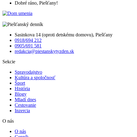
Dobré ráno, Piešťany!
Sasinkova 14 (oproti detskému domovu), Piešťany
0918/694 212
0905/691 581
redakcia@piestanskytyzden.sk
Sekcie
Spravodajstvo
Kultúra a spoločnosť
Šport
História
Blogy
Mladí dnes
Cestovanie
Inzercia
O nás
O nás
Cenník