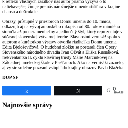
k reflexii vlastných zážitkov nás autor priamo vyzýva o to
naliehavejšie, čím je pre nás náročnejšie umenie stíšiť sa v krajine
chaosu a deštrukcie.
Obrazy, prístupné v priestoroch Domu umenia do 10. marca,
odkazujú aj na vývoj autorského rukopisu od 80. rokov minulého
storočia až po nezameniteľný a jedinečný štýl, ktorý reprezentuje v
súčasnej slovenskej výtvarnej tvorbe. Slávnostnú vernisáž spolu s
autorom a kurátorkou výstavy otvorila riaditeľka Domu umenia
Edita Bjeloševičová. O hudobnú zložku sa postarali člen Opery
Slovenského národného divadla Ivan Ožvát a Eliška Rusnáková,
frekventantka II. cyklu klavírnej triedy Márie Marcinkovej na
Základnej umeleckej škole v Piešťanoch. Ako na vernisáži zaznelo,
aj vy ste srdečne pozvaní vstúpiť do krajiny obrazov Pavla Blažeka.
DUP SF
0
Share
Tweet
SHARES
Najnovšie správy