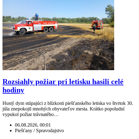
Rozsiahly požiar pri letisku hasili celé
hodiny
Hustý dym stúpajúci z blízkosti piešťanského letiska vo štvrtok 30.
júla znepokojil mnohých obyvateľov mesta. Krátko popoludní
vypukol požiar trávnatého…
06.08.2026, 00:01
Piešťany / Spravodajstvo