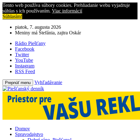
Tento web používa súbory cookies. Prehliadanie webu vyjadruje
súhlas s ich používaním.
Viac informácií
Súhlasím!
piatok, 7. augusta 2026
Meniny má Štefánia, zajtra Oskár
Rádio Piešťany
Facebook
Twitter
YouTube
Instagram
RSS Feed
Vyhľadávanie
Prepnúť menu
Domov
Spravodajstvo
Dobré ráno, Piešťany!