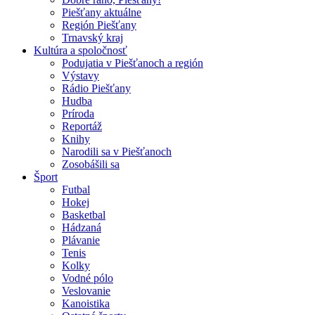
Piešťany aktuálne
Región Piešťany
Trnavský kraj
Kultúra a spoločnosť
Podujatia v Piešťanoch a región
Výstavy
Rádio Piešťany
Hudba
Príroda
Reportáž
Knihy
Narodili sa v Piešťanoch
Zosobášili sa
Šport
Futbal
Hokej
Basketbal
Hádzaná
Plávanie
Tenis
Kolky
Vodné pólo
Veslovanie
Kanoistika