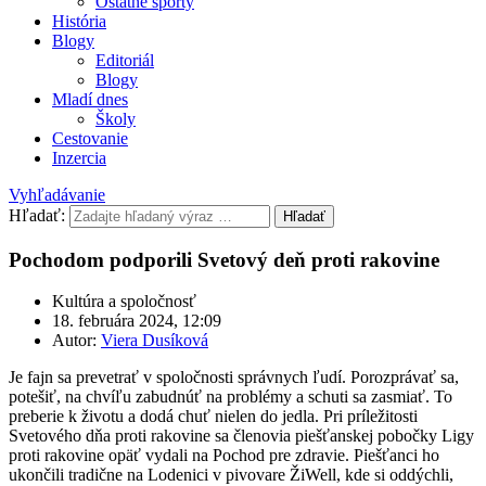
Ostatné športy
História
Blogy
Editoriál
Blogy
Mladí dnes
Školy
Cestovanie
Inzercia
Vyhľadávanie
Hľadať:
Hľadať
Pochodom podporili Svetový deň proti rakovine
Kultúra a spoločnosť
18. februára 2024, 12:09
Autor:
Viera Dusíková
Je fajn sa prevetrať v spoločnosti správnych ľudí. Porozprávať sa,
potešiť, na chvíľu zabudnúť na problémy a schuti sa zasmiať. To
preberie k životu a dodá chuť nielen do jedla. Pri príležitosti
Svetového dňa proti rakovine sa členovia piešťanskej pobočky Ligy
proti rakovine opäť vydali na Pochod pre zdravie. Piešťanci ho
ukončili tradične na Lodenici v pivovare ŽiWell, kde si oddýchli,