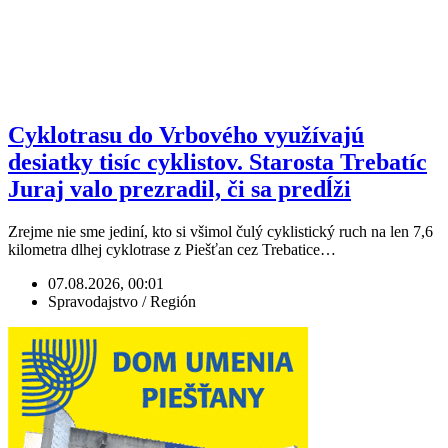
Cyklotrasu do Vrbového využívajú
desiatky tisíc cyklistov. Starosta Trebatíc
Juraj valo prezradil, či sa predĺži
Zrejme nie sme jediní, kto si všimol čulý cyklistický ruch na len 7,6
kilometra dlhej cyklotrase z Piešťan cez Trebatice…
07.08.2026, 00:01
Spravodajstvo / Región