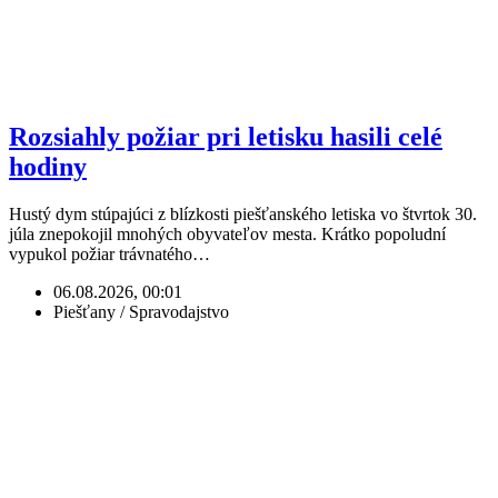
Rozsiahly požiar pri letisku hasili celé
hodiny
Hustý dym stúpajúci z blízkosti piešťanského letiska vo štvrtok 30.
júla znepokojil mnohých obyvateľov mesta. Krátko popoludní
vypukol požiar trávnatého…
06.08.2026, 00:01
Piešťany / Spravodajstvo