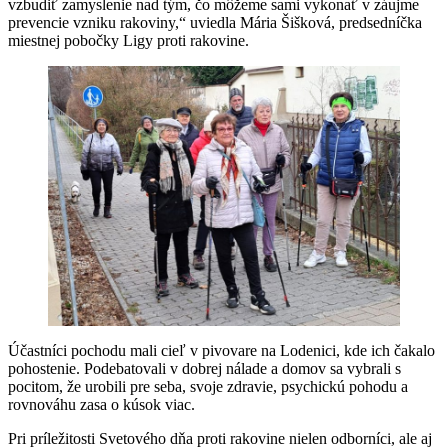
vzbudiť zamyslenie nad tým, čo môžeme sami vykonať v záujme
prevencie vzniku rakoviny,“ uviedla Mária Šišková, predsedníčka
miestnej pobočky Ligy proti rakovine.
Účastníci pochodu mali cieľ v pivovare na Lodenici, kde ich čakalo
pohostenie. Podebatovali v dobrej nálade a domov sa vybrali s
pocitom, že urobili pre seba, svoje zdravie, psychickú pohodu a
rovnováhu zasa o kúsok viac.
Pri príležitosti Svetového dňa proti rakovine nielen odborníci, ale aj