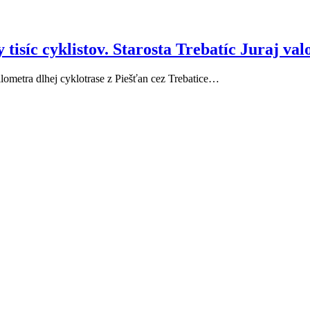
isíc cyklistov. Starosta Trebatíc Juraj valo 
kilometra dlhej cyklotrase z Piešťan cez Trebatice…