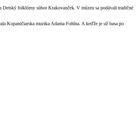
a Detský folklórny súbor Krakovanček. V múzeu sa podávali tradičné
hrala Kopaničiarska muzika Adama Foltína. A keďže je už basa po