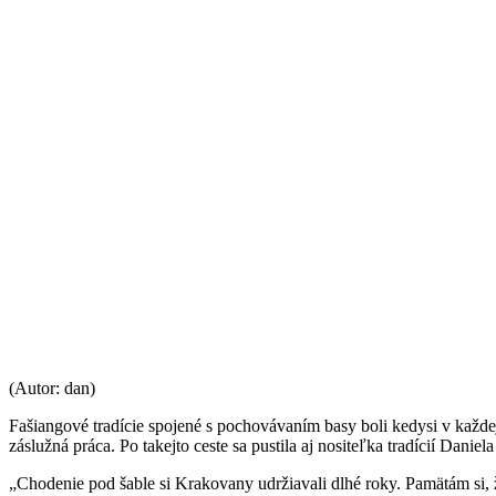
(Autor: dan)
Fašiangové tradície spojené s pochovávaním basy boli kedysi v každej 
záslužná práca. Po takejto ceste sa pustila aj nositeľka tradícií Dani
„Chodenie pod šable si Krakovany udržiavali dlhé roky. Pamätám si, ž