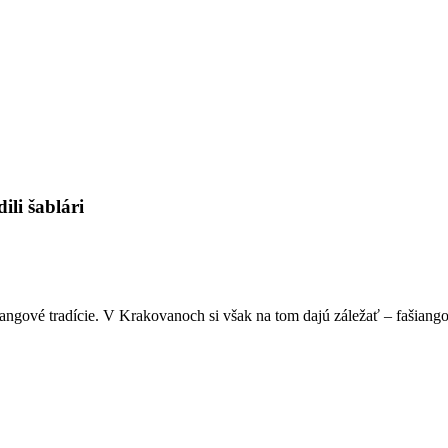
li šablári
angové tradície. V Krakovanoch si však na tom dajú záležať – fašiang