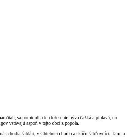
amätali, sa pominuli a ich kriesenie býva ťažká a piplavá, no
ngov vstávajú aspoň v tejto obci z popola.
nás chodia šablári, v Chtelnici chodia a skáču šabľovníci. Tam to