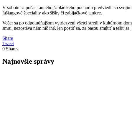
V sobotu sa počas ranného šablárskeho pochodu predviedli so svoji
fašiangové špeciality ako šišky či zabíjačkové taniere.
Večer sa po odpoludňajšom vytriezvení všetci stretli v kultúrnom do
smrti, nezostáva nám nič iné, len postiť sa, za basou smútiť a tešiť s
Share
Tweet
0
Shares
Najnovšie správy