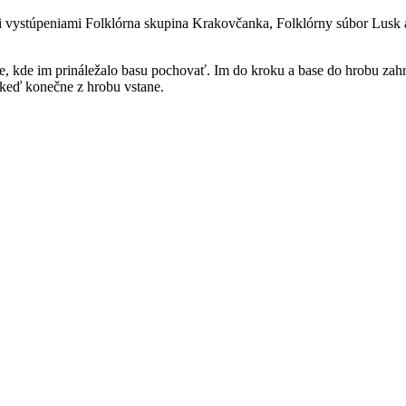
mi vystúpeniami Folklórna skupina Krakovčanka, Folklórny súbor Lusk 
me, kde im prináležalo basu pochovať. Im do kroku a base do hrobu za
a, keď konečne z hrobu vstane.