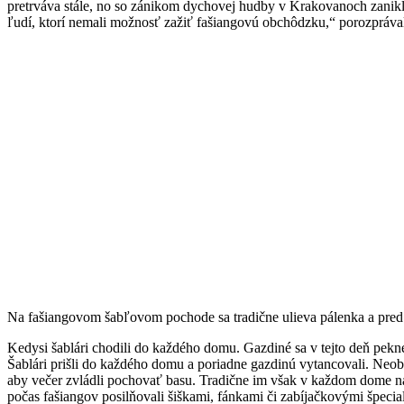
pretrváva stále, no so zánikom dychovej hudby v Krakovanoch zaniklo
ľudí, ktorí nemali možnosť zažiť fašiangovú obchôdzku,“ porozprával
Na fašiangovom šabľovom pochode sa tradične ulieva pálenka a pred p
Kedysi šablári chodili do každého domu. Gazdiné sa v tejto deň pekne o
Šablári prišli do každého domu a poriadne gazdinú vytancovali. Neob
aby večer zvládli pochovať basu. Tradične im však v každom dome nalial
počas fašiangov posilňovali šiškami, fánkami či zabíjačkovými špecial