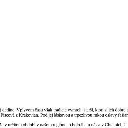
dedine. Vplyvom času však tradície vymreli, starší, ktorí si ich dobre p
ela Piscová z Krakovian. Pod jej láskavou a trpezlivou rukou oslavy fašia
e v určitom období v našom regióne to bolo iba u nás a v Chtelnici. U 