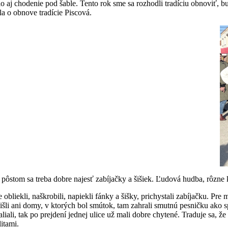
 aj chodenie pod šable. Tento rok sme sa rozhodli tradíciu obnoviť, b
a o obnove tradície Piscová.
ôstom sa treba dobre najesť zabíjačky a šišiek. Ľudová hudba, rôzne 
bliekli, naškrobili, napiekli fánky a šišky, prichystali zabíjačku. Pre
išli ani domy, v ktorých bol smútok, tam zahrali smutnú pesničku ako 
i, tak po prejdení jednej ulice už mali dobre chytené. Traduje sa, že p
itami.