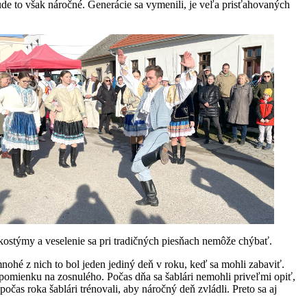
ude to však náročné. Generácie sa vymenili, je veľa prisťahovaných
kostýmy a veselenie sa pri tradičných piesňach nemôže chýbať.
 mnohé z nich to bol jeden jediný deň v roku, keď sa mohli zabaviť.
spomienku na zosnulého. Počas dňa sa šablári nemohli priveľmi opiť,
očas roka šablári trénovali, aby náročný deň zvládli. Preto sa aj