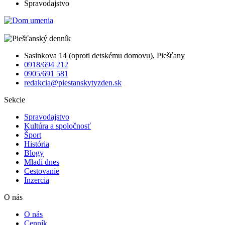
Spravodajstvo
Sasinkova 14 (oproti detskému domovu), Piešťany
0918/694 212
0905/691 581
redakcia@piestanskytyzden.sk
Sekcie
Spravodajstvo
Kultúra a spoločnosť
Šport
História
Blogy
Mladí dnes
Cestovanie
Inzercia
O nás
O nás
Cenník