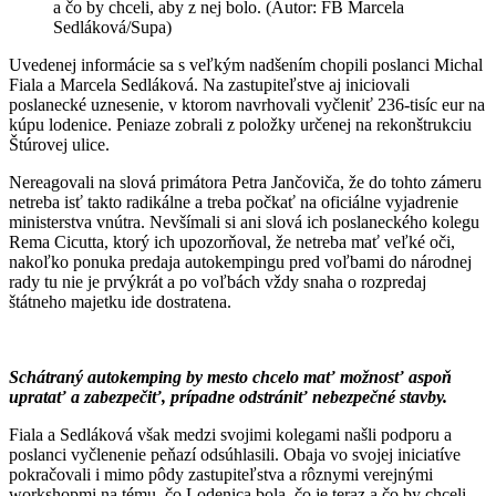
a čo by chceli, aby z nej bolo. (Autor: FB Marcela
Sedláková/Supa)
Uvedenej informácie sa s veľkým nadšením chopili poslanci Michal
Fiala a Marcela Sedláková. Na zastupiteľstve aj iniciovali
poslanecké uznesenie, v ktorom navrhovali vyčleniť 236-tisíc eur na
kúpu lodenice. Peniaze zobrali z položky určenej na rekonštrukciu
Štúrovej ulice.
Nereagovali na slová primátora Petra Jančoviča, že do tohto zámeru
netreba isť takto radikálne a treba počkať na oficiálne vyjadrenie
ministerstva vnútra. Nevšímali si ani slová ich poslaneckého kolegu
Rema Cicutta, ktorý ich upozorňoval, že netreba mať veľké oči,
nakoľko ponuka predaja autokempingu pred voľbami do národnej
rady tu nie je prvýkrát a po voľbách vždy snaha o rozpredaj
štátneho majetku ide dostratena.
Schátraný autokemping by mesto chcelo mať možnosť aspoň
upratať a zabezpečiť, prípadne odstrániť nebezpečné stavby.
Fiala a Sedláková však medzi svojimi kolegami našli podporu a
poslanci vyčlenenie peňazí odsúhlasili. Obaja vo svojej iniciatíve
pokračovali i mimo pôdy zastupiteľstva a rôznymi verejnými
workshopmi na tému, čo Lodenica bola, čo je teraz a čo by chceli,