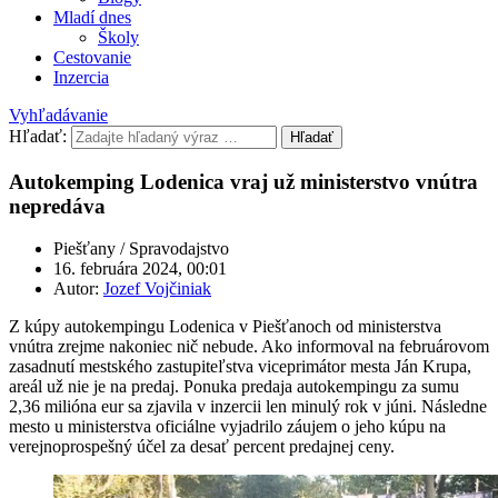
Mladí dnes
Školy
Cestovanie
Inzercia
Vyhľadávanie
Hľadať:
Hľadať
Autokemping Lodenica vraj už ministerstvo vnútra
nepredáva
Piešťany / Spravodajstvo
16. februára 2024, 00:01
Autor:
Jozef Vojčiniak
Z kúpy autokempingu Lodenica v Piešťanoch od ministerstva
vnútra zrejme nakoniec nič nebude. Ako informoval na februárovom
zasadnutí mestského zastupiteľstva viceprimátor mesta Ján Krupa,
areál už nie je na predaj. Ponuka predaja autokempingu za sumu
2,36 milióna eur sa zjavila v inzercii len minulý rok v júni. Následne
mesto u ministerstva oficiálne vyjadrilo záujem o jeho kúpu na
verejnoprospešný účel za desať percent predajnej ceny.