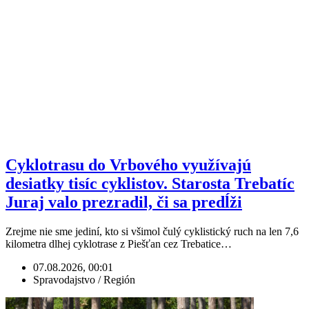
Cyklotrasu do Vrbového využívajú
desiatky tisíc cyklistov. Starosta Trebatíc
Juraj valo prezradil, či sa predĺži
Zrejme nie sme jediní, kto si všimol čulý cyklistický ruch na len 7,6
kilometra dlhej cyklotrase z Piešťan cez Trebatice…
07.08.2026, 00:01
Spravodajstvo / Región