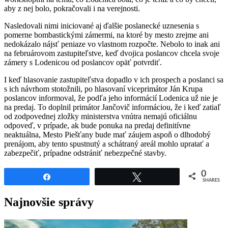
aby z nej bolo, pokračovali i na verejnosti.
Nasledovali nimi iniciované aj ďalšie poslanecké uznesenia s
pomerne bombastickými zámermi, na ktoré by mesto zrejme ani
nedokázalo nájsť peniaze vo vlastnom rozpočte. Nebolo to inak ani
na februárovom zastupiteľstve, keď dvojica poslancov chcela svoje
zámery s Lodenicou od poslancov opäť potvrdiť.
I keď hlasovanie zastupiteľstva dopadlo v ich prospech a poslanci sa
s ich návrhom stotožnili, po hlasovaní viceprimátor Ján Krupa
poslancov informoval, že podľa jeho informácií Lodenica už nie je
na predaj. To doplnil primátor Jančovič informáciou, že i keď zatiaľ
od zodpovednej zložky ministerstva vnútra nemajú oficiálnu
odpoveď, v prípade, ak bude ponuka na predaj definitívne
neaktuálna, Mesto Piešťany bude mať záujem aspoň o dlhodobý
prenájom, aby tento spustnutý a schátraný areál mohlo upratať a
zabezpečiť, prípadne odstrániť nebezpečné stavby.
0
Share
Tweet
SHARES
Najnovšie správy