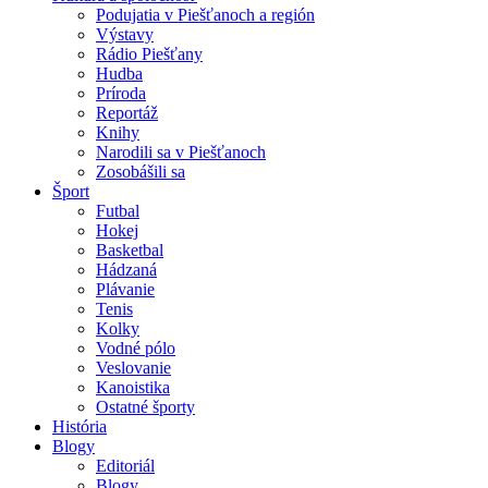
Podujatia v Piešťanoch a región
Výstavy
Rádio Piešťany
Hudba
Príroda
Reportáž
Knihy
Narodili sa v Piešťanoch
Zosobášili sa
Šport
Futbal
Hokej
Basketbal
Hádzaná
Plávanie
Tenis
Kolky
Vodné pólo
Veslovanie
Kanoistika
Ostatné športy
História
Blogy
Editoriál
Blogy