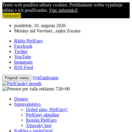
Tento web používa súbory cookies. Prehliadanie webu vyjadruje
súhlas s ich používaním.
Viac informácií
Súhlasím!
pondelok, 10. augusta 2026
Meniny má Vavrinec, zajtra Zuzana
Rádio Piešťany
Facebook
Twitter
YouTube
Instagram
RSS Feed
Vyhľadávanie
Prepnúť menu
Domov
Spravodajstvo
Dobré ráno, Piešťany!
Piešťany aktuálne
Región Piešťany
Trnavský kraj
Kultúra a spoločnosť