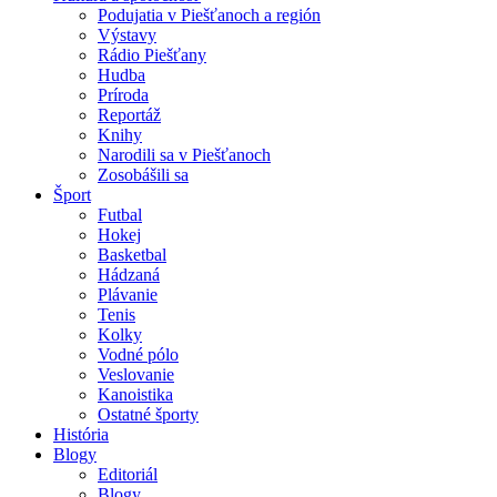
Podujatia v Piešťanoch a región
Výstavy
Rádio Piešťany
Hudba
Príroda
Reportáž
Knihy
Narodili sa v Piešťanoch
Zosobášili sa
Šport
Futbal
Hokej
Basketbal
Hádzaná
Plávanie
Tenis
Kolky
Vodné pólo
Veslovanie
Kanoistika
Ostatné športy
História
Blogy
Editoriál
Blogy