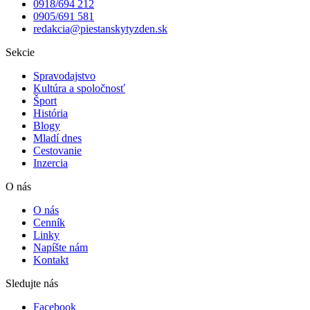
0918/694 212
0905/691 581
redakcia@piestanskytyzden.sk
Sekcie
Spravodajstvo
Kultúra a spoločnosť
Šport
História
Blogy
Mladí dnes
Cestovanie
Inzercia
O nás
O nás
Cenník
Linky
Napíšte nám
Kontakt
Sledujte nás
Facebook