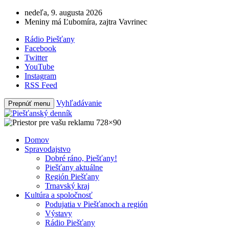
nedeľa, 9. augusta 2026
Meniny má Ľubomíra, zajtra Vavrinec
Rádio Piešťany
Facebook
Twitter
YouTube
Instagram
RSS Feed
Vyhľadávanie
Prepnúť menu
Domov
Spravodajstvo
Dobré ráno, Piešťany!
Piešťany aktuálne
Región Piešťany
Trnavský kraj
Kultúra a spoločnosť
Podujatia v Piešťanoch a región
Výstavy
Rádio Piešťany