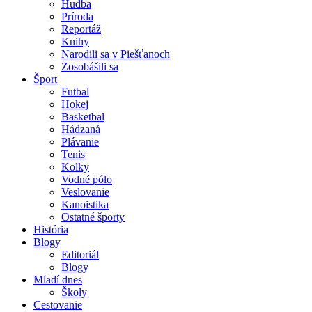
Hudba
Príroda
Reportáž
Knihy
Narodili sa v Piešťanoch
Zosobášili sa
Šport
Futbal
Hokej
Basketbal
Hádzaná
Plávanie
Tenis
Kolky
Vodné pólo
Veslovanie
Kanoistika
Ostatné športy
História
Blogy
Editoriál
Blogy
Mladí dnes
Školy
Cestovanie