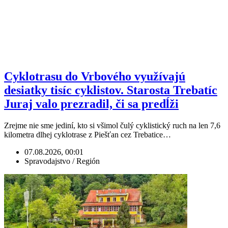
Cyklotrasu do Vrbového využívajú
desiatky tisíc cyklistov. Starosta Trebatíc
Juraj valo prezradil, či sa predĺži
Zrejme nie sme jediní, kto si všimol čulý cyklistický ruch na len 7,6
kilometra dlhej cyklotrase z Piešťan cez Trebatice…
07.08.2026, 00:01
Spravodajstvo / Región