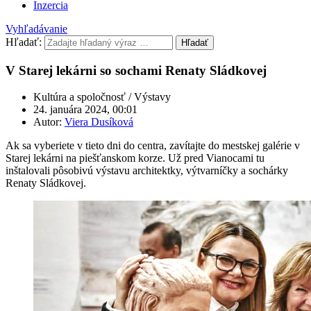
Inzercia
Vyhľadávanie
Hľadať:
Hľadať
V Starej lekárni so sochami Renaty Sládkovej
Kultúra a spoločnosť / Výstavy
24. januára 2024, 00:01
Autor:
Viera Dusíková
Ak sa vyberiete v tieto dni do centra, zavítajte do mestskej galérie v
Starej lekárni na piešťanskom korze. Už pred Vianocami tu
inštalovali pôsobivú výstavu architektky, výtvarníčky a sochárky
Renaty Sládkovej.