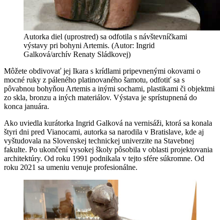
Autorka diel (uprostred) sa odfotila s návštevníčkami
výstavy pri bohyni Artemis. (Autor: Ingrid
Galková/archív Renaty Sládkovej)
Môžete obdivovať jej Ikara s krídlami pripevnenými okovami o
mocné ruky z páleného platinovaného šamotu, odfotiť sa s
pôvabnou bohyňou Artemis a inými sochami, plastikami či objektmi
zo skla, bronzu a iných materiálov. Výstava je sprístupnená do
konca januára.
Ako uviedla kurátorka Ingrid Galková na vernisáži, ktorá sa konala
štyri dni pred Vianocami, autorka sa narodila v Bratislave, kde aj
vyštudovala na Slovenskej technickej univerzite na Stavebnej
fakulte. Po ukončení vysokej školy pôsobila v oblasti projektovania
architektúry. Od roku 1991 podnikala v tejto sfére súkromne. Od
roku 2021 sa umeniu venuje profesionálne.