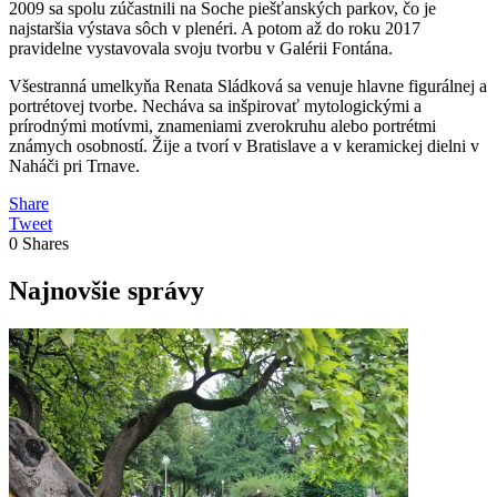
2009 sa spolu zúčastnili na Soche piešťanských parkov, čo je
najstaršia výstava sôch v plenéri. A potom až do roku 2017
pravidelne vystavovala svoju tvorbu v Galérii Fontána.
Všestranná umelkyňa Renata Sládková sa venuje hlavne figurálnej a
portrétovej tvorbe. Necháva sa inšpirovať mytologickými a
prírodnými motívmi, znameniami zverokruhu alebo portrétmi
známych osobností. Žije a tvorí v Bratislave a v keramickej dielni v
Naháči pri Trnave.
Share
Tweet
0
Shares
Najnovšie správy