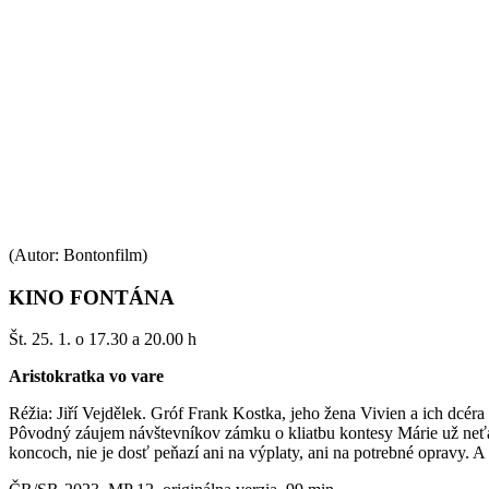
(Autor: Bontonfilm)
KINO FONTÁNA
Št. 25. 1. o 17.30 a 20.00 h
Aristokratka vo vare
Réžia: Jiří Vejdělek. Gróf Frank Kostka, jeho žena Vivien a ich dc
Pôvodný záujem návštevníkov zámku o kliatbu kontesy Márie už neťa
koncoch, nie je dosť peňazí ani na výplaty, ani na potrebné opravy. A