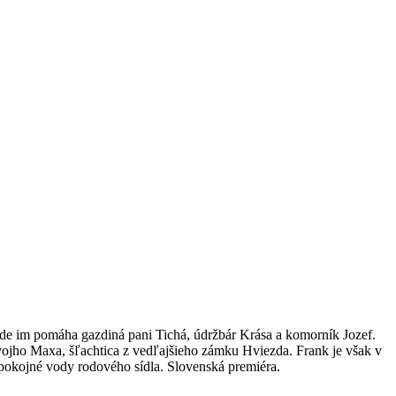
ode im pomáha gazdiná pani Tichá, údržbár Krása a komorník Jozef.
ojho Maxa, šľachtica z vedľajšieho zámku Hviezda. Frank je však v
i pokojné vody rodového sídla. Slovenská premiéra.