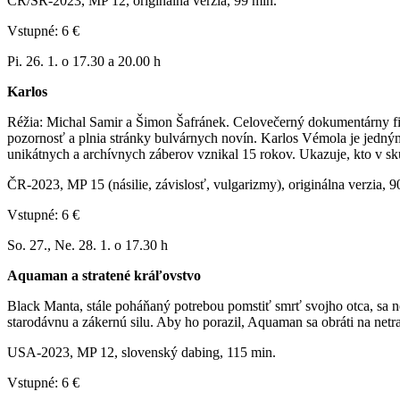
ČR/SR-2023, MP 12, originálna verzia, 99 min.
Vstupné: 6 €
Pi. 26. 1. o 17.30 a 20.00 h
Karlos
Réžia: Michal Samir a Šimon Šafránek. Celovečerný dokumentárny f
pozornosť a plnia stránky bulvárnych novín. Karlos Vémola je jedný
unikátnych a archívnych záberov vznikal 15 rokov. Ukazuje, kto v sku
ČR-2023, MP 15 (násilie, závislosť, vulgarizmy), originálna verzia, 9
Vstupné: 6 €
So. 27., Ne. 28. 1. o 17.30 h
Aquaman a stratené kráľovstvo
Black Manta, stále poháňaný potrebou pomstiť smrť svojho otca, sa 
starodávnu a zákernú silu. Aby ho porazil, Aquaman sa obráti na net
USA-2023, MP 12, slovenský dabing, 115 min.
Vstupné: 6 €