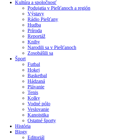
Kultúra a spoločnosť
Podujatia v Piešťanoch a región
Výstavy
Rádio Piešťany
Hudba
Príroda
Reportáž
Knihy
Narodili sa v Piešťanoch
Zosobášili sa
Šport
Futbal
Hokej
Basketbal
Hádzaná
Plávanie
Tenis
Kolky
Vodné pólo
Veslovanie
Kanoistika
Ostatné športy
História
Blogy
Editoriál