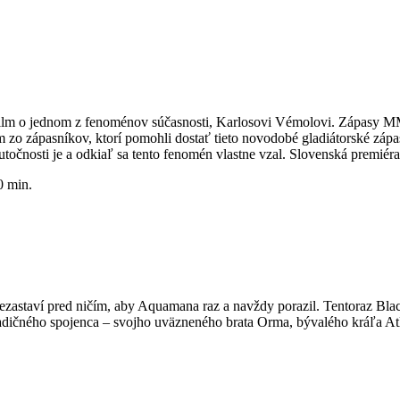
ilm o jednom z fenoménov súčasnosti, Karlosovi Vémolovi. Zápasy MM
m zo zápasníkov, ktorí pomohli dostať tieto novodobé gladiátorské zá
točnosti je a odkiaľ sa tento fenomén vlastne vzal. Slovenská premiéra
0 min.
nezastaví pred ničím, aby Aquamana raz a navždy porazil. Tentoraz Bla
radičného spojenca – svojho uväzneného brata Orma, bývalého kráľa Atl