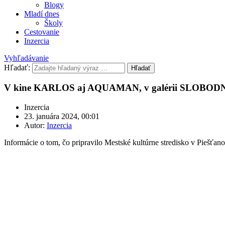
Blogy
Mladí dnes
Školy
Cestovanie
Inzercia
Vyhľadávanie
Hľadať:
Hľadať
V kine KARLOS aj AQUAMAN, v galérii SLOBOD
Inzercia
23. januára 2024, 00:01
Autor:
Inzercia
Informácie o tom, čo pripravilo Mestské kultúrne stredisko v Piešťan