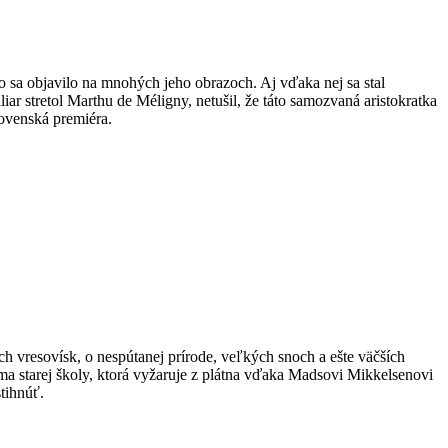
o sa objavilo na mnohých jeho obrazoch. Aj vďaka nej sa stal
r stretol Marthu de Méligny, netušil, že táto samozvaná aristokratka
lovenská premiéra.
h vresovísk, o nespútanej prírode, veľkých snoch a ešte väčších
zma starej školy, ktorá vyžaruje z plátna vďaka Madsovi Mikkelsenovi
tihnúť.