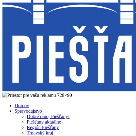
Domov
Spravodajstvo
Dobré ráno, Piešťany!
Piešťany aktuálne
Región Piešťany
Trnavský kraj