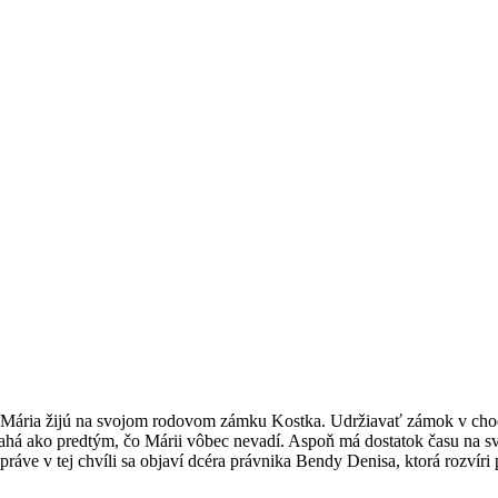
éra Mária žijú na svojom rodovom zámku Kostka. Udržiavať zámok v ch
há ako predtým, čo Márii vôbec nevadí. Aspoň má dostatok času na sv
 práve v tej chvíli sa objaví dcéra právnika Bendy Denisa, ktorá rozvír