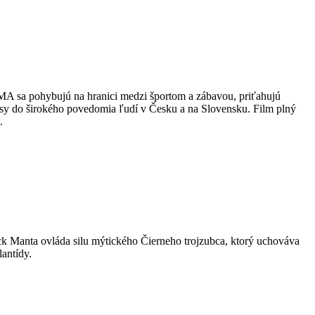
A sa pohybujú na hranici medzi športom a zábavou, priťahujú
pasy do širokého povedomia ľudí v Česku a na Slovensku. Film plný
.
ck Manta ovláda silu mýtického Čierneho trojzubca, ktorý uchováva
antídy.