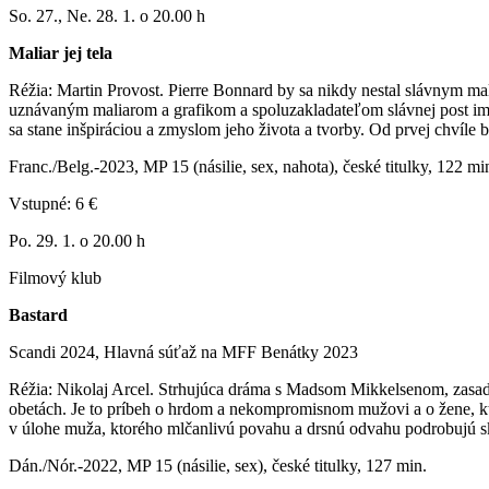
So. 27., Ne. 28. 1. o 20.00 h
Maliar jej tela
Réžia: Martin Provost. Pierre Bonnard by sa nikdy nestal slávnym mal
uznávaným maliarom a grafikom a spoluzakladateľom slávnej post impr
sa stane inšpiráciou a zmyslom jeho života a tvorby. Od prvej chvíle b
Franc./Belg.-2023, MP 15 (násilie, sex, nahota), české titulky, 122 mi
Vstupné: 6 €
Po. 29. 1. o 20.00 h
Filmový klub
Bastard
Scandi 2024, Hlavná súťaž na MFF Benátky 2023
Réžia: Nikolaj Arcel. Strhujúca dráma s Madsom Mikkelsenom, zasaden
obetách. Je to príbeh o hrdom a nekompromisnom mužovi a o žene, ktor
v úlohe muža, ktorého mlčanlivú povahu a drsnú odvahu podrobujú sk
Dán./Nór.-2022, MP 15 (násilie, sex), české titulky, 127 min.