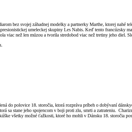
iarom bez svojej záhadnej modelky a partnerky Marthe, ktorej nahé tel
esionistickej umeleckej skupiny Les Nabis. Keď tento francúzsky malia
ola viac než len múzou a tvorila stredobod viac než tretiny jeho diel. S
n.
á do polovice 18. storočia, ktorá rozpráva príbeh o dobývaní dánskyc
á sa stane jeho spojencom v boji proti zlu, smrti a zatrateniu. Chari
úške všetky možné ťažkosti, ktoré ho mohli v Dánsku 18. storočia pos