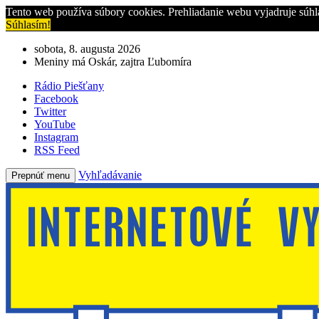
Tento web používa súbory cookies. Prehliadanie webu vyjadruje súhl
Súhlasím!
sobota, 8. augusta 2026
Meniny má Oskár, zajtra Ľubomíra
Rádio Piešťany
Facebook
Twitter
YouTube
Instagram
RSS Feed
Vyhľadávanie
Prepnúť menu