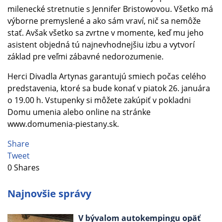
milenecké stretnutie s Jennifer Bristowovou. Všetko má
výborne premyslené a ako sám vraví, nič sa nemôže
stať. Avšak všetko sa zvrtne v momente, keď mu jeho
asistent objedná tú najnevhodnejšiu izbu a vytvorí
základ pre veľmi zábavné nedorozumenie.
Herci Divadla Artynas garantujú smiech počas celého
predstavenia, ktoré sa bude konať v piatok 26. januára
o 19.00 h. Vstupenky si môžete zakúpiť v pokladni
Domu umenia alebo online na stránke
www.domumenia-piestany.sk.
Share
Tweet
0
Shares
Najnovšie správy
V bývalom autokempingu opäť