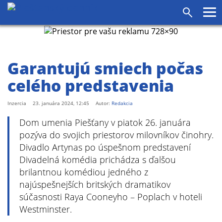
agram
SS
Pr
Vyhľadáv
me
Garantujú smiech počas
celého predstavenia
Inzercia
23. januára 2024, 12:45
Autor:
Redakcia
Dom umenia Piešťany v piatok 26. januára
pozýva do svojich priestorov milovníkov činohry.
Divadlo Artynas po úspešnom predstavení
Divadelná komédia prichádza s ďalšou
brilantnou komédiou jedného z
najúspešnejších britských dramatikov
súčasnosti Raya Cooneyho – Poplach v hoteli
Westminster.