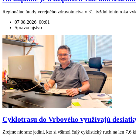
Regionálne úrady verejného zdravotníctva v 31. týždni tohto roka v
07.08.2026, 00:01
Spravodajstvo
Cyklotrasu do Vrbového využívajú desiatky t
Zrejme nie sme jediní, kto si všimol čulý cyklistický ruch na len 7,6 