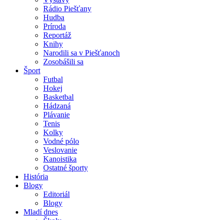
Rádio Piešťany
Hudba
Príroda
Reportáž
Knihy
Narodili sa v Piešťanoch
Zosobášili sa
Šport
Futbal
Hokej
Basketbal
Hádzaná
Plávanie
Tenis
Kolky
Vodné pólo
Veslovanie
Kanoistika
Ostatné športy
História
Blogy
Editoriál
Blogy
Mladí dnes