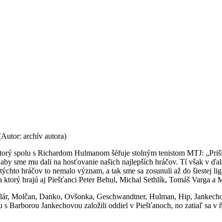
Autor: archív autora)
a, ktorý spolu s Richardom Hulmanom šéfuje stolným tenistom MTJ: „Pri
, aby sme mu dali na hosťovanie našich najlepších hráčov. Tí však v ďa
týchto hráčov to nemalo význam, a tak sme sa zosunuli až do šiestej ligy 
rý hrajú aj Piešťanci Peter Behul, Michal Sethlík, Tomáš Varga a Mi
Stolár, Molčan, Danko, Ovšonka, Geschwandtner, Hulman, Hip, Jankechov
u s Barborou Jankechovou založili oddiel v Piešťanoch, no zatiaľ sa v 