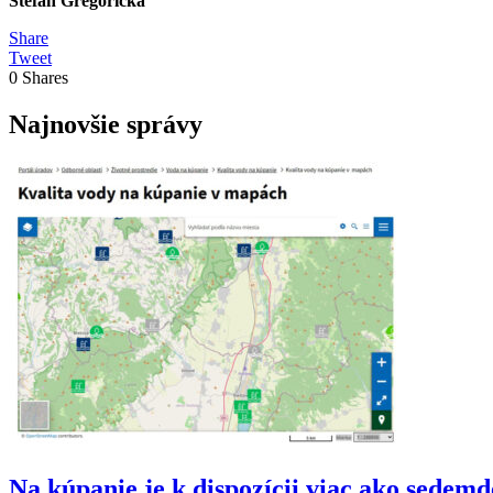
Štefan Gregorička
Share
Tweet
0
Shares
Najnovšie správy
Na kúpanie je k dispozícii viac ako sedem