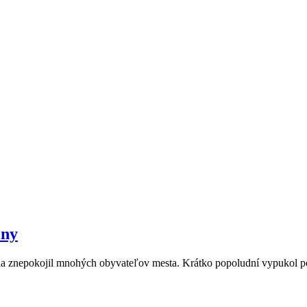
iny
 júla znepokojil mnohých obyvateľov mesta. Krátko popoludní vypukol 