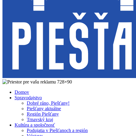
Domov
Spravodajstvo
Dobré ráno, Piešťany!
Piešťany aktuálne
Región Piešťany
Trnavský kraj
Kultúra a spoločnosť
Podujatia v Piešťanoch a región
Výstavy