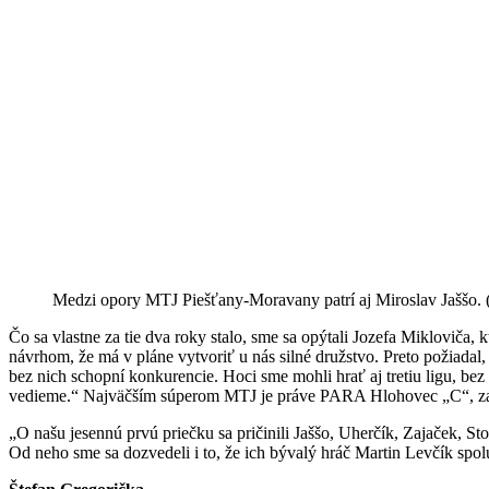
Medzi opory MTJ Piešťany-Moravany patrí aj Miroslav Jaššo. (
Čo sa vlastne za tie dva roky stalo, sme sa opýtali Jozefa Miklovič
návrhom, že má v pláne vytvoriť u nás silné družstvo. Preto požiadal
bez nich schopní konkurencie. Hoci sme mohli hrať aj tretiu ligu, bez 
vedieme.“ Najväčším súperom MTJ je práve PARA Hlohovec „C“, za kto
„O našu jesennú prvú priečku sa pričinili Jaššo, Uherčík, Zajaček, 
Od neho sme sa dozvedeli i to, že ich bývalý hráč Martin Levčík spol