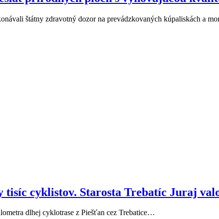
ykonávali štátny zdravotný dozor na prevádzkovaných kúpaliskách a mo
isíc cyklistov. Starosta Trebatíc Juraj valo 
kilometra dlhej cyklotrase z Piešťan cez Trebatice…