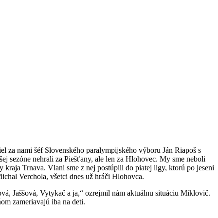
šiel za nami šéf Slovenského paralympijského výboru Ján Riapoš s
lšej sezóne nehrali za Piešťany, ale len za Hlohovec. My sme neboli
kraja Trnava. Vlani sme z nej postúpili do piatej ligy, ktorú po jeseni
chal Verchola, všetci dnes už hráči Hlohovca.
á, Jaššová, Vytykač a ja,“ ozrejmil nám aktuálnu situáciu Miklovič.
ňom zameriavajú iba na deti.