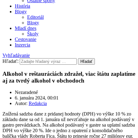
Ostatné športy
História
Blogy
Editoriál
Blogy
Mladí dnes
Školy
Cestovanie
Inzercia
Vyhľadávanie
Hľadať:
Hľadať
Alkohol v reštauráciách zdražel, viac štátu zaplatíme
aj za tvrdý alkohol v obchodoch
Nezaradené
6. januára 2024, 00:01
Autor:
Redakcia
Znížená sadzba dane z pridanej hodnoty (DPH) vo výške 10 % zo
základu dane sa od 1. januára už nevzťahuje na alkohol podávaný v
gastro prevádzkach. Na alkohol podávaný v gastre sa uplatní sadzba
DPH vo výške 20 %. Ide o jedno z opatrení z konsolidačného
balíčka vlády Roberta Fica. Štátu to prinesie ročne 27 miliónov eur.