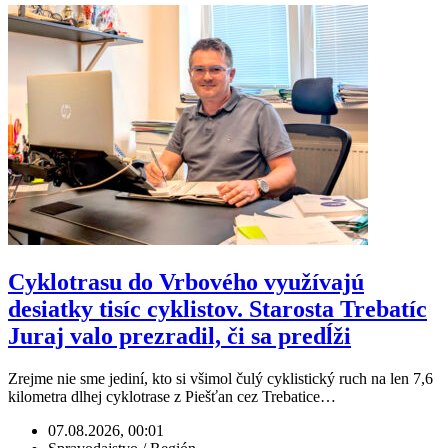
Cyklotrasu do Vrbového využívajú
desiatky tisíc cyklistov. Starosta Trebatíc
Juraj valo prezradil, či sa predĺži
Zrejme nie sme jediní, kto si všimol čulý cyklistický ruch na len 7,6
kilometra dlhej cyklotrase z Piešťan cez Trebatice…
07.08.2026, 00:01