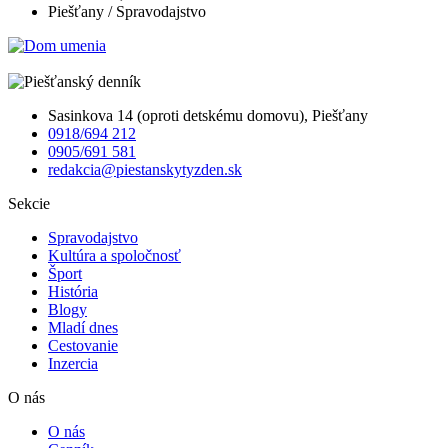
Piešťany / Spravodajstvo
Sasinkova 14 (oproti detskému domovu), Piešťany
0918/694 212
0905/691 581
redakcia@piestanskytyzden.sk
Sekcie
Spravodajstvo
Kultúra a spoločnosť
Šport
História
Blogy
Mladí dnes
Cestovanie
Inzercia
O nás
O nás