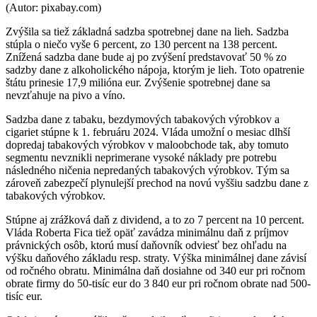
(Autor: pixabay.com)
Zvýšila sa tiež základná sadzba spotrebnej dane na lieh. Sadzba
stúpla o niečo vyše 6 percent, zo 130 percent na 138 percent.
Znížená sadzba dane bude aj po zvýšení predstavovať 50 % zo
sadzby dane z alkoholického nápoja, ktorým je lieh. Toto opatrenie
štátu prinesie 17,9 milióna eur. Zvýšenie spotrebnej dane sa
nevzťahuje na pivo a víno.
Sadzba dane z tabaku, bezdymových tabakových výrobkov a
cigariet stúpne k 1. februáru 2024. Vláda umožní o mesiac dlhší
dopredaj tabakových výrobkov v maloobchode tak, aby tomuto
segmentu nevznikli neprimerane vysoké náklady pre potrebu
následného ničenia nepredaných tabakových výrobkov. Tým sa
zároveň zabezpečí plynulejší prechod na novú vyššiu sadzbu dane z
tabakových výrobkov.
Stúpne aj zrážková daň z dividend, a to zo 7 percent na 10 percent.
Vláda Roberta Fica tiež opäť zavádza minimálnu daň z príjmov
právnických osôb, ktorú musí daňovník odviesť bez ohľadu na
výšku daňového základu resp. straty. Výška minimálnej dane závisí
od ročného obratu. Minimálna daň dosiahne od 340 eur pri ročnom
obrate firmy do 50-tisíc eur do 3 840 eur pri ročnom obrate nad 500-
tisíc eur.