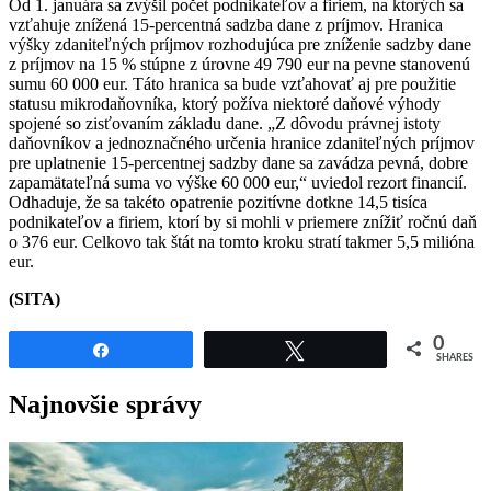
Od 1. januára sa zvýšil počet podnikateľov a firiem, na ktorých sa
vzťahuje znížená 15-percentná sadzba dane z príjmov. Hranica
výšky zdaniteľných príjmov rozhodujúca pre zníženie sadzby dane
z príjmov na 15 % stúpne z úrovne 49 790 eur na pevne stanovenú
sumu 60 000 eur. Táto hranica sa bude vzťahovať aj pre použitie
statusu mikrodaňovníka, ktorý požíva niektoré daňové výhody
spojené so zisťovaním základu dane. „Z dôvodu právnej istoty
daňovníkov a jednoznačného určenia hranice zdaniteľných príjmov
pre uplatnenie 15-percentnej sadzby dane sa zavádza pevná, dobre
zapamätateľná suma vo výške 60 000 eur,“ uviedol rezort financií.
Odhaduje, že sa takéto opatrenie pozitívne dotkne 14,5 tisíca
podnikateľov a firiem, ktorí by si mohli v priemere znížiť ročnú daň
o 376 eur. Celkovo tak štát na tomto kroku stratí takmer 5,5 milióna
eur.
(SITA)
0
Share
Tweet
SHARES
Najnovšie správy