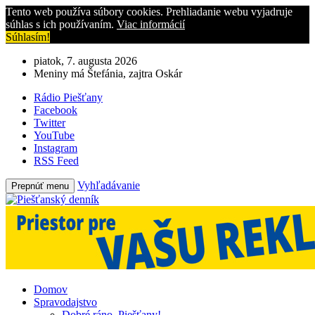
Tento web používa súbory cookies. Prehliadanie webu vyjadruje
súhlas s ich používaním.
Viac informácií
Súhlasím!
piatok, 7. augusta 2026
Meniny má Štefánia, zajtra Oskár
Rádio Piešťany
Facebook
Twitter
YouTube
Instagram
RSS Feed
Vyhľadávanie
Prepnúť menu
Domov
Spravodajstvo
Dobré ráno, Piešťany!