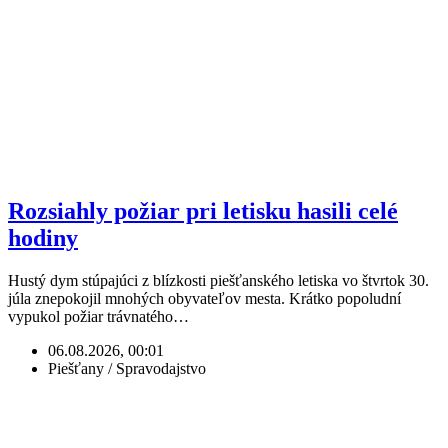
Rozsiahly požiar pri letisku hasili celé
hodiny
Hustý dym stúpajúci z blízkosti piešťanského letiska vo štvrtok 30.
júla znepokojil mnohých obyvateľov mesta. Krátko popoludní
vypukol požiar trávnatého…
06.08.2026, 00:01
Piešťany / Spravodajstvo