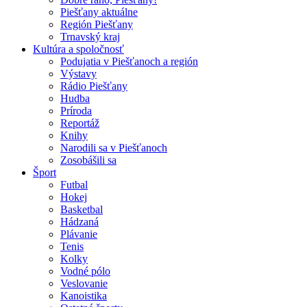
Piešťany aktuálne
Región Piešťany
Trnavský kraj
Kultúra a spoločnosť
Podujatia v Piešťanoch a región
Výstavy
Rádio Piešťany
Hudba
Príroda
Reportáž
Knihy
Narodili sa v Piešťanoch
Zosobášili sa
Šport
Futbal
Hokej
Basketbal
Hádzaná
Plávanie
Tenis
Kolky
Vodné pólo
Veslovanie
Kanoistika