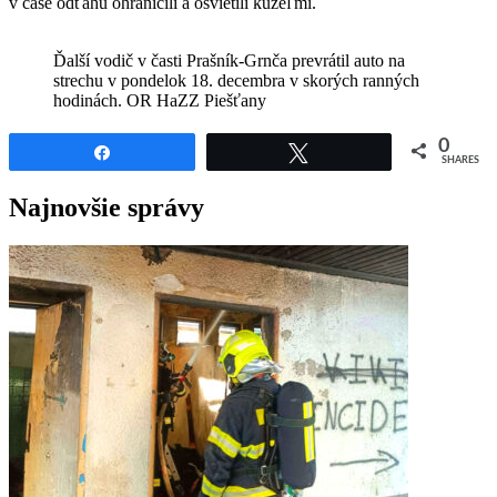
v čase odťahu ohraničili a osvietili kužeľmi.
Ďalší vodič v časti Prašník-Grnča prevrátil auto na
strechu v pondelok 18. decembra v skorých ranných
hodinách. OR HaZZ Piešťany
0
Share
Tweet
SHARES
Najnovšie správy