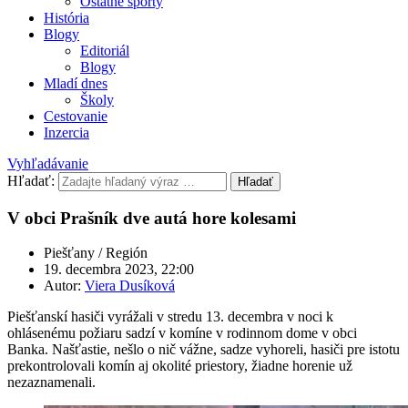
Ostatné športy
História
Blogy
Editoriál
Blogy
Mladí dnes
Školy
Cestovanie
Inzercia
Vyhľadávanie
Hľadať:
Hľadať
V obci Prašník dve autá hore kolesami
Piešťany / Región
19. decembra 2023, 22:00
Autor:
Viera Dusíková
Piešťanskí hasiči vyrážali v stredu 13. decembra v noci k
ohlásenému požiaru sadzí v komíne v rodinnom dome v obci
Banka. Našťastie, nešlo o nič vážne, sadze vyhoreli, hasiči pre istotu
prekontrolovali komín aj okolité priestory, žiadne horenie už
nezaznamenali.