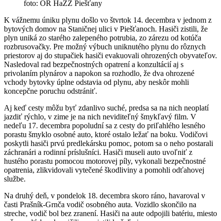
foto: OR HaZZ Piešťany
K vážnemu úniku plynu došlo vo štvrtok 14. decembra v jednom z
bytových domov na Staničnej ulici v Piešťanoch. Hasiči zistili, že
plyn uniká zo starého zalepeného potrubia, zo zárezu od kotúča
rozbrusovačky. Pre možný výbuch uniknutého plynu do rôznych
priestorov aj do stupačiek hasiči evakuovali ohrozených obyvateľov.
Nasledoval rad bezpečnostných opatrení a konzultácií aj s
privolaním plynárov a napokon sa rozhodlo, že dva ohrozené
vchody bytovky úplne odstavia od plynu, aby neskôr mohli
koncepčne poruchu odstrániť.
Aj keď cesty môžu byť zdanlivo suché, predsa sa na nich neoplatí
jazdiť rýchlo, v zime je na nich neviditeľný šmykľavý film. V
nedeľu 17. decembra popoludní sa z cesty do priľahlého lesného
porastu šmyklo osobné auto, ktoré ostalo ležať na boku. Vodičovi
poskytli hasiči prvú predlekársku pomoc, potom sa o neho postarali
záchranári a rodinní príslušníci. Hasiči museli auto uvoľniť z
hustého porastu pomocou motorovej píly, vykonali bezpečnostné
opatrenia, zlikvidovali vytečené škodliviny a pomohli odťahovej
službe.
Na druhý deň, v pondelok 18. decembra skoro ráno, havaroval v
časti Prašník-Grnča vodič osobného auta. Vozidlo skončilo na
streche, vodič bol bez zranení. Hasiči na aute odpojili batériu, miesto