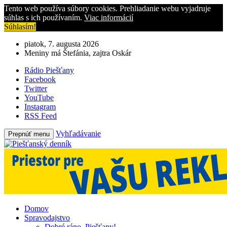
Tento web používa súbory cookies. Prehliadanie webu vyjadruje
súhlas s ich používaním.
Viac informácií
Súhlasím!
piatok, 7. augusta 2026
Meniny má Štefánia, zajtra Oskár
Rádio Piešťany
Facebook
Twitter
YouTube
Instagram
RSS Feed
Vyhľadávanie
Prepnúť menu
Domov
Spravodajstvo
Dobré ráno, Piešťany!