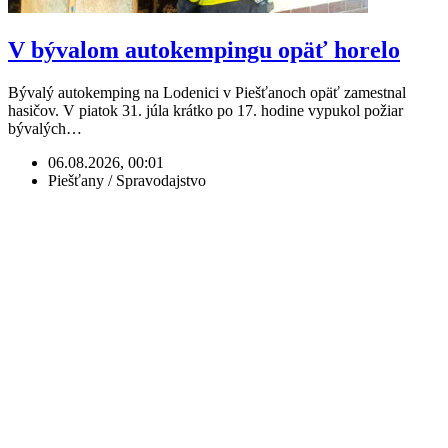
V bývalom autokempingu opäť horelo
Bývalý autokemping na Lodenici v Piešťanoch opäť zamestnal
hasičov. V piatok 31. júla krátko po 17. hodine vypukol požiar
bývalých…
06.08.2026, 00:01
Piešťany / Spravodajstvo