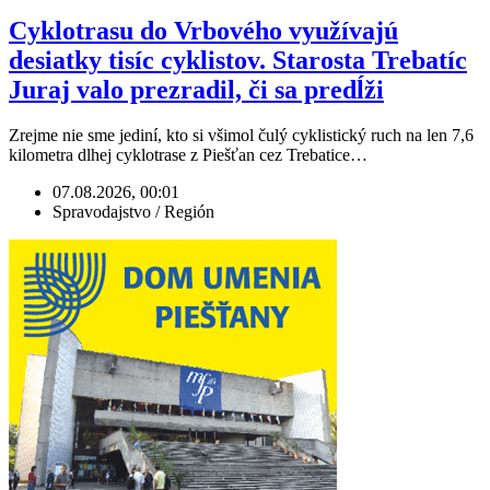
Cyklotrasu do Vrbového využívajú
desiatky tisíc cyklistov. Starosta Trebatíc
Juraj valo prezradil, či sa predĺži
Zrejme nie sme jediní, kto si všimol čulý cyklistický ruch na len 7,6
kilometra dlhej cyklotrase z Piešťan cez Trebatice…
07.08.2026, 00:01
Spravodajstvo / Región