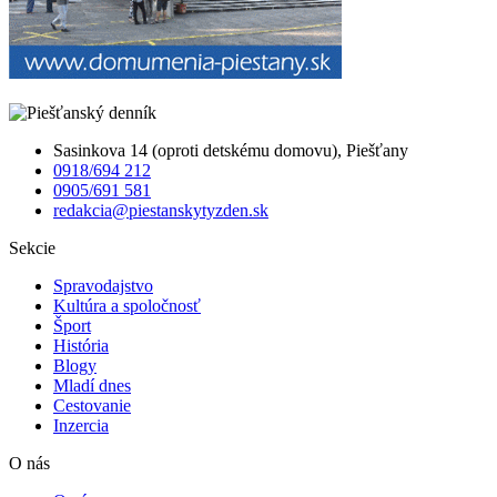
Sasinkova 14 (oproti detskému domovu), Piešťany
0918/694 212
0905/691 581
redakcia@piestanskytyzden.sk
Sekcie
Spravodajstvo
Kultúra a spoločnosť
Šport
História
Blogy
Mladí dnes
Cestovanie
Inzercia
O nás