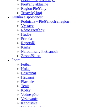
Piešťany aktuálne
Región Piešťany
Trnavský kraj
Kultúra a spoločnosť
Podujatia v Piešťanoch a región
Výstavy
Rádio Piešťany
Hudba
Príroda
Reportáž
Knihy
Narodili sa v Piešťanoch
Zosobášili sa
Šport
Futbal
Hokej
Basketbal
Hádzaná
Plávanie
Tenis
Kolky
Vodné pólo
Veslovanie
Kanoistika