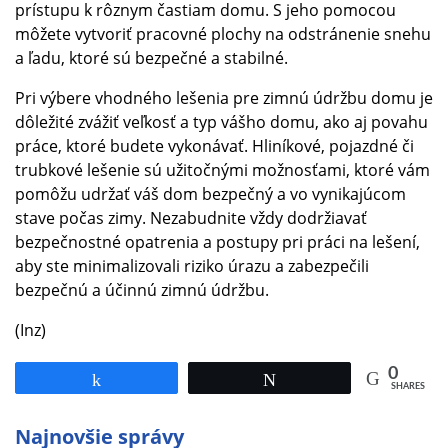
prístupu k rôznym častiam domu. S jeho pomocou
môžete vytvoriť pracovné plochy na odstránenie snehu
a ľadu, ktoré sú bezpečné a stabilné.
Pri výbere vhodného lešenia pre zimnú údržbu domu je
dôležité zvážiť veľkosť a typ vášho domu, ako aj povahu
práce, ktoré budete vykonávať. Hliníkové, pojazdné či
trubkové lešenie sú užitočnými možnosťami, ktoré vám
pomôžu udržať váš dom bezpečný a vo vynikajúcom
stave počas zimy. Nezabudnite vždy dodržiavať
bezpečnostné opatrenia a postupy pri práci na lešení,
aby ste minimalizovali riziko úrazu a zabezpečili
bezpečnú a účinnú zimnú údržbu.
(Inz)
0
Share
Tweet
SHARES
Najnovšie správy