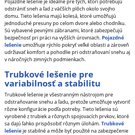
Pojazdné lešenie je ideálne pre tých, ktorí potrebujú
odstrániť sneh a ľad z väčších plôch okolo svojho
domu. Tieto lešenia majú kolesá, ktoré umožňujú
jednoduché presuny po celom dvore alebo chodníku.
Sú vybavené pevnými zábranami, ktoré zabezpečujú
bezpečnosť pri práci na vyšších úrovniach.
Pojazdné
lešenie
umožňuje rýchlo pokryť veľké oblasti a zároveň
udržiavať komfort a pohodlie pri odstraňovaní snehu aj
v náročných zimných podmienkach.
Trubkové lešenie pre
variabilnosť a stabilitu
Trubkové lešenie je všestranným nástrojom pre
odstraňovanie snehu a ľadu, pretože umožňuje vytvoriť
rôzne konfigurácie podľa potreby. Tieto lešenia sú
vyrobené z trubiek a rôznych spojovacích prvkov, ktoré
sa dajú ľahko prispôsobiť rôznym úlohám.
Trubkové
lešenie
je stabilné a môže byť použité na zabezpečenie