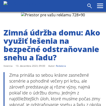
agram
SS
Pr
Vyhľadáv
me
Zimná údržba domu: Ako
využiť lešenia na
bezpečné odstraňovanie
snehu a ľadu?
Inzercia
13. decembra 2023, 09:00
Autor:
Redakcia
Zima prináša so sebou krásne zasnežené
scenérie a pohodlné večery pri krbu, ale
zároveň predstavuje aj rôzne výzvy, najmä
pokiaľ ide o údržbu domu. Jedným z
najdôležitejších úloh, ktoré musíme počas zimy
vykonať, je odstraňovanie snehu a ľadu z okolia