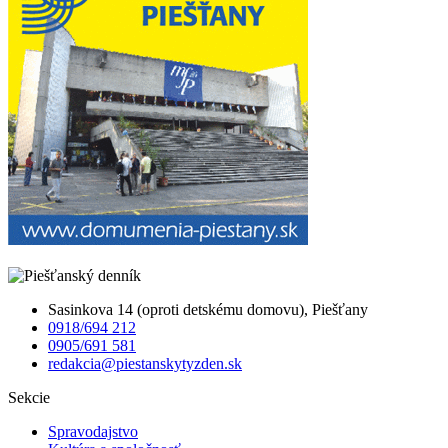
Sasinkova 14 (oproti detskému domovu), Piešťany
0918/694 212
0905/691 581
redakcia@piestanskytyzden.sk
Sekcie
Spravodajstvo