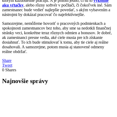
ktorým každodenne pracujú. A je pritom jedno, či sú to
výkonné
aku vŕtačky
, alebo rôzny softvér v počítači, či čokoľvek iné. Sám
zamestnanec bude vedieť najlepšie povedať, s akým vybavením a
nástrojmi by dokázal pracovať čo najefektívnejšie.
Samozrejme, nemôžeme hovoriť o pracovných podmienkach a
spokojnosti zamestnancov bez toho, aby sme sa nedotkli finančnej
stránky veci, konkrétne teraz rôznych odmien a bonusov. Je dobré,
ak zamestnanci presne vedia, aké ciele musia pre ich získanie
dosiahnuť. To ich bude stimulovať k tomu, aby tie ciele aj reálne
dosahovali. A samozrejme, potom musia aj stanovené odmeny
reálne obdržať.
Share
Tweet
0
Shares
Najnovšie správy