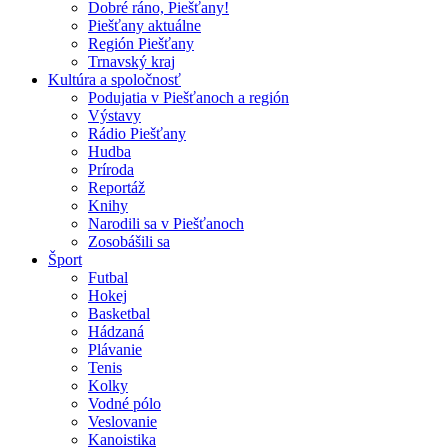
Dobré ráno, Piešťany!
Piešťany aktuálne
Región Piešťany
Trnavský kraj
Kultúra a spoločnosť
Podujatia v Piešťanoch a región
Výstavy
Rádio Piešťany
Hudba
Príroda
Reportáž
Knihy
Narodili sa v Piešťanoch
Zosobášili sa
Šport
Futbal
Hokej
Basketbal
Hádzaná
Plávanie
Tenis
Kolky
Vodné pólo
Veslovanie
Kanoistika