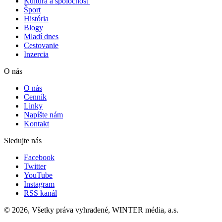
Kultúra a spoločnosť
Šport
História
Blogy
Mladí dnes
Cestovanie
Inzercia
O nás
O nás
Cenník
Linky
Napíšte nám
Kontakt
Sledujte nás
Facebook
Twitter
YouTube
Instagram
RSS kanál
© 2026, Všetky práva vyhradené, WINTER média, a.s.