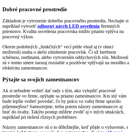
Dobré pracovné prostredie
Základom je vytvorenie dobrého pracovného prostredia. Nechajte si
napríklad vytvoriť
odborný návrh LED osvetlenia
firemných
priestorov. Kvalita osvetlenia pracoviska totižto priamo vplýva na
pracovný výkon.
Okrem podobných „funkčných“ vecí príde vhod aj (v rámci
možností) snaha o akési zútulnenie pracovísk. Či už farebnou
schémou, rastlinami, alebo vytvorením oddychových zón. Možností
sú v tomto smere naozaj rozsiahle a pozitívne vplývajú na morálku a
efektivitu zamestnancov.
Pýtajte sa svojich zamestnancov
Ak si nebudete vedieť dať rady s tým, ako vylepšiť pracovné
prostredie vo firme, opýtajte sa priamo zamestnancov. Kto iný vám
bude lepšie vedieť povedať, čo by prácu vo vašej firme spravilo
príjemnejšou? Samozrejme, treba potom názory zamestnancov aj
brať do úvahy. Takýto postup môžete zvoliť aj v iných situáciách,
napríklad pri riešení rôznych problémov.
Názory zamestnancov sú o to dôležitejšie, keď pôjde o vybavenie, s