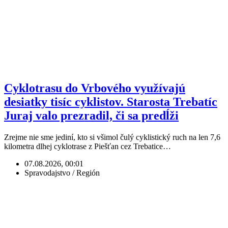
Cyklotrasu do Vrbového využívajú
desiatky tisíc cyklistov. Starosta Trebatíc
Juraj valo prezradil, či sa predĺži
Zrejme nie sme jediní, kto si všimol čulý cyklistický ruch na len 7,6
kilometra dlhej cyklotrase z Piešťan cez Trebatice…
07.08.2026, 00:01
Spravodajstvo / Región