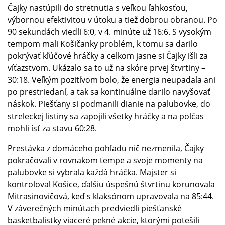
Čajky nastúpili do stretnutia s veľkou ľahkosťou,
výbornou efektivitou v útoku a tiež dobrou obranou. Po
90 sekundách viedli 6:0, v 4. minúte už 16:6. S vysokým
tempom mali Košičanky problém, k tomu sa darilo
pokrývať kľúčové hráčky a celkom jasne si Čajky išli za
víťazstvom. Ukázalo sa to už na skóre prvej štvrtiny –
30:18. Veľkým pozitívom bolo, že energia neupadala ani
po prestriedaní, a tak sa kontinuálne darilo navyšovať
náskok. Piešťany si podmanili dianie na palubovke, do
streleckej listiny sa zapojili všetky hráčky a na polčas
mohli ísť za stavu 60:28.
Prestávka z domáceho pohľadu nič nezmenila, Čajky
pokračovali v rovnakom tempe a svoje momenty na
palubovke si vybrala každá hráčka. Majster si
kontroloval Košice, ďalšiu úspešnú štvrtinu korunovala
Mitrasinovičová, keď s klaksónom upravovala na 85:44.
V záverečných minútach predviedli piešťanské
basketbalistky viaceré pekné akcie, ktorými potešili