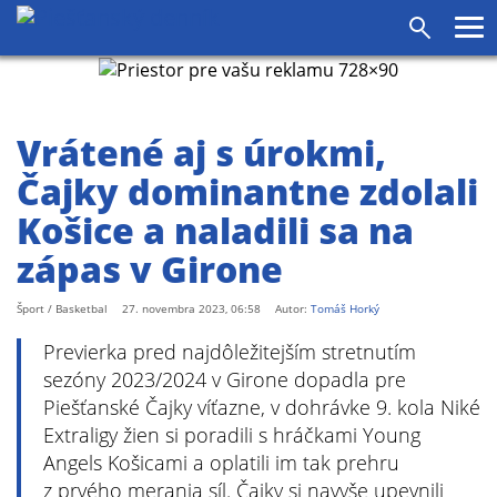
agram
SS
Pr
Vyhľadáv
me
Vrátené aj s úrokmi,
Čajky dominantne zdolali
Košice a naladili sa na
zápas v Girone
Šport / Basketbal
27. novembra 2023, 06:58
Autor:
Tomáš Horký
Previerka pred najdôležitejším stretnutím
sezóny 2023/2024 v Girone dopadla pre
Piešťanské Čajky víťazne, v dohrávke 9. kola Niké
Extraligy žien si poradili s hráčkami Young
Angels Košicami a oplatili im tak prehru
z prvého merania síl. Čajky si navyše upevnili