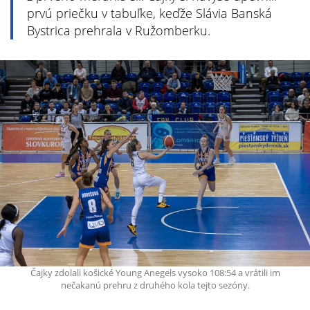
prvú priečku v tabuľke, keďže Slávia Banská
Bystrica prehrala v Ružomberku.
Čajky zdolali košické Young Anegels vysoko 108:54 a vrátili im
nečakanú prehru z druhého kola tejto sezóny.