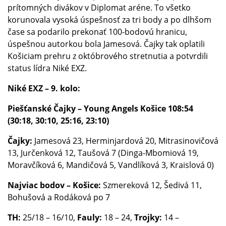
prítomných divákov v Diplomat aréne. To všetko
korunovala vysoká úspešnosť za tri body a po dlhšom
čase sa podarilo prekonať 100-bodovú hranicu,
úspešnou autorkou bola Jamesová. Čajky tak oplatili
Košiciam prehru z októbrového stretnutia a potvrdili
status lídra Niké EXZ.
Niké EXZ – 9. kolo:
Piešťanské Čajky – Young Angels Košice 108:54
(30:18, 30:10, 25:16, 23:10)
Čajky:
Jamesová 23, Herminjardová 20, Mitrasinovičová
13, Jurčenková 12, Taušová 7 (Dinga-Mbomiová 19,
Moravčíková 6, Mandičová 5, Vandlíková 3, Kraislová 0)
Najviac bodov – Košice:
Szmereková 12, Šedivá 11,
Bohušová a Rodáková po 7
TH:
25/18 – 16/10,
Fauly:
18 – 24,
Trojky:
14 –