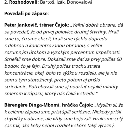
2,
Rozhodovali:
Bartoš, Izák, Donovalová
Povedali po zápase:
Peter Jankovič, tréner Čajok:
„Veľmi dobrá obrana, dá
sa povedať, že od prvej polovice druhej štvrtiny. Hrali
sme to, čo sme chceli, hrali sme rýchlo dopredu
s dobrou a koncentrovanou obranou, s veľmi
rozumným útokom a vysokým percentom úspešnosti.
Strieľali sme dobre. Dokázali sme dať za prvý polčas 60
bodov, čo je fajn. Druhý polčas trochu strata
koncentrácie, okej, bolo to výškou rozdielu, ale ja nie
som s tým stotožnený, preto potom aj prišlo
striedanie. Potrebovali sme aj podržať nejaké minúty
smerom k zápasu, ktorý nás čaká v stredu.“
Bérengére Dinga-Mbomi, hráčka Čajok:
„Myslím si, že
k celému zápasu sme pristúpili seriózne. Niekedy prišli
chybičky v obrane, ale vždy sme bojovali. Hrali sme celý
čas tak, ako keby nebol rozdiel v skóre taký výrazný.