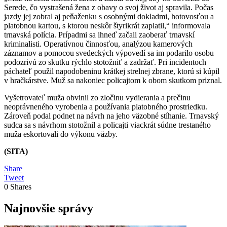
Serede, čo vystrašená žena z obavy o svoj život aj spravila. Počas
jazdy jej zobral aj peňaženku s osobnými dokladmi, hotovosťou a
platobnou kartou, s ktorou neskôr štyrikrát zaplatil,“ informovala
trnavská polícia. Prípadmi sa ihneď začali zaoberať trnavskí
kriminalisti. Operatívnou činnosťou, analýzou kamerových
záznamov a pomocou svedeckých výpovedí sa im podarilo osobu
podozrivú zo skutku rýchlo stotožniť a zadržať. Pri incidentoch
páchateľ použil napodobeninu krátkej strelnej zbrane, ktorú si kúpil
v hračkárstve. Muž sa nakoniec policajtom k obom skutkom priznal.
Vyšetrovateľ muža obvinil zo zločinu vydierania a prečinu
neoprávneného vyrobenia a používania platobného prostriedku.
Zároveň podal podnet na návrh na jeho väzobné stíhanie. Trnavský
sudca sa s návrhom stotožnil a policajti viackrát súdne trestaného
muža eskortovali do výkonu väzby.
(SITA)
Share
Tweet
0
Shares
Najnovšie správy