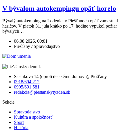
V bývalom autokempingu opäť horelo
Bývalý autokemping na Lodenici v Piešťanoch opäť zamestnal
hasičov. V piatok 31. júla krátko po 17. hodine vypukol požiar
bývalých…
06.08.2026, 00:01
Piešťany / Spravodajstvo
Sasinkova 14 (oproti detskému domovu), Piešťany
0918/694 212
0905/691 581
redakcia@piestanskytyzden.sk
Sekcie
Spravodajstvo
Kultúra a spoločnosť
Šport
História