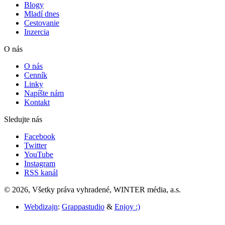
Blogy
Mladí dnes
Cestovanie
Inzercia
O nás
O nás
Cenník
Linky
Napíšte nám
Kontakt
Sledujte nás
Facebook
Twitter
YouTube
Instagram
RSS kanál
© 2026, Všetky práva vyhradené, WINTER média, a.s.
Webdizajn
:
Grappastudio
&
Enjoy :)