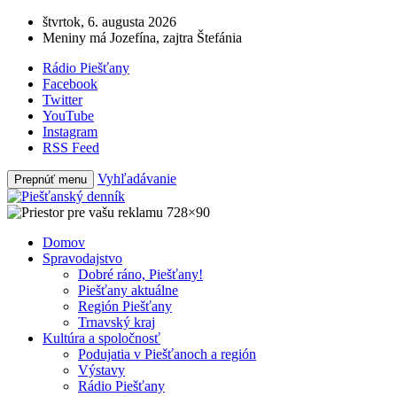
štvrtok, 6. augusta 2026
Meniny má Jozefína, zajtra Štefánia
Rádio Piešťany
Facebook
Twitter
YouTube
Instagram
RSS Feed
Vyhľadávanie
Prepnúť menu
Domov
Spravodajstvo
Dobré ráno, Piešťany!
Piešťany aktuálne
Región Piešťany
Trnavský kraj
Kultúra a spoločnosť
Podujatia v Piešťanoch a región
Výstavy
Rádio Piešťany