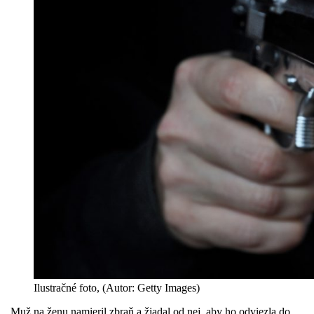
Ilustračné foto, (Autor: Getty Images)
„Muž na ženu namieril zbraň a žiadal od nej, aby ho odviezla do