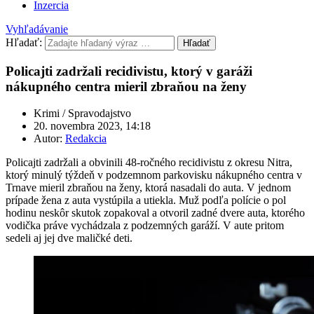
Inzercia
Vyhľadávanie
Hľadať:
Hľadať
Policajti zadržali recidivistu, ktorý v garáži
nákupného centra mieril zbraňou na ženy
Krimi / Spravodajstvo
20. novembra 2023, 14:18
Autor:
Redakcia
Policajti zadržali a obvinili 48-ročného recidivistu z okresu Nitra,
ktorý minulý týždeň v podzemnom parkovisku nákupného centra v
Trnave mieril zbraňou na ženy, ktorá nasadali do auta. V jednom
prípade žena z auta vystúpila a utiekla. Muž podľa polície o pol
hodinu neskôr skutok zopakoval a otvoril zadné dvere auta, ktorého
vodička práve vychádzala z podzemných garáží. V aute pritom
sedeli aj jej dve maličké deti.