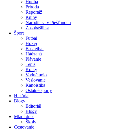
Hudba
Príroda
Reportáž
Knihy
Narodili sa v Piešťanoch
Zosobášili sa
Šport
Futbal
Hokej
Basketbal
Hádzaná
Plávanie
Tenis
Kolky
Vodné pólo
Veslovanie
Kanoistika
Ostatné športy
História
Blogy
Editoriál
Blogy
Mladí dnes
Školy
Cestovanie