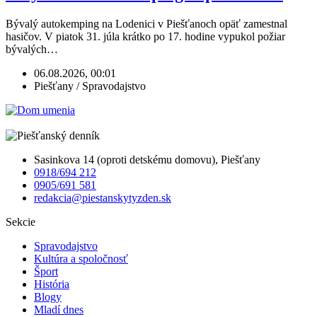
Bývalý autokemping na Lodenici v Piešťanoch opäť zamestnal
hasičov. V piatok 31. júla krátko po 17. hodine vypukol požiar
bývalých…
06.08.2026, 00:01
Piešťany / Spravodajstvo
Sasinkova 14 (oproti detskému domovu), Piešťany
0918/694 212
0905/691 581
redakcia@piestanskytyzden.sk
Sekcie
Spravodajstvo
Kultúra a spoločnosť
Šport
História
Blogy
Mladí dnes