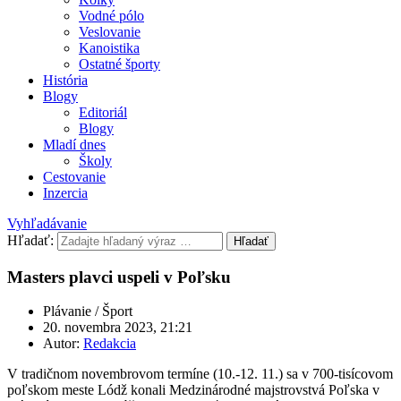
Vodné pólo
Veslovanie
Kanoistika
Ostatné športy
História
Blogy
Editoriál
Blogy
Mladí dnes
Školy
Cestovanie
Inzercia
Vyhľadávanie
Hľadať:
Hľadať
Masters plavci uspeli v Poľsku
Plávanie / Šport
20. novembra 2023, 21:21
Autor:
Redakcia
V tradičnom novembrovom termíne (10.-12. 11.) sa v 700-tisícovom
poľskom meste Lódž konali Medzinárodné majstrovstvá Poľska v