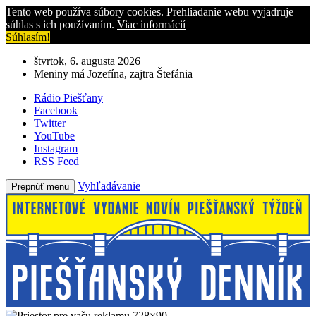
Tento web používa súbory cookies. Prehliadanie webu vyjadruje
súhlas s ich používaním.
Viac informácií
Súhlasím!
štvrtok, 6. augusta 2026
Meniny má Jozefína, zajtra Štefánia
Rádio Piešťany
Facebook
Twitter
YouTube
Instagram
RSS Feed
Vyhľadávanie
Prepnúť menu