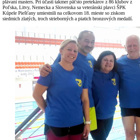
plávaní masters. Pri účasti takmer päťsto pretekárov z 86 klubov z
Poľska, Litvy, Nemecka a Slovenska sa veteránski plavci ŠPK
Kúpele Piešťany umiestnili na celkovom 18. mieste so ziskom
siedmich zlatých, troch strieborných a piatich bronzových medailí.