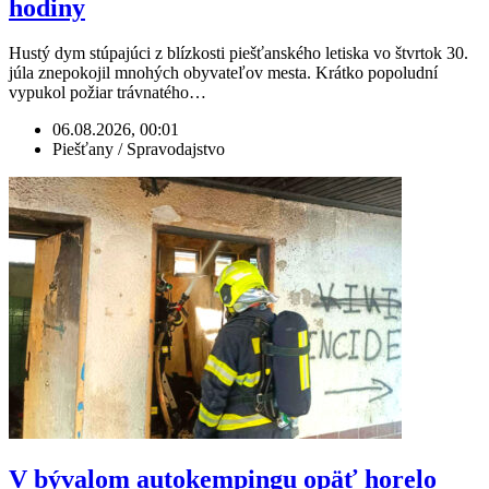
hodiny
Hustý dym stúpajúci z blízkosti piešťanského letiska vo štvrtok 30.
júla znepokojil mnohých obyvateľov mesta. Krátko popoludní
vypukol požiar trávnatého…
06.08.2026, 00:01
Piešťany / Spravodajstvo
V bývalom autokempingu opäť horelo