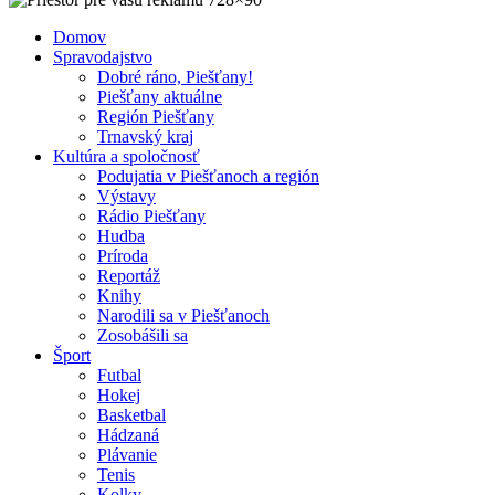
Domov
Spravodajstvo
Dobré ráno, Piešťany!
Piešťany aktuálne
Región Piešťany
Trnavský kraj
Kultúra a spoločnosť
Podujatia v Piešťanoch a región
Výstavy
Rádio Piešťany
Hudba
Príroda
Reportáž
Knihy
Narodili sa v Piešťanoch
Zosobášili sa
Šport
Futbal
Hokej
Basketbal
Hádzaná
Plávanie
Tenis
Kolky