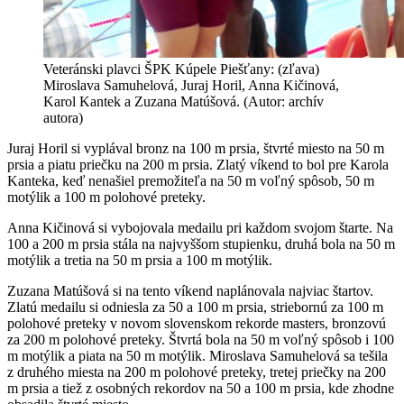
Veteránski plavci ŠPK Kúpele Piešťany: (zľava)
Miroslava Samuhelová, Juraj Horil, Anna Kičinová,
Karol Kantek a Zuzana Matúšová. (Autor: archív
autora)
Juraj Horil si vyplával bronz na 100 m prsia, štvrté miesto na 50 m
prsia a piatu priečku na 200 m prsia. Zlatý víkend to bol pre Karola
Kanteka, keď nenašiel premožiteľa na 50 m voľný spôsob, 50 m
motýlik a 100 m polohové preteky.
Anna Kičinová si vybojovala medailu pri každom svojom štarte. Na
100 a 200 m prsia stála na najvyššom stupienku, druhá bola na 50 m
motýlik a tretia na 50 m prsia a 100 m motýlik.
Zuzana Matúšová si na tento víkend naplánovala najviac štartov.
Zlatú medailu si odniesla za 50 a 100 m prsia, striebornú za 100 m
polohové preteky v novom slovenskom rekorde masters, bronzovú
za 200 m polohové preteky. Štvrtá bola na 50 m voľný spôsob i 100
m motýlik a piata na 50 m motýlik. Miroslava Samuhelová sa tešila
z druhého miesta na 200 m polohové preteky, tretej priečky na 200
m prsia a tiež z osobných rekordov na 50 a 100 m prsia, kde zhodne