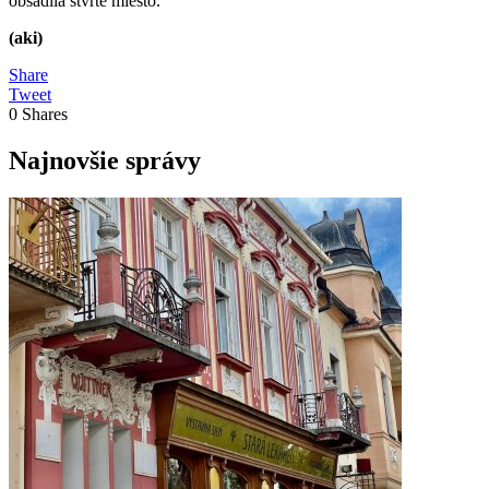
obsadila štvrté miesto.
(aki)
Share
Tweet
0
Shares
Najnovšie správy