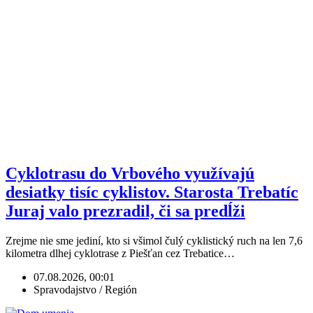
Cyklotrasu do Vrbového využívajú
desiatky tisíc cyklistov. Starosta Trebatíc
Juraj valo prezradil, či sa predĺži
Zrejme nie sme jediní, kto si všimol čulý cyklistický ruch na len 7,6
kilometra dlhej cyklotrase z Piešťan cez Trebatice…
07.08.2026, 00:01
Spravodajstvo / Región