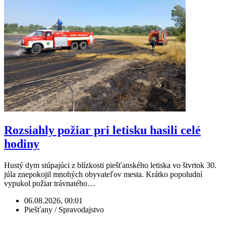
Rozsiahly požiar pri letisku hasili celé
hodiny
Hustý dym stúpajúci z blízkosti piešťanského letiska vo štvrtok 30.
júla znepokojil mnohých obyvateľov mesta. Krátko popoludní
vypukol požiar trávnatého…
06.08.2026, 00:01
Piešťany / Spravodajstvo