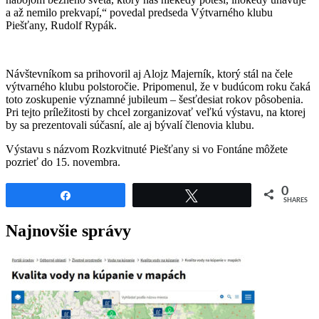
a až nemilo prekvapí,“ povedal predseda Výtvarného klubu
Piešťany, Rudolf Rypák.
Návštevníkom sa prihovoril aj Alojz Majerník, ktorý stál na čele
výtvarného klubu polstoročie. Pripomenul, že v budúcom roku čaká
toto zoskupenie významné jubileum – šesťdesiat rokov pôsobenia.
Pri tejto príležitosti by chcel zorganizovať veľkú výstavu, na ktorej
by sa prezentovali súčasní, ale aj bývalí členovia klubu.
Výstavu s názvom Rozkvitnuté Piešťany si vo Fontáne môžete
pozrieť do 15. novembra.
0
Share
Tweet
SHARES
Najnovšie správy