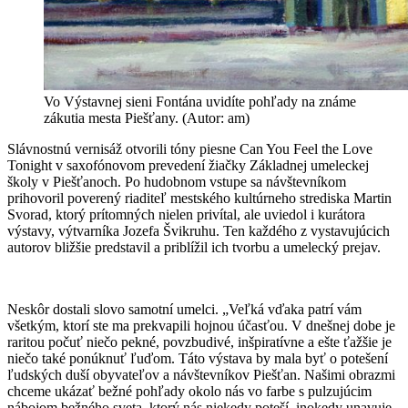
Vo Výstavnej sieni Fontána uvidíte pohľady na známe
zákutia mesta Piešťany. (Autor: am)
Slávnostnú vernisáž otvorili tóny piesne Can You Feel the Love
Tonight v saxofónovom prevedení žiačky Základnej umeleckej
školy v Piešťanoch. Po hudobnom vstupe sa návštevníkom
prihovoril poverený riaditeľ mestského kultúrneho strediska Martin
Svorad, ktorý prítomných nielen privítal, ale uviedol i kurátora
výstavy, výtvarníka Jozefa Švikruhu. Ten každého z vystavujúcich
autorov bližšie predstavil a priblížil ich tvorbu a umelecký prejav.
Neskôr dostali slovo samotní umelci. „Veľká vďaka patrí vám
všetkým, ktorí ste ma prekvapili hojnou účasťou. V dnešnej dobe je
raritou počuť niečo pekné, povzbudivé, inšpiratívne a ešte ťažšie je
niečo také ponúknuť ľuďom. Táto výstava by mala byť o potešení
ľudských duší obyvateľov a návštevníkov Piešťan. Našimi obrazmi
chceme ukázať bežné pohľady okolo nás vo farbe s pulzujúcim
nábojom bežného sveta, ktorý nás niekedy poteší, inokedy unavuje