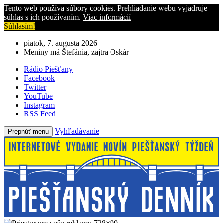
Tento web používa súbory cookies. Prehliadanie webu vyjadruje
súhlas s ich používaním.
Viac informácií
Súhlasím!
piatok, 7. augusta 2026
Meniny má Štefánia, zajtra Oskár
Rádio Piešťany
Facebook
Twitter
YouTube
Instagram
RSS Feed
Vyhľadávanie
Prepnúť menu