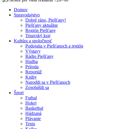
Domov
Spravodajstvo
Dobré ráno, Piešťany!
Piešťany aktuálne
Región Piešťany
Trnavský kraj
Kultúra a spoločnosť
Podujatia v Piešťanoch a región
Výstavy
Rádio Piešťany
Hudba
Príroda
Reportáž
Knihy
Narodili sa v Piešťanoch
Zosobášili sa
Šport
Futbal
Hokej
Basketbal
Hádzaná
Plávanie
Tenis
Kolky