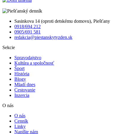
Sasinkova 14 (oproti detskému domovu), Piešťany
0918/694 212
0905/691 581
redakcia@piestanskytyzden.sk
Sekcie
Spravodajstvo
Kultúra a spoločnosť
Šport
História
Blogy
Mladí dnes
Cestovanie
Inzercia
O nás
O nás
Cenník
Linky
Napíšte nám