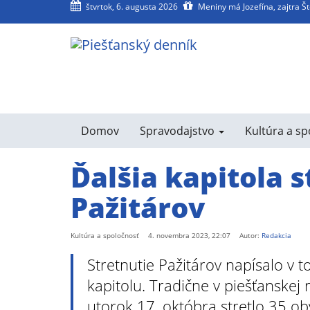
štvrtok, 6. augusta 2026
Meniny má Jozefína, zajtra Š
agram
SS
Domov
Spravodajstvo
Kultúra a s
Ďalšia kapitola s
Pažitárov
Kultúra a spoločnosť
4. novembra 2023, 22:07
Autor:
Redakcia
Stretnutie Pažitárov napísalo v 
kapitolu. Tradične v piešťanskej 
utorok 17. októbra stretlo 35 oby