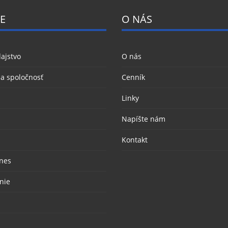
E
O NÁS
ajstvo
O nás
 a spoločnosť
Cenník
Linky
Napíšte nám
Kontakt
nes
nie