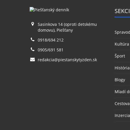
SEKCI
Sasinkova 14 (oproti detskému
domovu), Piešťany
Spravod
0918/694 212
Kultúra
0905/691 581
Šport
redakcia@piestanskytyzden.sk
História
Blogy
Mladí d
Cestova
Inzercia