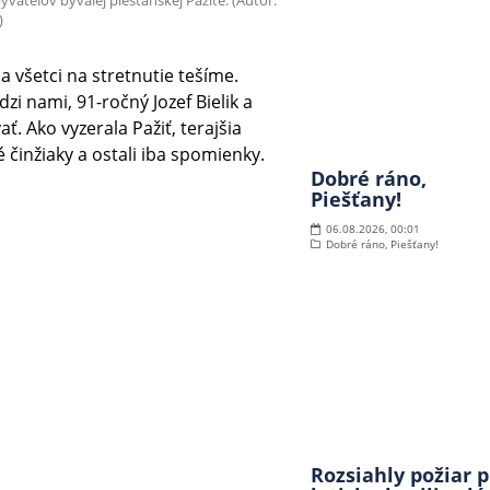
)
a všetci na stretnutie tešíme.
zi nami, 91-ročný Jozef Bielik a
ť. Ako vyzerala Pažiť, terajšia
 činžiaky a ostali iba spomienky.
Dobré ráno,
Piešťany!
06.08.2026, 00:01
Dobré ráno, Piešťany!
Rozsiahly požiar p