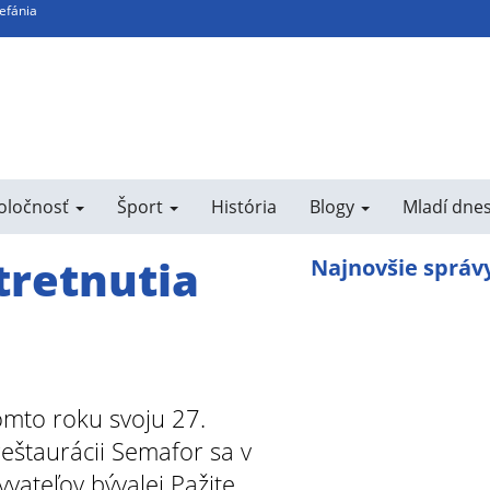
tefánia
poločnosť
Šport
História
Blogy
Mladí dne
tretnutia
Najnovšie správ
tomto roku svoju 27.
reštaurácii Semafor sa v
vateľov bývalej Pažite.