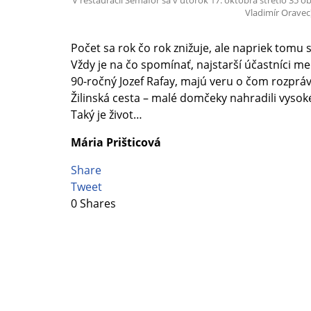
Vladimír Oravec
Počet sa rok čo rok znižuje, ale napriek tomu s
Vždy je na čo spomínať, najstarší účastníci med
90-ročný Jozef Rafay, majú veru o čom rozpráva
Žilinská cesta – malé domčeky nahradili vysoké
Taký je život…
Mária Prišticová
Share
Tweet
0
Shares