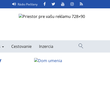
Facebook
Twitter
YouTube
Instagram
RSS
Rádio Piešťany
Feed
s
Cestovanie
Inzercia
Vyhľadávanie
y