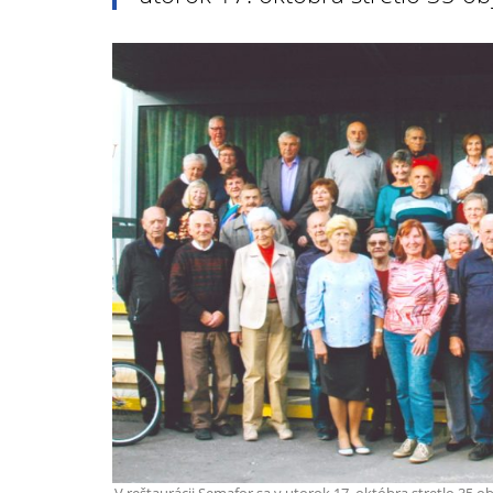
V reštaurácii Semafor sa v utorok 17. októbra stretlo 35 ob