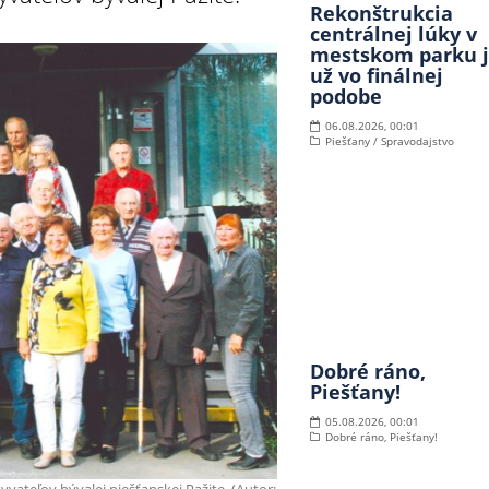
Rekonštrukcia
centrálnej lúky v
mestskom parku 
už vo finálnej
podobe
06.08.2026, 00:01
Piešťany / Spravodajstvo
Dobré ráno,
Piešťany!
05.08.2026, 00:01
Dobré ráno, Piešťany!
yvateľov bývalej piešťanskej Pažite. (Autor: