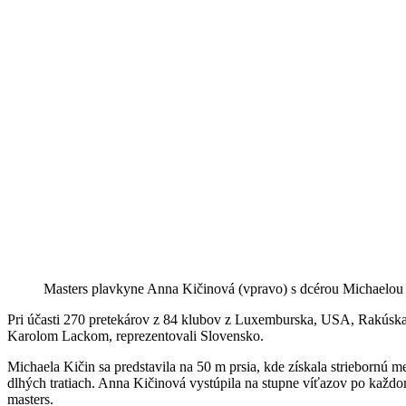
Masters plavkyne Anna Kičinová (vpravo) s dcérou Michaelou 
Pri účasti 270 pretekárov z 84 klubov z Luxemburska, USA, Rakúska
Karolom Lackom, reprezentovali Slovensko.
Michaela Kičin sa predstavila na 50 m prsia, kde získala striebornú m
dlhých tratiach. Anna Kičinová vystúpila na stupne víťazov po každo
masters.