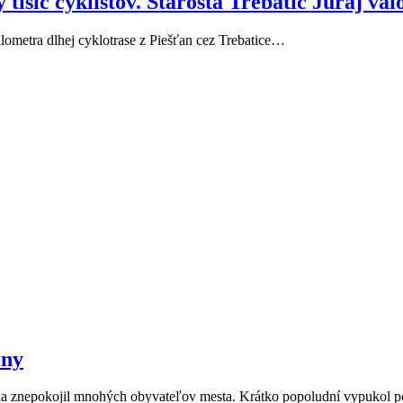
isíc cyklistov. Starosta Trebatíc Juraj valo 
kilometra dlhej cyklotrase z Piešťan cez Trebatice…
iny
 júla znepokojil mnohých obyvateľov mesta. Krátko popoludní vypukol 