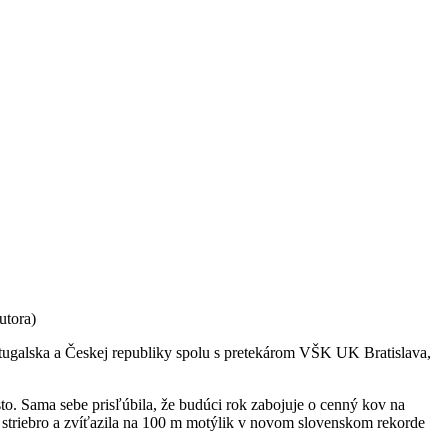
utora)
tugalska a Českej republiky spolu s pretekárom VŠK UK Bratislava,
sto. Sama sebe prisľúbila, že budúci rok zabojuje o cenný kov na
a striebro a zvíťazila na 100 m motýlik v novom slovenskom rekorde