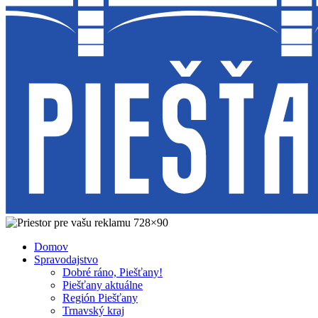
Domov
Spravodajstvo
Dobré ráno, Piešťany!
Piešťany aktuálne
Región Piešťany
Trnavský kraj