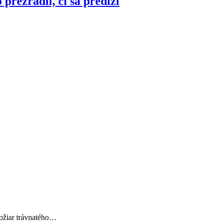
prezradil, či sa predĺži
požiar trávnatého…