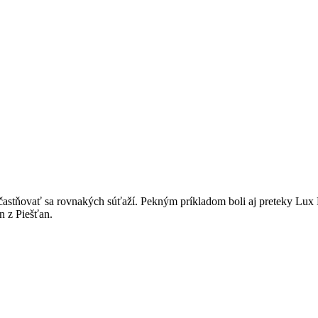
častňovať sa rovnakých súťaží. Pekným príkladom boli aj preteky Lux
n z Piešťan.