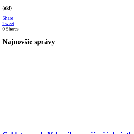
(aki)
Share
Tweet
0
Shares
Najnovšie správy