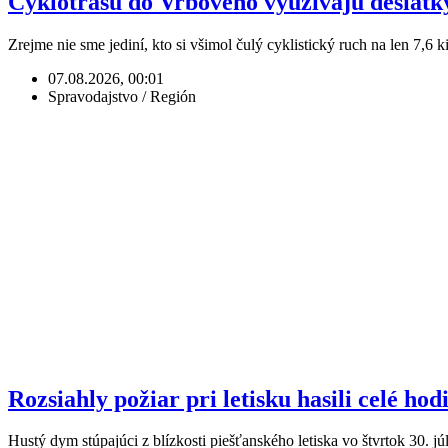
Cyklotrasu do Vrbového využívajú desiatky t
Zrejme nie sme jediní, kto si všimol čulý cyklistický ruch na len 7,6 
07.08.2026, 00:01
Spravodajstvo / Región
Rozsiahly požiar pri letisku hasili celé hod
Hustý dym stúpajúci z blízkosti piešťanského letiska vo štvrtok 30.