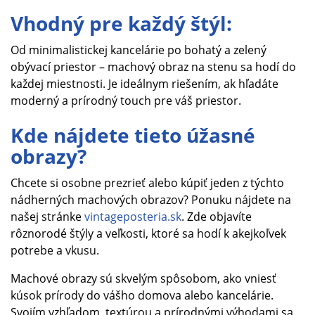
Vhodný pre každý štýl:
Od minimalistickej kancelárie po bohatý a zelený
obývací priestor – machový obraz na stenu sa hodí do
každej miestnosti. Je ideálnym riešením, ak hľadáte
moderný a prírodný touch pre váš priestor.
Kde nájdete tieto úžasné
obrazy?
Chcete si osobne prezrieť alebo kúpiť jeden z týchto
nádherných machových obrazov? Ponuku nájdete na
našej stránke
vintageposteria.sk
. Zde objavíte
rôznorodé štýly a veľkosti, ktoré sa hodí k akejkoľvek
potrebe a vkusu.
Machové obrazy sú skvelým spôsobom, ako vniesť
kúsok prírody do vášho domova alebo kancelárie.
Svojím vzhľadom, textúrou a prírodnými výhodami sa