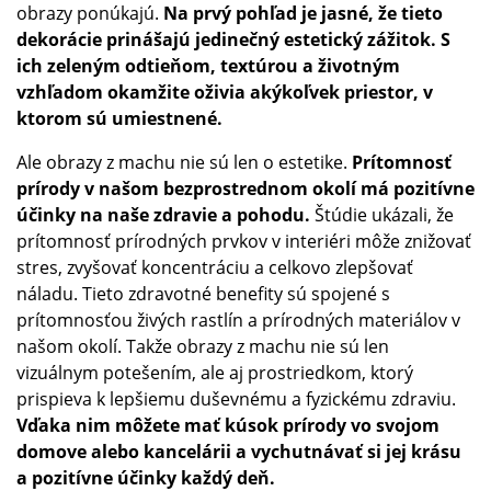
obrazy ponúkajú.
Na prvý pohľad je jasné, že tieto
dekorácie prinášajú jedinečný estetický zážitok. S
ich zeleným odtieňom, textúrou a životným
vzhľadom okamžite oživia akýkoľvek priestor, v
ktorom sú umiestnené.
Ale obrazy z machu nie sú len o estetike.
Prítomnosť
prírody v našom bezprostrednom okolí má pozitívne
účinky na naše zdravie a pohodu.
Štúdie ukázali, že
prítomnosť prírodných prvkov v interiéri môže znižovať
stres, zvyšovať koncentráciu a celkovo zlepšovať
náladu. Tieto zdravotné benefity sú spojené s
prítomnosťou živých rastlín a prírodných materiálov v
našom okolí. Takže obrazy z machu nie sú len
vizuálnym potešením, ale aj prostriedkom, ktorý
prispieva k lepšiemu duševnému a fyzickému zdraviu.
Vďaka nim môžete mať kúsok prírody vo svojom
domove alebo kancelárii a vychutnávať si jej krásu
a pozitívne účinky každý deň.