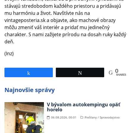
stávajú stredobodom každého priestoru a pridávajú
mu harmóniu a život. Navštívte nás na
vintageposteria.sk a objavte, ako machové obrazy
môžu zmeniť váš interiér a pridať mu jedinečný
charakter. S nami zažijete prírodu na dosah ruky každý
deň.
(Inz)
0
Share
Tweet
SHARES
Najnovšie správy
V bývalom autokempingu opäť
horelo
06.08.2026, 00:01
Piešťany / Spravodajstvo