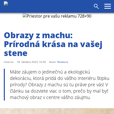
agram
SS
Pr
Vyhľadáv
me
Obrazy z machu:
Prírodná krása na vašej
stene
Inzercia
18. októbra 2023, 16:30
Autor:
Redakcia
Máte záujem o jedinečnú a ekologickú
dekoráciu, ktorá pridá do vášho interiéru štipku
prírody? Obrazy z machu sú tu práve pre vás! V
článku sa dozviete viac o tom, prečo by mal byť
machový obraz v centre vášho záujmu.