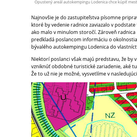
Opustený areál autokempingu Lodenica chce kúpiť mest
Najnovšie je do zastupiteľstva písomne pripra
ktoré by vedenie radnice zaviazalo v podstate 
ako malo v minulom storočí. Zároveň radnica n
predkladá poslancom informáciu o okolnostia
bývalého autokempingu Lodenica do vlastníct
Niektorí poslanci však majú predstavu, že by 
vzniknúť obdobné turistické zariadenie, aké t
Že to už nie je možné, vysvetlíme v nasledujúc