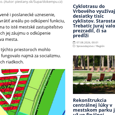
o. (Autor: piestany.sk/Supa/dokempu.cz)
Cyklotrasu do
Vrbového využíva
vené i poslanecké uznesenie,
desiatky tisíc
cyklistov. Starost
vrátiť areálu po odkúpení funkciu,
Trebatíc Juraj val
a to isté mestské zastupiteľstvo
prezradil, či sa
ch jej záujmu o odkúpenie
predĺži
va mesta.
07.08.2026, 00:01
Spravodajstvo / Región
v týchto priestoroch mohlo
u fungovalo najmä za socializmu.
ich riadkoch.
Rekonštrukcia
centrálnej lúky v
mestskom parku 
už vo finálnej