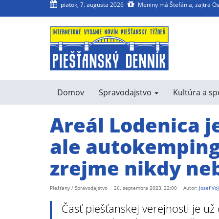
piatok, 7. augusta 2026
Meniny má Štefánia, zajtra O
agram
SS
Domov
Spravodajstvo
Kultúra a s
Areál Lodenica j
ale autokemping
zrejme nikdy ne
Piešťany / Spravodajstvo
26. septembra 2023, 22:00
Autor:
Jozef Vo
Časť piešťanskej verejnosti je už