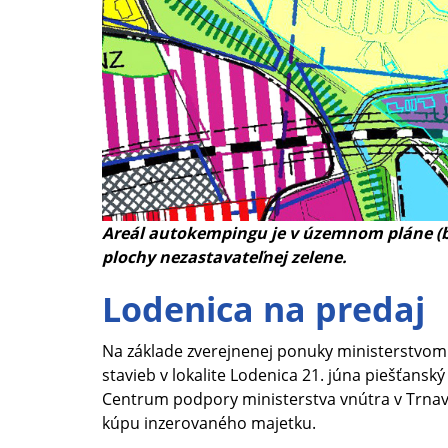
Areál autokempingu je v územnom pláne (b
plochy nezastavateľnej zelene.
Lodenica na predaj
Na základe zverejnenej ponuky ministerstvo
stavieb v lokalite Lodenica 21. júna piešťansk
Centrum podpory ministerstva vnútra v Trnav
kúpu inzerovaného majetku.