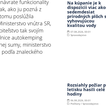
ávrate funkcionality
Na kúpanie je k
dispozícii viac ako
k, ako ju pozná z
sedemdesiat
tomu poslúžila
prírodných plôch 
vyhovujúcou
Ministerstvo vnútra SR,
kvalitou vody
iteľstvo tak svojím
07.08.2026, 00:01
Spravodajstvo
dnice autokemping
ej sumy, ministerstvo
u podľa znaleckého
Rozsiahly požiar p
letisku hasili celé
hodiny
06.08.2026, 00:01
Piešťany / Spravodajstvo