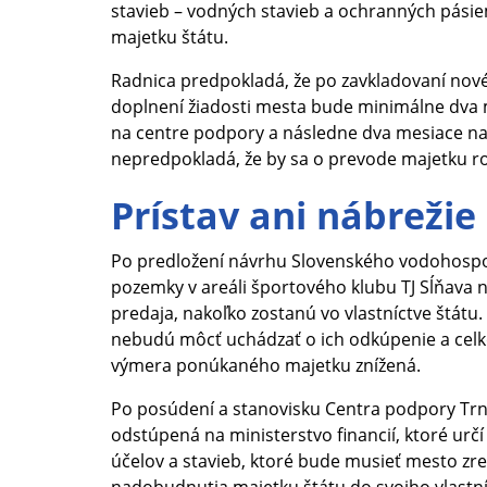
stavieb – vodných stavieb a ochranných pásiem 
majetku štátu.
Radnica predpokladá, že po zavkladovaní nov
doplnení žiadosti mesta bude minimálne dva 
na centre podpory a následne dva mesiace na m
nepredpokladá, že by sa o prevode majetku r
Prístav ani nábrežie
Po predložení návrhu Slovenského vodohospo
pozemky v areáli športového klubu TJ Sĺňav
predaja, nakoľko zostanú vo vlastníctve štátu.
nebudú môcť uchádzať o ich odkúpenie a ce
výmera ponúkaného majetku znížená.
Po posúdení a stanovisku Centra podpory Trn
odstúpená na ministerstvo financií, ktoré ur
účelov a stavieb, ktoré bude musieť mesto zr
nadobudnutia majetku štátu do svojho vlastn