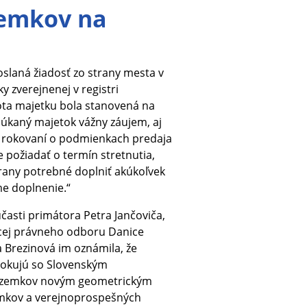
zemkov na
slaná žiadosť zo strany mesta v
y zverejnenej v registri
ta majetku bola stanovená na
úkaný majetok vážny záujem, aj
o rokovaní o podmienkach predaja
e požiadať o termín stretnutia,
strany potrebné doplniť akúkoľvek
e doplnenie.“
účasti primátora Petra Jančoviča,
úcej právneho odboru Danice
 Brezinová im oznámila, že
rokujú so Slovenským
ozemkov novým geometrickým
mkov a verejnoprospešných