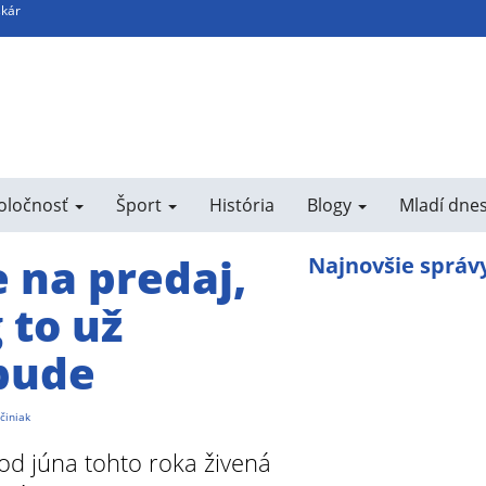
skár
poločnosť
Šport
História
Blogy
Mladí dne
e na predaj,
Najnovšie správ
 to už
bude
jčiniak
 od júna tohto roka živená