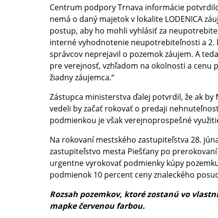
Centrum podpory Trnava informácie potvrdilo:
nemá o daný majetok v lokalite LODENICA záu
postup, aby ho mohli vyhlásiť za neupotrebite
interné vyhodnotenie neupotrebiteľnosti a 2. 
správcov neprejavil o pozemok záujem. A teda 
pre verejnosť, vzhľadom na okolnosti a cenu p
žiadny záujemca.“
Zástupca ministerstva ďalej potvrdil, že ak by
vedeli by začať rokovať o predaji nehnuteľnost
podmienkou je však verejnoprospešné využiti
Na rokovaní mestského zastupiteľstva 28. júna
zastupiteľstvo mesta Piešťany po prerokovaní 
urgentne vyrokovať podmienky kúpy pozemku
podmienok 10 percent ceny znaleckého posudk
Rozsah pozemkov, ktoré zostanú vo vlastní
mapke červenou farbou.