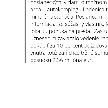
poslaneckými víziami o možnom n
areálu autokempingu Lodenica ta
minulého storočia. Poslancom k 
informácia, že súčasný vlastník, 
lokalitu ponúka na predaj. Zastup
uznesením zaviazalo vedenie ra
odkúpiť za 10 percent požadovan
vnútra totiž zaň chce tržnú sum
posudku 2,36 milióna eur.