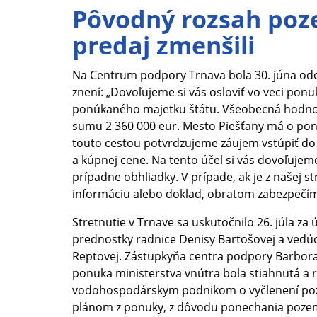
Pôvodný rozsah po
predaj zmenšili
Na Centrum podpory Trnava bola 30. júna odo
znení: „Dovoľujeme si vás osloviť vo veci ponuk
ponúkaného majetku štátu. Všeobecná hodno
sumu 2 360 000 eur. Mesto Piešťany má o pon
touto cestou potvrdzujeme záujem vstúpiť d
a kúpnej cene. Na tento účel si vás dovoľujem
prípadne obhliadky. V prípade, ak je z našej 
informáciu alebo doklad, obratom zabezpečím
Stretnutie v Trnave sa uskutočnilo 26. júla za 
prednostky radnice Denisy Bartošovej a ved
Reptovej. Zástupkyňa centra podpory Barbora
ponuka ministerstva vnútra bola stiahnutá a 
vodohospodárskym podnikom o vyčlenení p
plánom z ponuky, z dôvodu ponechania poze