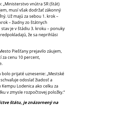
 „Ministerstvo vnútra SR (štát)
jem, musí však dodržať zákonný
ľný. Už majú za sebou 1. krok –
krok – žiadny zo štátnych
stav je v štádiu 3. kroku – ponuky
redpokladajú, že sa neprihlási
 Mesto Piešťany prejavilo záujem,
í za cenu 10 percent,
e.
 bolo prijaté uznesenie: „Mestské
schvaľuje odoslať žiadosť a
 Kempu Lodenica ako celku za
u v zmysle rozpočtovej položky.“
ctve štátu, je znázornený na