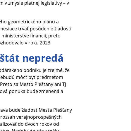
v zmysle platnej legislatívy – v
ého geometrického plánu a
mesiace trvať posúdenie žiadosti
inisterstve financií, preto
ozhodovalo v roku 2023.
 štát nepredá
dárskeho podniku je zrejmé, že
a nebudú môcť byť predmetom
 Preto sa Mesto Piešťany ani TJ
lková ponuka bude zmenená a
ava bude žiadosť Mesta Piešťany
čí rozsah verejnoprospešných
ealizovať do dvoch rokov od
íctva. Nadobudnutie areálu