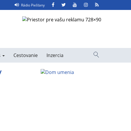
Facebook
Twitter
YouTube
Instagram
RSS
Rádio Piešťany
Feed
s
Cestovanie
Inzercia
Vyhľadávanie
y