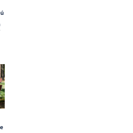
jú
a
o
je