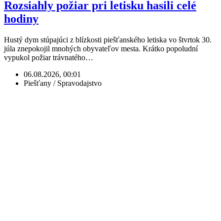
Rozsiahly požiar pri letisku hasili celé
hodiny
Hustý dym stúpajúci z blízkosti piešťanského letiska vo štvrtok 30.
júla znepokojil mnohých obyvateľov mesta. Krátko popoludní
vypukol požiar trávnatého…
06.08.2026, 00:01
Piešťany / Spravodajstvo