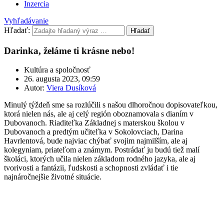
Inzercia
Vyhľadávanie
Hľadať:
Hľadať
Darinka, želáme ti krásne nebo!
Kultúra a spoločnosť
26. augusta 2023, 09:59
Autor:
Viera Dusíková
Minulý týždeň sme sa rozlúčili s našou dlhoročnou dopisovateľkou,
ktorá nielen nás, ale aj celý región oboznamovala s dianím v
Dubovanoch. Riaditeľka Základnej s materskou školou v
Dubovanoch a predtým učiteľka v Sokolovciach, Darina
Havrlentová, bude najviac chýbať svojim najmilším, ale aj
kolegyniam, priateľom a známym. Postrádať ju budú tiež malí
školáci, ktorých učila nielen základom rodného jazyka, ale aj
tvorivosti a fantázii, ľudskosti a schopnosti zvládať i tie
najnáročnejšie životné situácie.