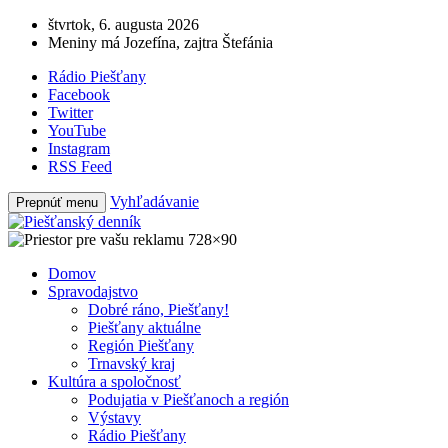
štvrtok, 6. augusta 2026
Meniny má Jozefína, zajtra Štefánia
Rádio Piešťany
Facebook
Twitter
YouTube
Instagram
RSS Feed
Vyhľadávanie
Prepnúť menu
Domov
Spravodajstvo
Dobré ráno, Piešťany!
Piešťany aktuálne
Región Piešťany
Trnavský kraj
Kultúra a spoločnosť
Podujatia v Piešťanoch a región
Výstavy
Rádio Piešťany