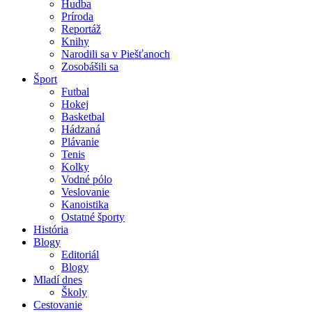
Hudba
Príroda
Reportáž
Knihy
Narodili sa v Piešťanoch
Zosobášili sa
Šport
Futbal
Hokej
Basketbal
Hádzaná
Plávanie
Tenis
Kolky
Vodné pólo
Veslovanie
Kanoistika
Ostatné športy
História
Blogy
Editoriál
Blogy
Mladí dnes
Školy
Cestovanie