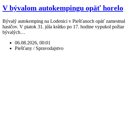
V bývalom autokempingu opäť horelo
Bývalý autokemping na Lodenici v Piešťanoch opäť zamestnal
hasičov. V piatok 31. júla krátko po 17. hodine vypukol požiar
bývalých…
06.08.2026, 00:01
Piešťany / Spravodajstvo