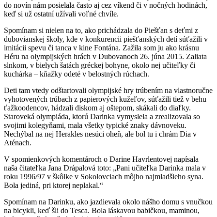
do novín nám posielala často aj cez víkend či v nočných hodinách,
keď si už ostatní užívali voľné chvíle.
Spomínam si nielen na to, ako prichádzala do Piešťan s deťmi z
dubovianskej školy, kde v konkurencii piešťanských detí súťažili v
imitácii spevu či tanca v kine Fontána. Zažila som ju ako krásnu
Héru na olympijských hrách v Dubovanoch 26. júna 2015. Zaliata
slnkom, v bielych šatách gréckej bohyne, okolo nej učiteľky či
kuchárka – kňažky odeté v belostných rúchach.
Deti tam vtedy odštartovali olympijské hry trúbením na vlastnoručne
vyhotovených trúbach z papierových kužeľov, súťažili tiež v behu
ťažkoodencov, hádzali diskom aj oštepom, skákali do diaľky.
Staroveká olympiáda, ktorú Darinka vymyslela a zrealizovala so
svojimi kolegyňami, mala všetky typické znaky dávnoveku.
Nechýbal na nej Herakles nesúci oheň, ale bol tu i chrám Dia v
Aténach.
V spomienkových komentároch o Darine Havrlentovej napísala
naša čitateľka Jana Drápalová toto: „Pani učiteľka Darinka mala v
roku 1996/97 v škôlke v Sokolovciach môjho najmladšieho syna.
Bola jediná, pri ktorej neplakal.“
Spomínam na Darinku, ako jazdievala okolo nášho domu s vnučkou
na bicykli, keď šli do Tesca. Bola láskavou babičkou, maminou,