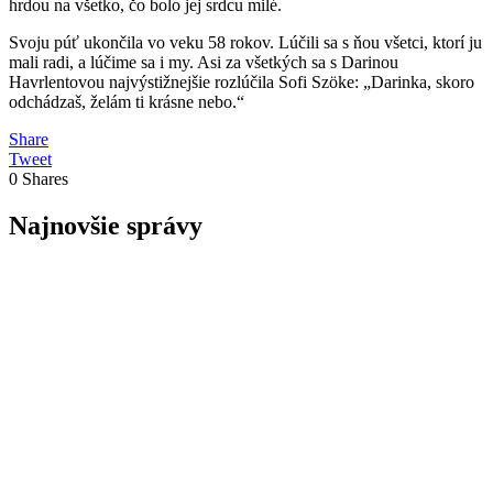
hrdou na všetko, čo bolo jej srdcu milé.
Svoju púť ukončila vo veku 58 rokov. Lúčili sa s ňou všetci, ktorí ju
mali radi, a lúčime sa i my. Asi za všetkých sa s Darinou
Havrlentovou najvýstižnejšie rozlúčila Sofi Szöke: „Darinka, skoro
odchádzaš, želám ti krásne nebo.“
Share
Tweet
0
Shares
Najnovšie správy