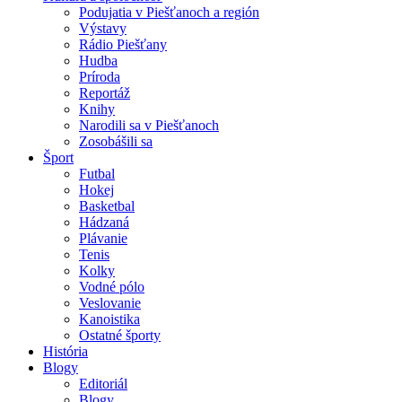
Podujatia v Piešťanoch a región
Výstavy
Rádio Piešťany
Hudba
Príroda
Reportáž
Knihy
Narodili sa v Piešťanoch
Zosobášili sa
Šport
Futbal
Hokej
Basketbal
Hádzaná
Plávanie
Tenis
Kolky
Vodné pólo
Veslovanie
Kanoistika
Ostatné športy
História
Blogy
Editoriál
Blogy