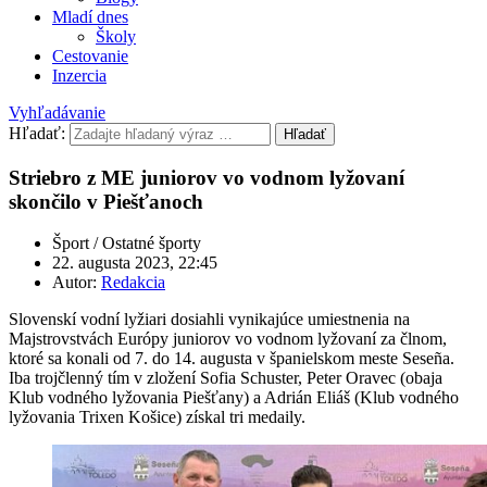
Mladí dnes
Školy
Cestovanie
Inzercia
Vyhľadávanie
Hľadať:
Hľadať
Striebro z ME juniorov vo vodnom lyžovaní
skončilo v Piešťanoch
Šport / Ostatné športy
22. augusta 2023, 22:45
Autor:
Redakcia
Slovenskí vodní lyžiari dosiahli vynikajúce umiestnenia na
Majstrovstvách Európy juniorov vo vodnom lyžovaní za člnom,
ktoré sa konali od 7. do 14. augusta v španielskom meste Seseña.
Iba trojčlenný tím v zložení Sofia Schuster, Peter Oravec (obaja
Klub vodného lyžovania Piešťany) a Adrián Eliáš (Klub vodného
lyžovania Trixen Košice) získal tri medaily.