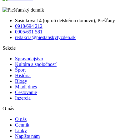
Sasinkova 14 (oproti detskému domovu), Piešťany
0918/694 212
0905/691 581
redakcia@piestanskytyzden.sk
Sekcie
Spravodajstvo
Kultúra a spoločnosť
Šport
História
Blogy
Mladí dnes
Cestovanie
Inzercia
O nás
O nás
Cenník
Linky
Napíšte nám