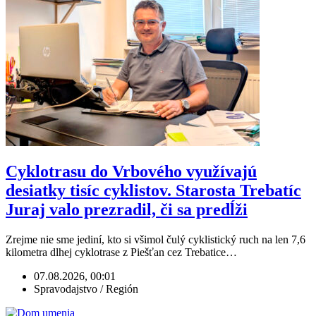
Cyklotrasu do Vrbového využívajú
desiatky tisíc cyklistov. Starosta Trebatíc
Juraj valo prezradil, či sa predĺži
Zrejme nie sme jediní, kto si všimol čulý cyklistický ruch na len 7,6
kilometra dlhej cyklotrase z Piešťan cez Trebatice…
07.08.2026, 00:01
Spravodajstvo / Región