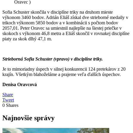
Oravec )
Sofia Schuster skončila v disciplíne triky na druhom mieste
výkonom 3460 bodov. Adrián Eliáš získal dve strieborné medaily v
trikoch výkonom 5850 bodov a v kombinácii s počtom bodov
2057,01. Peter Oravec sa umiestnil najlepšie na šiestej priečke v
skokoch s výkonom 46,8 metra a Eliáš skončil v rovnakej disciplíne
piaty za skok dlhý 47,1 m.
Strieborná Sofia Schuster (vpravo) v disciplíne triky.
Je to mimoriadny úspech v silnej konkurencii 124 pretekárov z 20
krajín. Všetkým blahoželáme a prajeme veľa ďalších úspechov.
Denisa Oravcová
Share
Tweet
0
Shares
Najnovšie správy